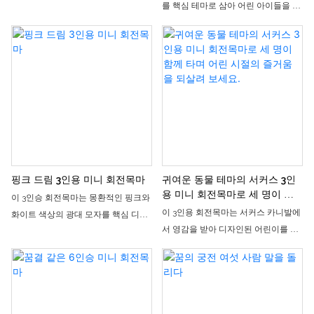
를 핵심 테마로 삼아 어린 아이들을 위
계된 소형 부모-자녀 놀이기구입니다.
해 특별히 설계된 소형 부모-자녀 놀이
전체적으로 산뜻한 마카롱 색상을 채
기구입니다. 전체적으로 산뜻한 파란
택하고 귀여운 유니콘 좌석과 깜찍한
색과 흰색의 색상 조합에 귀엽고 장난
엘프 장식으로 포인트를 주었습니다. 3
기 넘치는 사슴 모양 좌석과 눈송이 장
개의 독립된 좌석은 부모와 아이가 함
식이 더해져 겨울 설경의 분위기를 재
께 타거나 친구들과 함께 즐기기에 적
현합니다. 세 개의 독립된 좌석은 부모
합하며, 부드럽고 여유로운 주행감을
와 아이가 함께 타거나 친구들과 함께
제공합니다. 어린이 놀이터나 쇼핑몰
즐기기에 적합하며, 부드럽고 여유로
안뜰에 설치하면 시선을 사로잡는 인
운 회전감을 제공합니다. 어린이 놀이
기 명소가 되어 매장 매출 증대에 효과
터나 쇼핑몰 안뜰에서 시선을 사로잡
적으로 기여할 수 있습니다.
핑크 드림 3인용 미니 회전목마
귀여운 동물 테마의 서커스 3인
는 명소로 자리매김할 수 있으며, 매장
용 미니 회전목마로 세 명이 함
이 3인승 회전목마는 몽환적인 핑크와
매출 증대에도 효과적으로 기여할 수
께 타며 어린 시절의 즐거움을
이 3인용 회전목마는 서커스 카니발에
화이트 색상의 광대 모자를 핵심 디자
되살려 보세요.
있습니다.
서 영감을 받아 디자인된 어린이를 위
인 요소로 삼아, 어린아이들과 부모-자
한 소형 부모-자녀 놀이기구입니다. 귀
녀가 함께 즐기기에 적합한 가볍고 고
여운 동물 모양과 클래식한 말 타기 체
급스러운 놀이기구입니다. 전체적인
험을 결합했으며, 부모와 자녀가 함께
색상은 마카롱 핑크와 화이트를 사용
또는 단체로 즐길 수 있도록 3개의 독
했으며, 귀엽고 섬세한 조랑말 모양을
립적인 좌석을 갖추고 있습니다. 부드