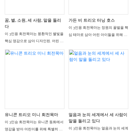
꿈, 별, 소원, 세 사람, 말을 돌리
가든 비 트리오 터닝 호스
다
이 3인용 회전목마는 정원의 꿀벌을 핵
이 3인용 회전목마는 몽환적인 별빛을
심 테마로 삼아 어린 아이들을 위해 특
핵심 영감으로 삼아 디자인된, 어린 아
별히 설계된 소형 부모-자녀 놀이기구
이들을 위한 작고 아늑한 부모-자녀 놀
입니다. 봄 정원의 전체적인 풍경을 재
이기구입니다. 전체적인 디자인은 분
현했으며, 귀엽고 재미있는 꿀벌 모양
홍색과 파란색의 대비되는 색상 조합
좌석은 다채로운 꽃으로 장식되어 있
과 귀엽고 섬세한 조랑말 디자인이 특
습니다. 3개의 독립된 좌석은 부모와
징입니다. 3개의 독립된 좌석은 부모와
아이가 함께 타거나 친구들과 함께 즐
아이가 함께 타거나 친구들과 함께 즐
기기에 적합합니다. 부드럽고 편안한
기기에 적합합니다. 부드럽고 편안한
작동으로 어린이 놀이터나 쇼핑몰 안
작동으로 어린이 놀이터나 쇼핑몰 안
뜰의 시선을 사로잡는 명소가 될 뿐만
뜰에서 시선을 사로잡는 인기 놀이기
아니라, 시설 수익 증대에도 효과적으
구가 될 뿐만 아니라, 시설 수익 증대에
로 기여할 수 있습니다.
유니콘 트리오 미니 회전목마
얼음과 눈의 세계에서 세 사람이
도 효과적입니다.
말을 돌리고 있다
이 3인승 회전목마는 유니콘 동화에서
이 3인용 회전목마는 얼음과 눈의 세계
영감을 받아 어린이를 위해 특별히 설