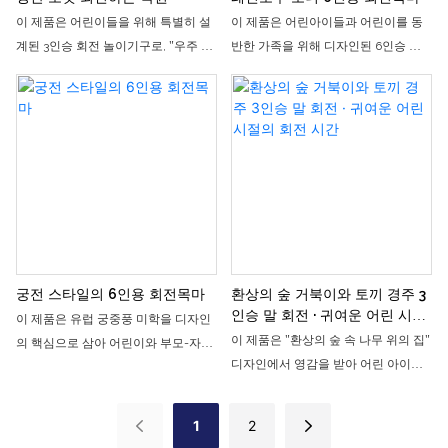
데 효과적인 제품입니다.
이 제품은 어린이들을 위해 특별히 설
이 제품은 어린아이들과 어린이를 동
계된 3인승 회전 놀이기구로, "우주 로
반한 가족을 위해 디자인된 6인승 소
켓"을 핵심 테마로 하고 있습니다. 로
형 회전목마입니다. 무지개 조랑말을
켓, 우주선, 행성 등의 요소를 밝은 색
핵심 디자인으로 삼고, 밝고 생동감 넘
상과 귀여운 모양으로巧妙하게 통합했
치는 캔디 컬러를 사용하여 아이들의
습니다. 느린 회전과 살짝 들리는 동작,
취향에 딱 맞는 귀엽고 사랑스러운 모
은은한 조명과 재미있는 음향 효과가
습을 연출합니다. 크기가 작고 부드럽
어우러져 아이들이 마치 광활한 우주
게 작동하여 어린이 놀이터, 쇼핑몰 안
에 있는 듯한 느낌을 받으며 우주의 매
뜰, 부모와 자녀가 함께 식사할 수 있는
력을 신나게 경험할 수 있도록 합니다.
식당 등 실내 공간에 적합합니다. 아이
쇼핑몰, 가족 공원, 어린이 체험 센터
들이 좋아하는 분위기를 조성하고 가
등에서 인기 있는 놀이기구입니다.
족 고객을 유치하는 데 인기 있는 선택
궁전 스타일의 6인용 회전목마
환상의 숲 거북이와 토끼 경주 3
입니다.
인승 말 회전 · 귀여운 어린 시절
이 제품은 유럽 궁중풍 미학을 디자인
의 회전 시간
이 제품은 "환상의 숲 속 나무 위의 집"
의 핵심으로 삼아 어린이와 부모-자녀
디자인에서 영감을 받아 어린 아이들
가족을 위해 특별히 설계된 6인승 소
을 위해 특별히 제작된 미니 3인용 회
형 회전목마입니다. 플래티넘 색상과
전목마입니다. 커다란 나무, 귀여운 토
정교하게 조각된 장식이 어우러져 동
1
2
끼, 작은 요정 등 재미있는 요소들이 본
화 속 낭만적인 분위기를 자아냅니다.