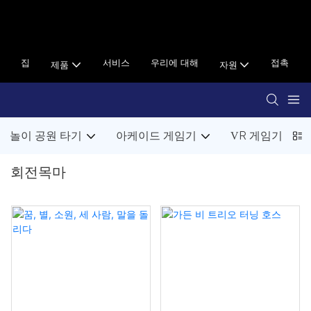
집
서비스
우리에 대해
접촉
제품
자원
놀이 공원 타기
아케이드 게임기
VR 게임기
회전목마