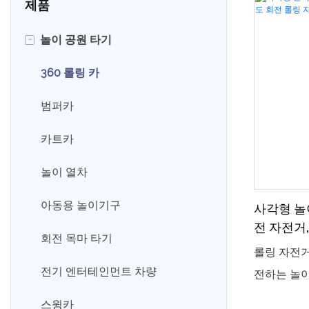
제품
-
놀이 공원 타기
360 롤링 카
범퍼카
카트카
놀이 열차
아동용 놀이기구
사각형 놀이
전 자전거,
회전 목마 타기
롤링 자전거
전기 엔터테인먼트 차량
전하는 놀
라이딩 방법
스윙카