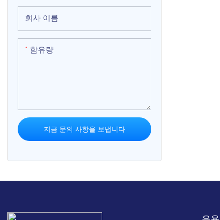
하키 아케이드 머신
회사 이름
솜사탕 판매기
함유량
아이스크림 자동 판매기
회전목마
비디오 게임 아케이드
지금 문의 사항을 보냅니다
유용