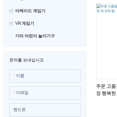
진한 매력을
+
아케이드 게임기
도 회전을 
+
VR 게임기
클로 머신
기타 어린이 놀이기구
레이싱 게임기
VR 계란 의자
슈팅 아케이드 게임기
9D VR 시뮬레이터
문의를 보내십시오
스포츠 게임 기계
스윙 게임 기계
이름
주문 고품
복싱 게임 기계
이메일
장 행복한 
그라운드 호그 게임 머신
핸드폰
농구 게임 기계