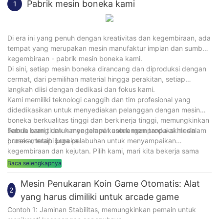
Pabrik mesin boneka kami
1
Di era ini yang penuh dengan kreativitas dan kegembiraan, ada
tempat yang merupakan mesin manufaktur impian dan sumber
kegembiraan - pabrik mesin boneka kami.
Di sini, setiap mesin boneka dirancang dan diproduksi dengan
cermat, dari pemilihan material hingga perakitan, setiap
langkah diisi dengan dedikasi dan fokus kami.
Kami memiliki teknologi canggih dan tim profesional yang
didedikasikan untuk menyediakan pelanggan dengan mesin
boneka berkualitas tinggi dan berkinerja tinggi, memungkinkan
semua orang untuk mengalami kesenangan tanpa akhir dalam
Pabrik kami tidak hanya tempat untuk memproduksi mesin
proses meraih boneka.
boneka, tetapi juga pelabuhan untuk menyampaikan
kegembiraan dan kejutan. Pilih kami, mari kita bekerja sama
untuk menciptakan dunia yang penuh kegembiraan bagi Anda!
Baca selengkapnya
Mesin Penukaran Koin Game Otomatis: Alat
2
yang harus dimiliki untuk arcade game
Contoh 1: Jaminan Stabilitas, memungkinkan pemain untuk