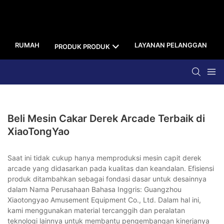
RUMAH
LAYANAN PELANGGAN
PRODUK PRODUK
Beli Mesin Cakar Derek Arcade Terbaik di
XiaoTongYao
Saat ini tidak cukup hanya memproduksi mesin capit derek
arcade yang didasarkan pada kualitas dan keandalan. Efisiensi
produk ditambahkan sebagai fondasi dasar untuk desainnya
dalam Nama Perusahaan Bahasa Inggris: Guangzhou
Xiaotongyao Amusement Equipment Co., Ltd. Dalam hal ini,
kami menggunakan material tercanggih dan peralatan
teknologi lainnya untuk membantu pengembangan kinerjanya