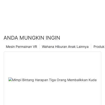
video musik mereka, meningkatkan perangkat&Popularitas
#039; Dia&Safut #039;
ANDA MUNGKIN INGIN
Mesin Permainan VR
Wahana Hiburan Anak Lainnya
Produk