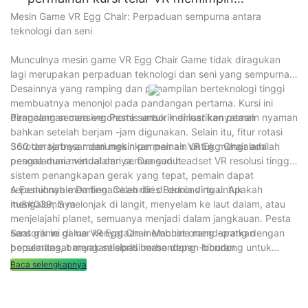
meningkat 50%, dan efek aktivitasnya jauh melebihi harapan.
lintas pejalan kaki dan interaktivitas, mesin penembakan bola
gelombang mode
Mesin Game VR Egg Chair: Perpaduan sempurna antara
basket tidak diragukan lagi merupakan pilihan yang ideal.
teknologi dan seni
Munculnya mesin game VR Egg Chair Game tidak diragukan
lagi merupakan perpaduan teknologi dan seni yang sempurna.
Desainnya yang ramping dan penampilan berteknologi tinggi
membuatnya menonjol pada pandangan pertama. Kursi ini
dirancang secara ergonomis untuk memastikan pemain nyaman
Pengalaman mersive: Pesta sensorik di luar kenyataan
bahkan setelah berjam -jam digunakan. Selain itu, fitur rotasi
360 derajatnya memungkinkan pemain untuk mengalami
Sorotan terbesar dari mesin permainan VR Egg Chair adalah
pesona dunia virtual dari semua sudut.
pengalaman mendalamnya. Dengan headset VR resolusi tinggi
sistem penangkapan gerak yang tepat, pemain dapat
sepenuhnya membenamkan diri di dunia virtual. Apakah
A Fashionable Darling: Celebrities Berkonding untuk
itu&#039; S melonjak di langit, menyelam ke laut dalam, atau
mengalaminya
menjelajahi planet, semuanya menjadi dalam jangkauan. Pesta
sensorik ini di luar kenyataan membuat orang -orang dengan
Saat game game VR Egg Chair Machine mendapatkan
bersemangat mengantisipasi masa depan hiburan.
popularitas, banyak selebriti berbondong -bondong untuk
mengalaminya. Bintang film terkenal membagikan video
Baca selengkapnya
pengalaman mereka di kursi telur VR di media sosial,
mengumpulkan jutaan suka dan komentar dalam beberapa jam.
Penyanyi pop lainnya memasukkan kursi telur VR ke dalam