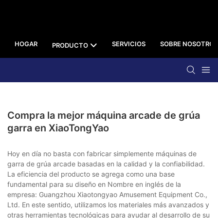
HOGAR
SERVICIOS
SOBRE NOSOTROS
PRODUCTO
Compra la mejor máquina arcade de grúa
garra en XiaoTongYao
Hoy en día no basta con fabricar simplemente máquinas de
garra de grúa arcade basadas en la calidad y la confiabilidad.
La eficiencia del producto se agrega como una base
fundamental para su diseño en Nombre en inglés de la
empresa: Guangzhou Xiaotongyao Amusement Equipment Co.,
Ltd. En este sentido, utilizamos los materiales más avanzados y
otras herramientas tecnológicas para ayudar al desarrollo de su