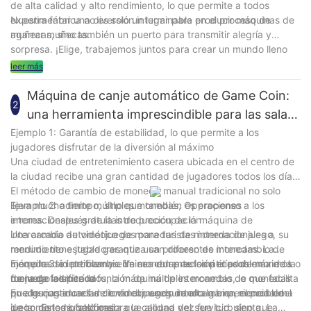
de alta calidad y alto rendimiento, lo que permite a todos
experimentar una diversión interminable en el proceso de
Nuestra fábrica no es solo un lugar para producir máquinas de
agarrar muñecas.
muñecas, sino también un puerto para transmitir alegría y
sorpresa. ¡Elige, trabajemos juntos para crear un mundo lleno
de alegría para ti!
leer más
Máquina de canje automático de Game Coin:
2
una herramienta imprescindible para las salas
de juegos
Ejemplo 1: Garantía de estabilidad, lo que permite a los
jugadores disfrutar de la diversión al máximo
Una ciudad de entretenimiento casera ubicada en el centro de
la ciudad recibe una gran cantidad de jugadores todos los días.
El método de cambio de moneda manual tradicional no solo
lleva mucho tiempo, sino que también es propenso a los
Ejemplo 2: admite múltiples monedas, Operaciones
errores. Después de la introducción de la máquina de
internacionales gratuitas de preocupación
intercambio automático de monedas de moneda de juego, su
Una arcada de videojuegos para turistas internacionales a
rendimiento estable garantiza un proceso de intercambio de
menudo tiene jugadores que usan diferentes monedas. La
monedas sin problemas. Ya sea durante los períodos máximos o
máquina de intercambio de monedas automáticas de moneda
Ejemplo 3: identificar y eliminar con precisión el problema de la
fuera de los períodos, la máquina de intercambio de monedas
de juego admite la función de múltiples monedas, lo que facilita
moneda falsificada
puede continuar funcionando, asegurando la experiencia de
que los jugadores de todo el mundo intercambien moneda del
En algunas arcadas de videojuegos de alta gama, el problema
juego de los jugadores.
juego. Esto no solo mejora la calidad del servicio, sino que
de la moneda falsificada que alguna vez fue turbulenta. La