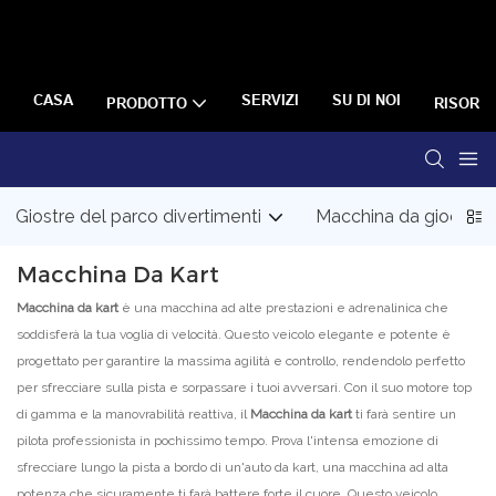
CASA
SERVIZI
SU DI NOI
PRODOTTO
RISORS
Giostre del parco divertimenti
Macchina da gioco a
Macchina Da Kart
Macchina da kart
è una macchina ad alte prestazioni e adrenalinica che
soddisferà la tua voglia di velocità. Questo veicolo elegante e potente è
progettato per garantire la massima agilità e controllo, rendendolo perfetto
per sfrecciare sulla pista e sorpassare i tuoi avversari. Con il suo motore top
di gamma e la manovrabilità reattiva, il
Macchina da kart
ti farà sentire un
pilota professionista in pochissimo tempo. Prova l'intensa emozione di
sfrecciare lungo la pista a bordo di un'auto da kart, una macchina ad alta
potenza che sicuramente ti farà battere forte il cuore. Questo veicolo