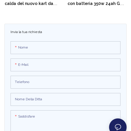
calda del nuovo kart da
con batteria 350w 24ah Go
corsa pazzo ad alte
kart per auto elettriche
prestazioni
all'ingrosso per bambini
Invia la tua richiesta
Nome
E-Mail
Telefono
Nome Della Ditta
Soddisfare