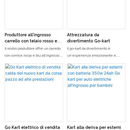
adults
adults
Produttore all'ingrosso
Attrezzatura da
carrello con telaio rosso e
divertimento Go-kart
blu, go kart elettrico a 2
Il nostro produttore offre un carrello
Il go-kart da divertimento è
posti per bambini e adulti
con cornice rossa e blu all'ingrosso
un'esperienza emozionante e
adatto sia a bambini che ad adulti.
adrenalinica, che consente ai ciclisti
Questo go-kart elettrico a 2 posti è
di correre su una pista ad alta
perfetto per gli amanti del brivido
velocità. Con il suo design elegante
che cercano una corsa divertente
e il motore potente, questo go-kart
ed emozionante
offre un'attività emozionante e
divertente sia per i bambini che per
gli adulti
Go Kart elettrico di vendita
Kart alla deriva per esterni