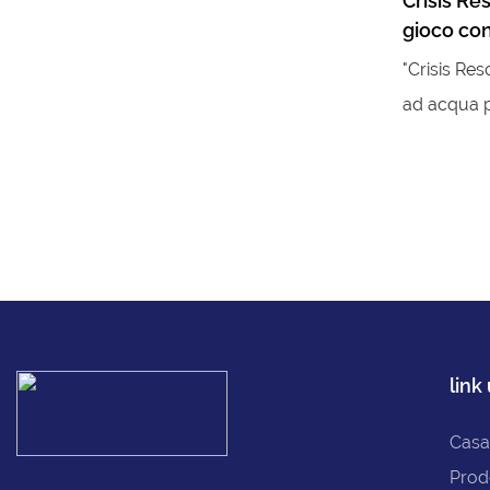
Crisis Re
gioco con
quattro 
"Crisis Res
ad acqua p
appositame
bambini. C
fantascient
schermi ad 
luminosi c
bambini di 
soccorso e
link 
collaborare
campo di ba
Casa
dispositivo
Prod
simultanei 