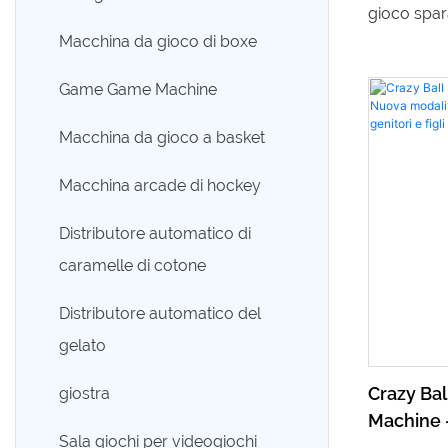
Veicolo di intrattenimento
gioco spara
elettrico
Macchina da gioco di boxe
giocatori,
per sale gi
Auto altalena
Game Game Machine
per genitori
Macchina da gioco a basket
un'ambient
della giun
Macchina arcade di hockey
alta defini
Distributore automatico di
dinamico, 
caramelle di cotone
sfidarsi o
gameplay 
Distributore automatico del
ideale per 
gelato
e figli nel 
Crazy Ba
giostra
anche il b
Machine 
divertiment
Sala giochi per videogiochi
gioco per