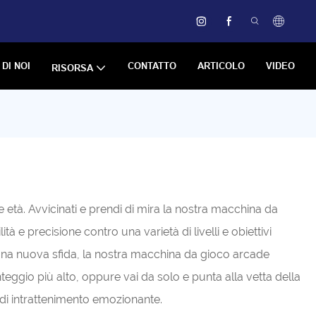
 DI NOI
CONTATTO
ARTICOLO
VIDEO
RISORSA
e età. Avvicinati e prendi di mira la nostra macchina da
 e precisione contro una varietà di livelli e obiettivi
i una nuova sfida, la nostra macchina da gioco arcade
teggio più alto, oppure vai da solo e punta alla vetta della
re di intrattenimento emozionante.