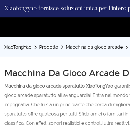
Xiaotongyao fornisce soluzioni unica per l'intero 
XiaoTongYao
Prodotto
Macchina da gioco arcade
Macchina Da Gioco Arcade Di
Macchina da gioco arcade sparatutto XiaoTongYao
garanti
gioco arcade sparatutto all'avanguardia! Entra nel mondo virt
impegnativi. Che tu sia un principiante che cerca di miglio
sparatutto offre qualcosa per tutti. Sfida amici o familiari
classifica. Con effetti sonori realistici e controlli ultra rea