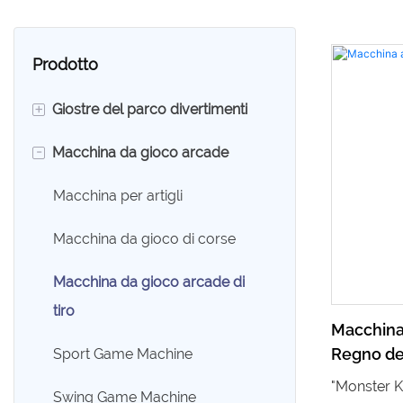
Prodotto
+
Giostre del parco divertimenti
-
Macchina da gioco arcade
360 Carrozza Rotante
Autoscontro
Macchina per artigli
Macchina da kart
Macchina da gioco di corse
Treno dei divertimenti
Macchina da gioco arcade di
tiro
Giri per bambini
Macchina
Regno de
Sport Game Machine
Giostre della giostra
"Monster K
Swing Game Machine