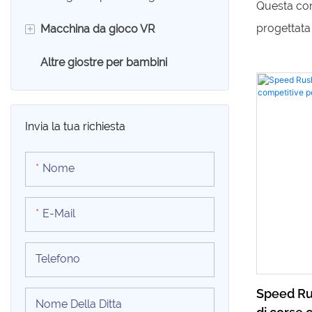
Questa con
dispositiv
genitori e 
+
progettata
Macchina da gioco VR
attirare vis
l'interazio
Altre giostre per bambini
Sedia a uovo VR
"Crazy Bal
abbinato a 
Simulatore VR 9D
un gamepla
Invia la tua richiesta
permette a
e superare i
Nome
contempora
fluido dell
E-Mail
sfide dei li
non solo so
Telefono
esplorazio
Speed ​​R
ma permett
Nome Della Ditta