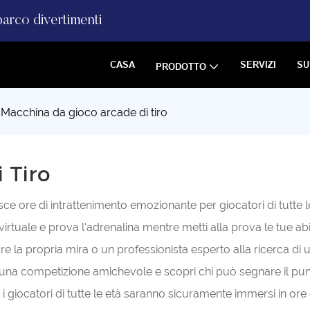
parco divertimenti
CASA
SERVIZI
SU
PRODOTTO
Macchina da gioco arcade di tiro
 Tiro
sce ore di intrattenimento emozionante per giocatori di tutte l
uale e prova l'adrenalina mentre metti alla prova le tue abilità
rare la propria mira o un professionista esperto alla ricerca d
 in una competizione amichevole e scopri chi può segnare il pun
ttivi, i giocatori di tutte le età saranno sicuramente immersi in o