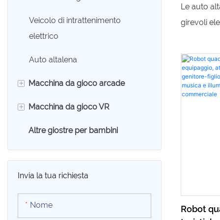
girevole e
Le auto alt
per bambi
Veicolo di intrattenimento
girevoli ele
elettrico
bambini. I 
macchinin
Auto altalena
entusiasmo
+
Macchina da gioco arcade
perfetta per
bambini
+
Macchina da gioco VR
Macchina per artigli
Altre giostre per bambini
Macchina da gioco di corse
Sedia a uovo VR
Macchina da gioco arcade di
Simulatore VR 9D
tiro
Invia la tua richiesta
Sport Game Machine
Nome
Robot qua
Swing Game Machine