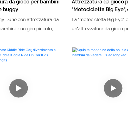
ura da gioco per bambini
Attrezzatura da gioco 
e buggy
"Motocicletta Big Eye",
opzionale
ggy Dune con attrezzatura da
La "motocicletta Big Eye" 
bambini è un giro piccolo,
un'attrezzatura da gioco p
vertente per il divertimento
vivace e divertente, disponi
. Grazie al suo design
varietà di opzioni colorate
 controlli facili da usare, i
per offrire ai bambini un'es
ssono vivere un'avventura
gioco emozionante e diver
e mentre giocano all'aperto