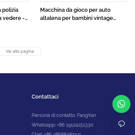
 polizia
Macchina da gioco per auto
a vedere -
altalena per bambini vintage
Kiddie Ride a gettoni per parco
divertimenti in vendita
Contattaci
Persona di contatto: FangYan
Whatsapp: +86 19124151330
Chat: +86 18688382191