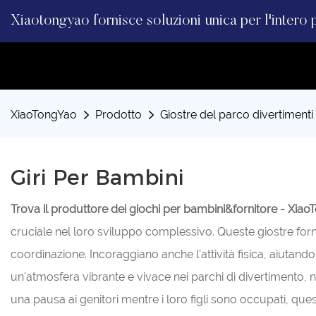
Xiaotongyao fornisce soluzioni unica per l'intero 
XiaoTongYao
Prodotto
Giostre del parco divertimenti
Giri Per Bambini
Trova il produttore dei giochi per bambini&fornitore - Xia
cruciale nel loro sviluppo complessivo. Queste giostre forn
coordinazione. Incoraggiano anche l'attività fisica, aiutand
un'atmosfera vibrante e vivace nei parchi di divertimento, n
una pausa ai genitori mentre i loro figli sono occupati, ques