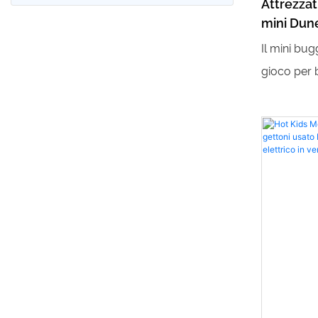
Attrezzat
mini Dun
Il mini bu
gioco per 
sicuro e di
dei bambini
robusto e ai
bambini po
emozionant