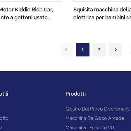
Motor Kiddie Ride Car,
Squisita macchina della
nto a gettoni usato
elettrica per bambini d
ddie Ride On Car Kids
XiaoTongYao
in vendita
1
2
utili
Prodotti
Giostre Del Parco Divertimenti
otto
Macchina Da Gioco Arcade
zi
Macchina Da Gioco VR