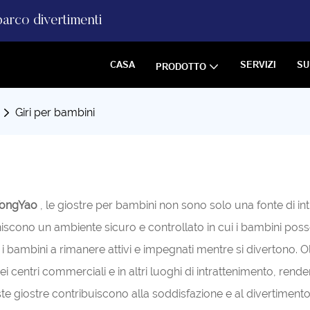
parco divertimenti
CASA
SERVIZI
SU
PRODOTTO
Giri per bambini
oTongYao
, le giostre per bambini non sono solo una fonte di 
iscono un ambiente sicuro e controllato in cui i bambini posso
o i bambini a rimanere attivi e impegnati mentre si divertono. O
ei centri commerciali e in altri luoghi di intrattenimento, ren
te giostre contribuiscono alla soddisfazione e al divertimento 