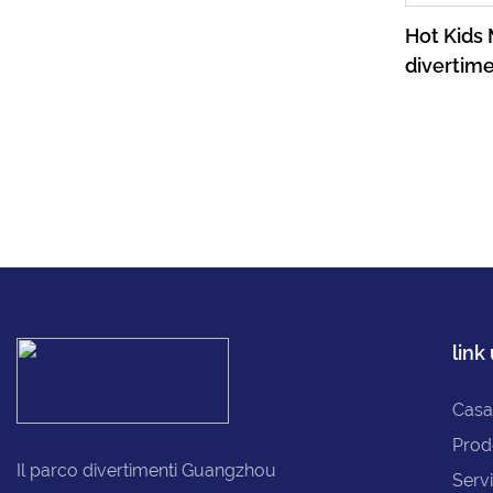
Hot Kids 
divertime
Kiddie Ki
elettrico 
link 
Casa
Prod
Il parco divertimenti Guangzhou
Servi