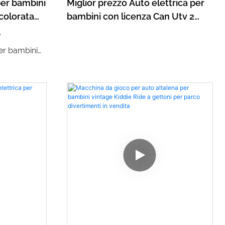
per bambini
Miglior prezzo Auto elettrica per
 colorata
bambini con licenza Can Utv 2
posti Batteria per bambini Giro su
è
auto per bambini 24v
er bambini
bile in una
. È progettato
perienza di
tente