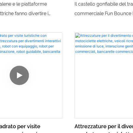
lettrica, gioco in piazza
trampolino, divertimen
alene e le piattaforme
Il castello gonfiabile del t
ni, altalena per bambini
commerciale, casa di r
ttriche fanno divertire i
commerciale Fun Bounce 
festa per bambini
giochi quadrati e le
must per le feste dei bambi
e a dondolo aggiungono
ore di divertimento con salt
, rendendoli l'attrezzatura
Questo castello resistente 
 far giocare e divertirsi i
vivaci sarà sicuramente u
sia per i bambini che per i g
creando un evento diverte
memorabile
drato per visite
Attrezzature per il div