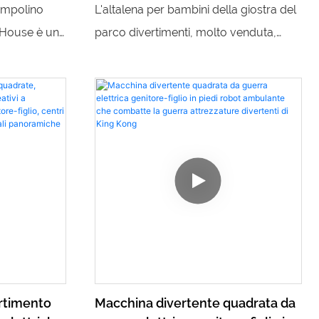
to
carosello del parco divertimenti di
rampolino
L'altalena per bambini della giostra del
imbalzo,
vendita caldo
House è un
parco divertimenti, molto venduta,
ni, offrendo
presenta sedili colorati a forma di
i e rimbalzi.
pesce che riproducono musica mentre
e dai colori
girano, offrendo un'esperienza
n successo
emozionante e stravagante per i
enitori,
bambini. Con il suo design incantevole
nte e
e il movimento emozionante, questa
giostra oscillante è un must per
qualsiasi parco divertimenti o parco
giochi per bambini
ertimento
Macchina divertente quadrata da