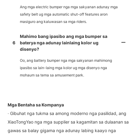
Ang mga electric bumper nga mga sakyanan adunay mga
safety belt ug mga automatic shut-off features aron
masiguro ang kaluwasan sa mga riders.
Mahimo bang ipasibo ang mga bumper sa
6
baterya nga adunay lainlaing kolor ug
disenyo?
Oo, ang battery bumper nga mga sakyanan mahimong
ipasibo sa lain-laing mga kolor ug mga disenyo nga
mohaum sa tema sa amusement park.
Mga Bentaha sa Kompanya
· Gibuhat nga tukma sa among moderno nga pasilidad, ang
XiaoTongYao nga mga supplier sa kagamitan sa dulaanan sa
gawas sa balay gigama nga adunay labing kaayo nga