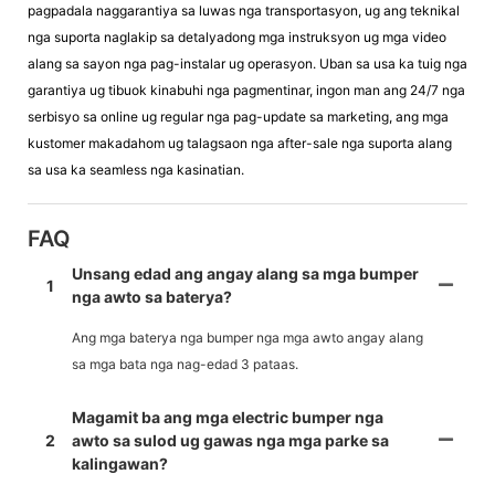
pagpadala naggarantiya sa luwas nga transportasyon, ug ang teknikal
nga suporta naglakip sa detalyadong mga instruksyon ug mga video
alang sa sayon nga pag-instalar ug operasyon. Uban sa usa ka tuig nga
garantiya ug tibuok kinabuhi nga pagmentinar, ingon man ang 24/7 nga
serbisyo sa online ug regular nga pag-update sa marketing, ang mga
kustomer makadahom ug talagsaon nga after-sale nga suporta alang
sa usa ka seamless nga kasinatian.
FAQ
Unsang edad ang angay alang sa mga bumper
1
nga awto sa baterya?
Ang mga baterya nga bumper nga mga awto angay alang
sa mga bata nga nag-edad 3 pataas.
Magamit ba ang mga electric bumper nga
2
awto sa sulod ug gawas nga mga parke sa
kalingawan?