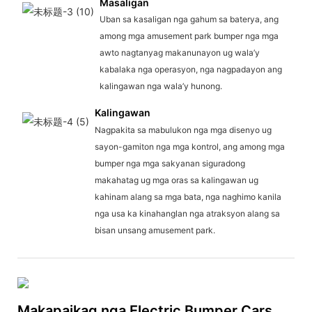
Masaligan
Uban sa kasaligan nga gahum sa baterya, ang
among mga amusement park bumper nga mga
awto nagtanyag makanunayon ug wala’y
kabalaka nga operasyon, nga nagpadayon ang
kalingawan nga wala’y hunong.
Kalingawan
Nagpakita sa mabulukon nga mga disenyo ug
sayon-gamiton nga mga kontrol, ang among mga
bumper nga mga sakyanan siguradong
makahatag ug mga oras sa kalingawan ug
kahinam alang sa mga bata, nga naghimo kanila
nga usa ka kinahanglan nga atraksyon alang sa
bisan unsang amusement park.
Makapaikag nga Electric Bumper Cars