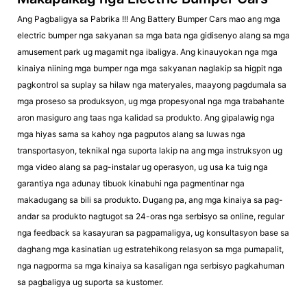
Ang Pagbaligya sa Pabrika !!! Ang Battery Bumper Cars mao ang mga
electric bumper nga sakyanan sa mga bata nga gidisenyo alang sa mga
amusement park ug magamit nga ibaligya. Ang kinauyokan nga mga
kinaiya niining mga bumper nga mga sakyanan naglakip sa higpit nga
pagkontrol sa suplay sa hilaw nga materyales, maayong pagdumala sa
mga proseso sa produksyon, ug mga propesyonal nga mga trabahante
aron masiguro ang taas nga kalidad sa produkto. Ang gipalawig nga
mga hiyas sama sa kahoy nga pagputos alang sa luwas nga
transportasyon, teknikal nga suporta lakip na ang mga instruksyon ug
mga video alang sa pag-instalar ug operasyon, ug usa ka tuig nga
garantiya nga adunay tibuok kinabuhi nga pagmentinar nga
makadugang sa bili sa produkto. Dugang pa, ang mga kinaiya sa pag-
andar sa produkto nagtugot sa 24-oras nga serbisyo sa online, regular
nga feedback sa kasayuran sa pagpamaligya, ug konsultasyon base sa
daghang mga kasinatian ug estratehikong relasyon sa mga pumapalit,
nga nagporma sa mga kinaiya sa kasaligan nga serbisyo pagkahuman
sa pagbaligya ug suporta sa kustomer.