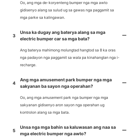
Oo, ang mga de-koryenteng bumper nga mga awto
gidisenyo alang sa sulud ug sa gawas nga paggamit sa
mga parke sa kalingawan.
Unsa ka dugay ang baterya alang sa mga
3
electric bumper car sa mga bata?
Ang baterya mahimong molungtad hangtod sa 8 ka oras
nga padayon nga paggamit sa wala pa kinahanglan nga i-
recharge.
Ang mga amusement park bumper nga mga
4
sakyanan ba sayon nga operahan?
Oo, ang mga amusement park nga bumper nga mga
sakyanan gidisenyo aron sayon nga operahan ug
kontrolon alang sa mga bata.
Unsa nga mga bahin sa kaluwasan ang naa sa
5
mga electric bumper nga awto?