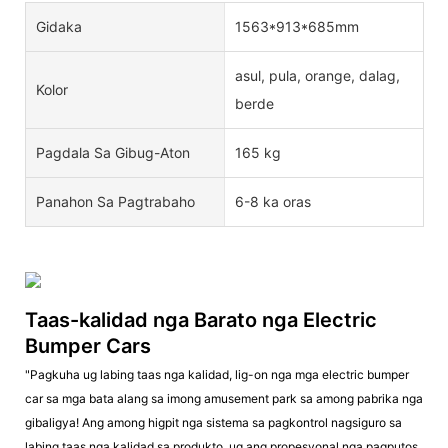
Gidaka
1563*913*685mm
asul, pula, orange, dalag,
Kolor
berde
Pagdala Sa Gibug-Aton
165 kg
Panahon Sa Pagtrabaho
6-8 ka oras
Taas-kalidad nga Barato nga Electric
Bumper Cars
"Pagkuha ug labing taas nga kalidad, lig-on nga mga electric bumper
car sa mga bata alang sa imong amusement park sa among pabrika nga
gibaligya! Ang among higpit nga sistema sa pagkontrol nagsiguro sa
labing taas nga kalidad sa produkto, ug ang propesyonal nga pagputos