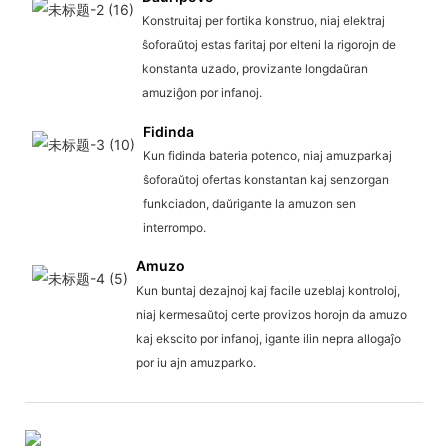
Konstruitaj per fortika konstruo, niaj elektraj
ŝoforaŭtoj estas faritaj por elteni la rigorojn de
konstanta uzado, provizante longdaŭran
amuziĝon por infanoj.
Fidinda
Kun fidinda bateria potenco, niaj amuzparkaj
ŝoforaŭtoj ofertas konstantan kaj senzorgan
funkciadon, daŭrigante la amuzon sen
interrompo.
Amuzo
Kun buntaj dezajnoj kaj facile uzeblaj kontroloj,
niaj kermesaŭtoj certe provizos horojn da amuzo
kaj ekscito por infanoj, igante ilin nepra allogaĵo
por iu ajn amuzparko.