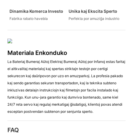
Dinamika Komerca Investo
Unika kaj Ekscita Sperto
Fabrika rabato havebla
Perfekta por amuziĝa industrio
Materiala Enkonduko
La Bateriaj Bumeraj Aŭtoj Elektraj Bumeraj Aŭtoj por Infanoj estas faritaj
el altkvalitaj materialoj kaj spertas striktajn testojn por certigi
sekurecon kaj daŭripovon por uzo en amuzparkoj. La profesia pakado
kaj sendo garantias sekuran transportadon, kaj la teknika subteno
inkluzivas detalajn instrukciojn kaj filmetojn por facila instalado kaj
funkciigo. Kun unu-jara garantio kaj dumviva bontenado, same kiel
24/7 reta servo kaj regulaj merkatigaj ĝisdatigoj, klientoj povas atendi
esceptan postvendan subtenon por senjunta sperto.
FAQ