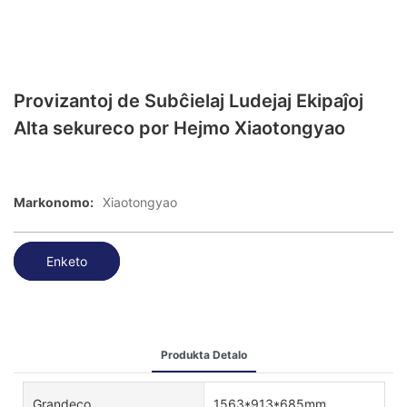
Provizantoj de Subĉielaj Ludejaj Ekipaĵoj
Alta sekureco por Hejmo Xiaotongyao
Markonomo:
Xiaotongyao
Enketo
Produkta Detalo
Grandeco
1563*913*685mm