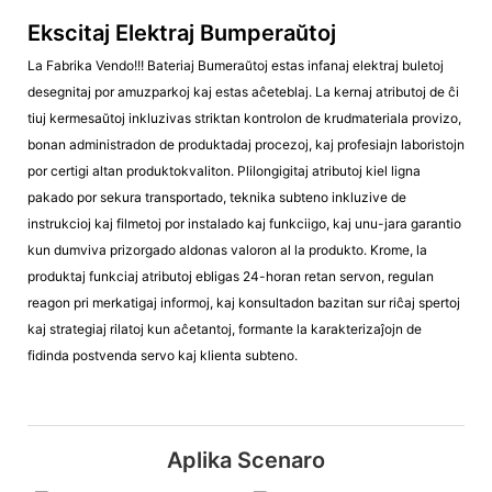
Ekscitaj Elektraj Bumperaŭtoj
La Fabrika Vendo!!! Bateriaj Bumeraŭtoj estas infanaj elektraj buletoj
desegnitaj por amuzparkoj kaj estas aĉeteblaj. La kernaj atributoj de ĉi
tiuj kermesaŭtoj inkluzivas striktan kontrolon de krudmateriala provizo,
bonan administradon de produktadaj procezoj, kaj profesiajn laboristojn
por certigi altan produktokvaliton. Plilongigitaj atributoj kiel ligna
pakado por sekura transportado, teknika subteno inkluzive de
instrukcioj kaj filmetoj por instalado kaj funkciigo, kaj unu-jara garantio
kun dumviva prizorgado aldonas valoron al la produkto. Krome, la
produktaj funkciaj atributoj ebligas 24-horan retan servon, regulan
reagon pri merkatigaj informoj, kaj konsultadon bazitan sur riĉaj spertoj
kaj strategiaj rilatoj kun aĉetantoj, formante la karakterizaĵojn de
fidinda postvenda servo kaj klienta subteno.
Aplika Scenaro