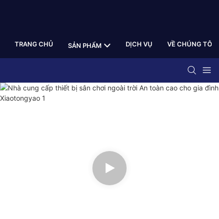
TRANG CHỦ
DỊCH VỤ
VỀ CHÚNG TÔI
SẢN PHẨM