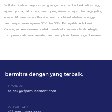
Motto kami adalah: reputasi yang sangat baik, produk berkualitas tinggi,
layanan purna jual terbaik, waktu pengiriman tercepat, dan harga paling
kompetitif. Kami secara fleksibel memenuhi kebutuhan pelanggan
dan menyediakan layanan OEM dan ODM. Percayalah pada kami,
Xiaotongyao Amusement, untuk membuat anak-anak lebih bahagia,
mempermudah berwirausaha, dan menciptakan keuntungan bersama.
bermitra dengan yang terbaik.
E-MAIL US
sales2@xtyamusement.com
SUPPORT 24/7