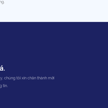
ng.
á.
ậy, chúng tôi xin chân thành mời
 tin.