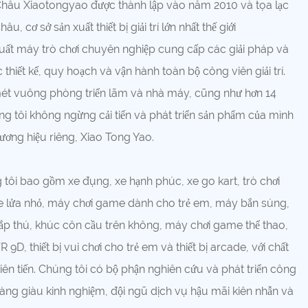
 Châu Xiaotongyao được thành lập vào năm 2010 và tọa lạc
, cơ sở sản xuất thiết bị giải trí lớn nhất thế giới
uất máy trò chơi chuyên nghiệp cung cấp các giải pháp và
 thiết kế, quy hoạch và vận hành toàn bộ công viên giải trí.
ét vuông phòng triển lãm và nhà máy, cũng như hơn 14
ng tôi không ngừng cải tiến và phát triển sản phẩm của mình
hương hiệu riêng, Xiao Tong Yao.
ôi bao gồm xe đụng, xe hạnh phúc, xe go kart, trò chơi
, xe lửa nhỏ, máy chơi game dành cho trẻ em, máy bắn súng,
p thú, khúc côn cầu trên không, máy chơi game thể thao,
D, thiết bị vui chơi cho trẻ em và thiết bị arcade, với chất
ên tiến. Chúng tôi có bộ phận nghiên cứu và phát triển công
hàng giàu kinh nghiệm, đội ngũ dịch vụ hậu mãi kiên nhẫn và