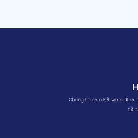
H
Chúng tôi cam kết sản xuất ra n
tất 