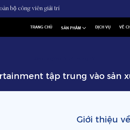
àn bộ công viên giải trí
TRANG CHỦ
DỊCH VỤ
VỀ C
SẢN PHẨM
XiaoTongYao
về chúng tôi
tainment tập trung vào sản xuất
Giới thiệu 