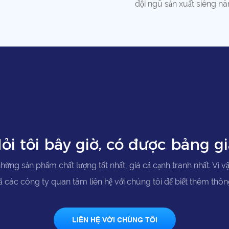
đội ngũ sản xuất siêng nă
ỏi tôi bây giờ, có được bảng gi
hững sản phẩm chất lượng tốt nhất, giá cả cạnh tranh nhất. Vì v
cả các công ty quan tâm liên hệ với chúng tôi để biết thêm thông
LIÊN HỆ VỚI CHÚNG TÔI