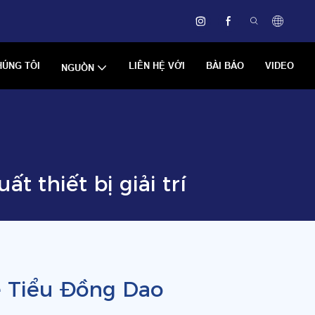
HÚNG TÔI
LIÊN HỆ VỚI
BÀI BÁO
VIDEO
NGUỒN
 thiết bị giải trí
về Tiểu Đồng Dao