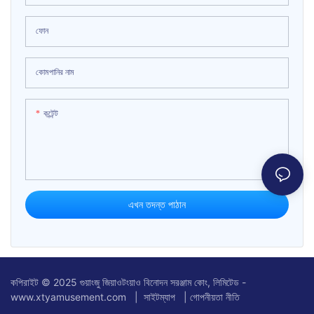
ফোন
কোমপানির নাম
কন্টেন্ট
এখন তদন্ত পাঠান
কপিরাইট © 2025 গুয়াংজু জিয়াওটংয়াও বিনোদন সরঞ্জাম কোং, লিমিটেড -
www.xtyamusement.com |
সাইটম্যাপ
|
গোপনীয়তা নীতি