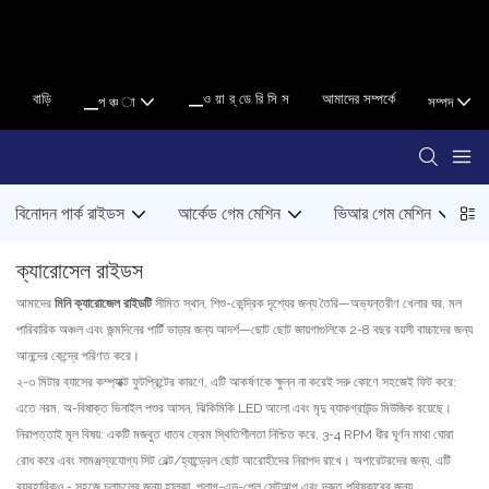
বাড়ি
▁ও য়া র্ ডে রি সি স
আমাদের সম্পর্কে
▁প ঞ্চ া
সম্পদ
বিনোদন পার্ক রাইডস
আর্কেড গেম মেশিন
ভিআর গেম মেশিন
ক্যারোসেল রাইডস
আমাদের
মিনি ক্যারোজেল রাইডটি
সীমিত স্থান, শিশু-কেন্দ্রিক দৃশ্যের জন্য তৈরি—অভ্যন্তরীণ খেলার ঘর, মল
পারিবারিক অঞ্চল এবং জন্মদিনের পার্টি ভাড়ার জন্য আদর্শ—ছোট ছোট জায়গাগুলিকে 2-8 বছর বয়সী বাচ্চাদের জন্য
আনন্দের কেন্দ্রে পরিণত করে।
২-৩ মিটার ব্যাসের কম্প্যাক্ট ফুটপ্রিন্টের কারণে, এটি আকর্ষণকে ক্ষুন্ন না করেই সরু কোণে সহজেই ফিট করে:
এতে নরম, অ-বিষাক্ত ভিনাইল পশুর আসন, ঝিকিমিকি LED আলো এবং মৃদু ব্যাকগ্রাউন্ড মিউজিক রয়েছে।
নিরাপত্তাই মূল বিষয়: একটি মজবুত ধাতব ফ্রেম স্থিতিশীলতা নিশ্চিত করে, 3-4 RPM ধীর ঘূর্ণন মাথা ঘোরা
রোধ করে এবং সামঞ্জস্যযোগ্য সিট বেল্ট/হ্যান্ড্রেল ছোট আরোহীদের নিরাপদ রাখে। অপারেটরদের জন্য, এটি
ব্যবহারিকও - সহজে চলাচলের জন্য হালকা, প্লাগ-এন্ড-প্লে সেটআপ এবং দ্রুত পরিষ্কারের জন্য