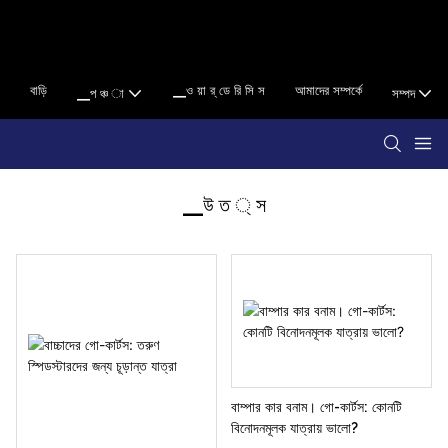
বাড়ি
▁ও য়া র্ ডে রি সি স
আমাদের সম্পর্কে
▁প ঞ্চ া
সম্পদ
▁উ ত ্ স
বাম্পার কার বনাম। গো-কার্টস: কোনটি
বিনোদনমূলক যাত্রায় ভালো?