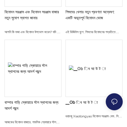
নকশা এবং উদ্ভাবনী প্রযুক্তির সাথে অগণিত
মনোযোগ আকর্ষণ করে।
বিনোদন সরঞ্জাম এবং বিনোদন সরঞ্জাম বাজার
শিশুদের খেলার নতুন প্রবণতা অন্বেষণ:
নতুন সুযোগ স্বাগত জানায়
একটি অভূতপূর্ব বিনোদন ভোজ
আপনি কি মজা এবং বিনোদন উপভোগ করেন? যদি তাই
এই ডিজিটাল যুগে, শিশুদের বিনোদনের পদ্ধতিতে
হয়, তাহলে আপনি শুনে উচ্ছ্বসিত হবেন যে বিনোদনের
পরিবর্তন আসছে। ঐতিহ্যবাহী বিনোদন পার্ক থেকে
সরঞ্জাম এবং বিনোদন সরঞ্জামের বাজার এখন নতুন
ভার্চুয়াল বাস্তবতার অভিজ্ঞতা, শিশুদের খেলার
সুযোগকে স্বাগত জানাচ্ছে! বাজারের বৃদ্ধির সাথে সাথে
প্রকল্পগুলি ক্রমশ বৈচিত্র্যময় এবং উদ্ভাবনী হয়ে
আরও রোমাঞ্চকর রাইড, উদ্ভাবনী গেমস এবং আকর্ষক
উঠছে৷ আজ, আমরা আপনাকে বিনোদনমূলক
আকর্ষণের অপেক্ষায় রয়েছে। বিস্মিত এবং বিনোদিত
প্রোগ্রামের একটি নতুন রূপের গভীর অন্বেষণে নিয়ে
হতে প্রস্তুত হন যেমন আগে কখনও হয়নি!
যাব - শিশুদের খেলার প্রকল্প, কেন এটি দ্রুত শিশুদের
হৃদয় দখল করতে পারে এবং নতুন যুগের বিনোদন
প্রিয়তম হয়ে উঠতে পারে।
বাম্পার গাড়ি স্কোয়ারে স্টল স্থাপনের জন্য
▁Ob িব আ উ ট া
আদর্শ পছন্দ
গুয়াংজু Xiaotongyao বিনোদন সরঞ্জাম কোং, লি.
আজকের বিনোদন বাজারে, পাবলিক স্কোয়ারে স্টল
গবেষণা এবং উন্নয়ন, উত্পাদন, এবং শিশুদের বিনোদন