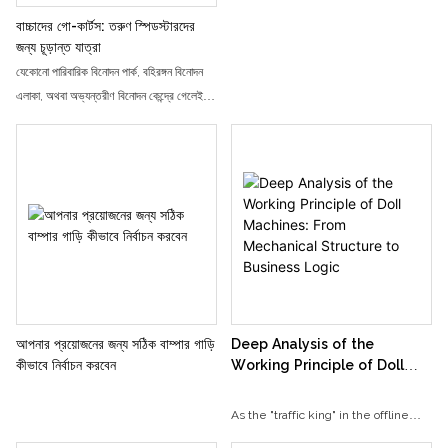
বাচ্চাদের গো-কার্টস: তরুণ স্পিডস্টারদের
জন্য চূড়ান্ত যাত্রা
যেকোনো পারিবারিক বিনোদন পার্ক, বহিরঙ্গন বিনোদন
এলাকা, অথবা অভ্যন্তরীণ বিনোদন কেন্দ্রে গেলেই
আপনি দেখতে পাবেন রঙিন ছোট গাড়ির একটি দল
একটি থিমযুক্ত ট্র্যাক - শিশুদের গো কার্ট - ধরে
দ্রুতগতিতে ছুটে চলেছে। এই ছোট রেসিং গাড়িগুলি
বিশেষভাবে তরুণ চালকদের জন্য ডিজাইন করা হয়েছে,
নিরাপত্তা, মজা এবং বন্ধুত্বপূর্ণ প্রতিযোগিতার ইঙ্গিত
মিশ্রিত করে, সাধারণ ভ্রমণকে অবিস্মরণীয়
অ্যাডভেঞ্চারে পরিণত করে। শিশুদের গো কার্টিং কেবল
একটি রোমাঞ্চকর যাত্রা নয়, এটি বাচ্চাদের গাড়ি
চালানো, বাঁক নেওয়া এবং বন্ধুদের সাথে দৌড়ানোর
সময় স্বাধীনতার অভিজ্ঞতাও দেয়। এটি প্রথমবারের
আপনার প্রয়োজনের জন্য সঠিক বাম্পার গাড়ি
Deep Analysis of the
মতো গতি সীমিত স্টিয়ারিং হুইলের পিছনে বসে থাকা
কীভাবে নির্বাচন করবেন
Working Principle of Doll
একটি ছোট বাচ্চা হোক বা কিশোর বয়সে কার্টুন
Machines: From Mechanical
Structure to Business Logic
থিমযুক্ত রেস ট্র্যাক আয়ত্ত করা হোক, এই মিনি
As the "traffic king" in the offline
রেসিং গাড়িগুলি সব বয়সের শিশুদের জন্য একটি খেলার
entertainment field, the claw