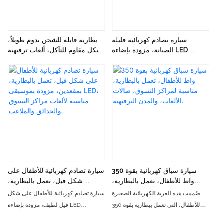
سيارة تصادم كهربائية قليلة
بطارية قابلة للشحن تدوم طويلاً،
الصيانة، مزودة بإضاءة LED
هيكل مقاوم للتآكل، ألعاب ترفيهية
ساطعة، مثالية لألعاب الترفيه
كهربائية مربحة للمراكز التجارية
المربحة في الأماكن التجارية
الداخلية والحدائق الخارجية
الداخلية والخارجية.
سيارة سباق كهربائية بقوة 350
سيارة تصادم كهربائية للأطفال على
واط للأطفال، تعمل بالبطارية،
شكل فيل، تعمل بالبطارية،
مناسبة لمراكز التسوق، صالات
بمقعدين، مزودة بموسيقى LED،
صُممت هذه العربة الكهربائية الصغيرة
سيارة تصادم كهربائية للأطفال على شكل
الألعاب، والمدن الترفيهية.
مناسبة لألعاب مراكز التسوق
للأطفال، التي تعمل ببطارية بقوة 350
فيل لطيف، مزودة بإضاءة LED
والحدائق والملاعب.
واط، خصيصًا لأماكن الترفيه التجارية،
وموسيقى، تجذب الأطفال بشدة. تعمل