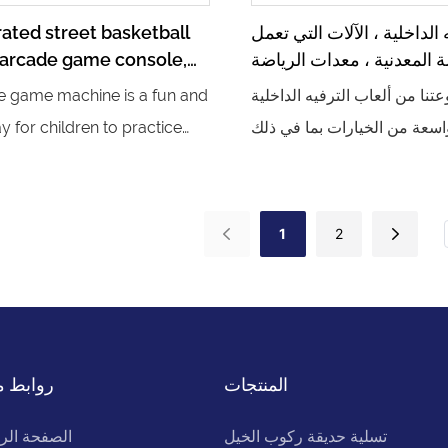
التركيز والروح التنافسية، مما ي
 الداخلية ، الآلات التي تعمل
ated street basketball
بالتخلص من الشاشات الإلكترون
ة المعدنية ، معدات الرياضة
 arcade game console,
الصحة والثقة من خلال التمرين.
ترفيه ، آلات لعبة كرة السلة
s two player basketball
تنا من ألعاب الترفيه الداخلية
e game machine is a fun and
shooting
سعة من الخيارات بما في ذلك
y for children to practice
تعمل بالعملة المعدنية ، ومعدات
tball shooting skills. With
رفيه ، وآلات ألعاب كرة السلة.
aphics and interactive
تكوين أي حدث أو مؤسسة ، من
t is sure to be a hit at any
1
2
عابنا ستبقي الضيوف مستمتعين
mall
لساعات متتالية
المنتجات
روابط م
تسلية حديقة ركوب الخيل
الصفحة الر