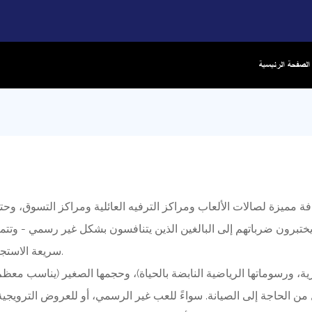
الصفحة الرئيسية
يختبرون ضرباتهم إلى البالغين الذين يتنافسون بشكل غير رسمي - وتتمي
سريعة الاستجابة تتتبع السلال بدقة، مع عرض فوري للنتائج لتعزيز المنافسة الودية.
ة، ورسوماتها الرياضية النابضة بالحياة)، وحجمها الصغير (يناسب معظ
 من الحاجة إلى الصيانة. سواءً للعب غير الرسمي، أو للعروض الترويجية ف