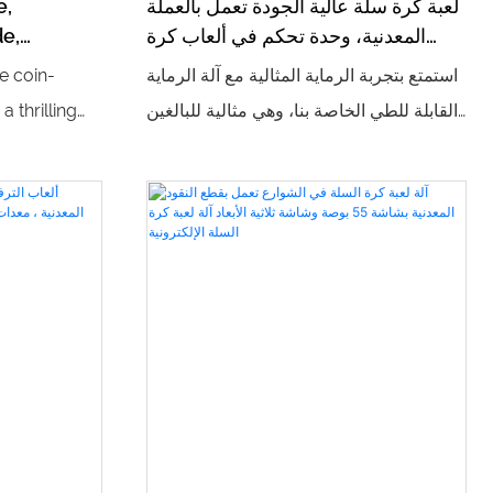
لعبة كرة سلة عالية الجودة تعمل بالعملة
e,
المعدنية، وحدة تحكم في ألعاب كرة
de,
السلة لشخصين
achine,
استمتع بتجربة الرماية المثالية مع آلة الرماية
e coin-
oxing
القابلة للطي الخاصة بنا، وهي مثالية للبالغين
 thrilling
والأطفال. تعد ماكينة ألعاب العملات المعدنية
ests your
ومعدات غرفة الألعاب الأخرى إضافات
 punch the
ضرورية لأي مدينة ألعاب فيديو أو مساحة
 are.
تجارية داخلية
 see who can
and claim the