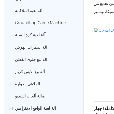
بين تجمع بين
سيارة ترفيهية كهربائية
آلة لعبة الملاكمة
يكا، وتتميز
بضة بالحياة
سيارة متأرجحة
Groundhog Game Machine
ء إثارة كرة
آلة لعبة كرة السلة
دام وبسيطة،
ر، حيث تقدم
آلة الممرات الهوكي
اط ومباريات
آلة بيع حلوى القطن
ائج في صالات
زبائن وزيادة
آلة بيع الآيس كريم
الإيرادات.
الملاهي الدوارة
صالة ألعاب الفيديو
+
املة! جهاز
آلة لعبة الواقع الافتراضي