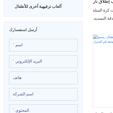
 إطلاق نار
كرسي البيض VR
ألعاب ترفيهية أخرى للأطفال
ت كرة السلة
قة التسديد،
محاكي الواقع الافتراضي 9D
بالإضافة إلى
أرسل استفسارك
، مما يساعد
ين والتركيز.
اسم
أعمار، وتُعد
مراكز التسوق
البريد الإلكتروني
هاتف
اسم الشركة
المحتوى