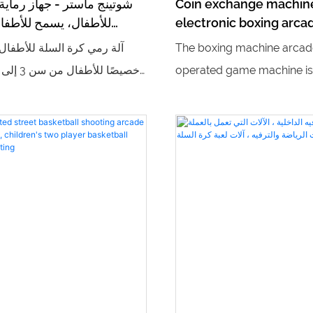
Coin exchange machin
شوتينج ماستر - جهاز رماية
electronic boxing arca
للأطفال، يسمح للأطفا
entertainment game m
الرياضة الممتعة
The boxing machine arcad
boxing machine with b
operated game machine is a
gloves
sports arcade game that t
أداة رياضية عائلية تجمع بين الم
strength and speed as you
والتثقيف. تكسر هذه الآلة قيو
bag to see how strong you
التقليدية في الملعب والارتف
Challenge your friends to
للأطفال الاستمتاع بمتعة الرم
achieve the highest score 
بفضل ارتفاعها القابل للتعديل، و
title of boxing champion!
الوزن، وملحقاتها الناعمة الآمنة.
الوقت نفسه، مع تسجيل ذك
صوتية ممتعة، ومستويات صعوبة
تُمكّن الأطفال من تنمية التن
والعين والقوة البدنية فحسب، بل