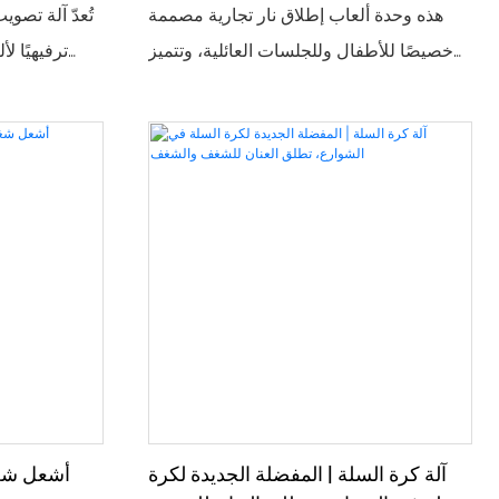
في مدينة الألعاب
هذه وحدة ألعاب إطلاق نار تجارية مصممة
تُعدّ آلة تصوي
خصيصًا للأطفال وللجلسات العائلية، وتتميز
ترفيهيًا ل
بلونها الأحمر الزاهي كلون رئيسي، بالإضافة
العصري وتجرب
إلى عناصر كرة السلة العصرية التي تضفي
بشرائط إضا
عليها مظهرًا جذابًا. تأتي الوحدة مزودة بشاشة
مستوحاة من
إلكترونية لعرض النتائج والوقت، مما يوفر
عرض عالية الد
معلومات فورية عن نتائج التسديد. وبفضل
تدعم أوضاع لع
نظام إعادة الكرة التلقائي، يمكن للاعبين
الفردي وم
مواصلة اللعب دون الحاجة إلى التقاط الكرة،
لمختلف الأما
مما يجعلها خيارًا شائعًا لجذب الزوار إلى
ومناطق الترفي
صالات ألعاب الفيديو، ومدن الملاهي العائلية،
الليلية، وغي
ومراكز التسوق.
بالمنافسة فحس
لجذب الزوار وزيادة الإيرادات في المكان.
آلة كرة السلة | المفضلة الجديدة لكرة
أشعل شغف