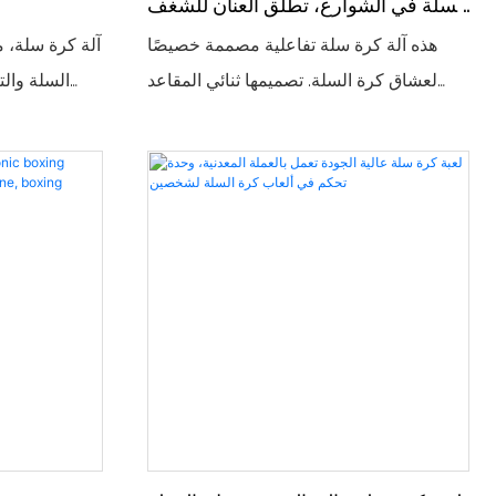
السلة في الشوارع، تطلق العنان للشغف
والشغف
هذه آلة كرة سلة تفاعلية مصممة خصيصًا
آلة كرة سلة،
لعشاق كرة السلة. تصميمها ثنائي المقاعد
السلة والت
يدعم أجواء المعارك، مع مشاهد واقعية
والمتنزهات ال
للملعب ومؤثرات صوتية ديناميكية، تُحاكي
بدء تحديات الت
مشاهد الرماية الحقيقية. سواءً للمبتدئين أو
والتصويب ن
المحترفين، يُمكنهم الاستمتاع بمتعة منافسات
وقت محدد. تعر
كرة السلة في الشوارع مع رماية سريعة
والترتيب في 
ودقيقة، مما يجعلها أداة أساسية لجذب الانتباه
رائعة ومؤثر
وجذب الزوار في صالات ألعاب الفيديو
جوًا غامرًا
والمتنزهات الترفيهية.
فرديًا 
أصدقائك في مب
بإثارة الرياضة