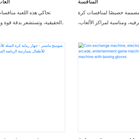
المنافسة
ألعاب
 مصممة خصيصًا لمنافسات كرة
تحاكي هذه اللعبة منافسا
رفيه، ومناسبة لمراكز الألعاب،
الحقيقية، وتستشعر بدقة قوة ود
ترفيهية، وغيرها. يمكن للاعبين
وتوفر تصنيفًا فوريًا للنقاط، 
سديد بإدخال العملات المعدنية،
مؤثرات ضوئية وصوتية ديناميكية
حو السلة، وإطلاق الكرة خلال
على تنمية التنسيق بين اليد والع
ض الشاشة عالية الدقة النتائج
إنها آمنة ومتينة، ومناسبة لجميع ال
الوقت الفعلي، مصحوبة بإضاءة
أداة جذابة للحدائق الترفيهية و
ات صوتية ديناميكية، مما يخلق
وملاعب الأطفال.
 أثناء التسديد. سواء كنت تتنافس
لتحقيق أعلى النقاط أو تلعب مع
اراة جماعية، يمكنك الاستمتاع
 وأن تصبح بسهولة عنصرًا لافتًا
للأنظار في الملعب.