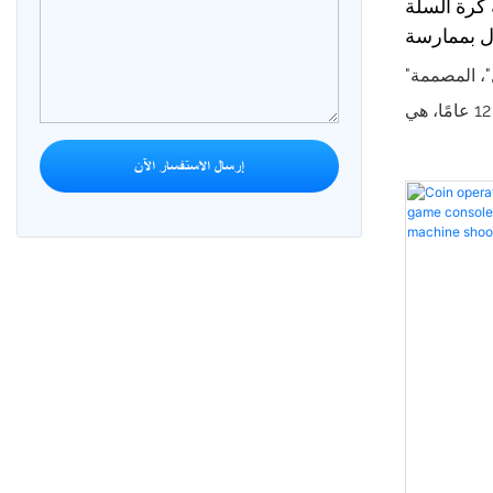
 كرة السلة
ل بممارسة
 في المنزل
"آلة رمي كرة السلة للأطفال"، المصممة
خصيصًا للأطفال من سن 3 إلى 12 عامًا، هي
تعة والتمرين
إرسال الاستفسار الآن
د كرة السلة
اع، مما يتيح
ي في المنزل
هيكلها خفيف
 مع دمجها في
ي، ومؤثرات
 متعددة، لا
سيق بين اليد
 تُنمي أيضًا