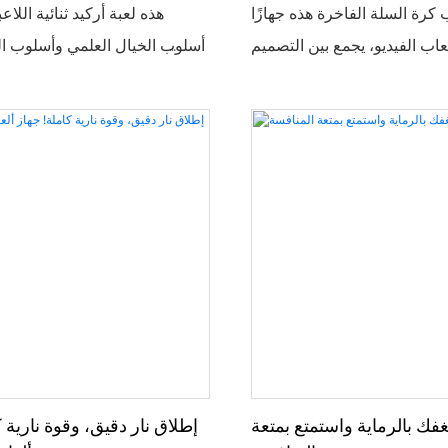
ب كرة السلة الفاخرة هذه جهازًا
هذه لعبة أركيد ثنائية اللاع
ألعاب الفيديو، يجمع بين التصميم
أسلوب الخيال العلمي وأسلوب الم
ة اللعب المُثيرة. يتميز هيكلها
بثيمة "دوري التحول" مع إضاءة نا
ءة نيون ملونة وطبعات عصرية
ونظام تسجيل ذكي لإعادة إحيا
 اللهب، بالإضافة إلى شاشات
السلة الشوارعية. سهلة الاستخ
قة وأنظمة تسجيل نقاط ذكية،
تناسب اللاعبين من جميع الأعما
ب متعددة مثل تحديات اللاعب
تحديات فردية لتسجيل أعلى النق
نافسات اللاعبين. وهي مناسبة
تنافسية ثنائية. إنها جهاز ر
كن، مثل صالات ألعاب الفيديو،
الألعاب ومراكز الترفيه لجذب ال
ه في مراكز التسوق، والنوادي
رها. فهي لا تُشبع شغف اللاعبين
ب، بل تُصبح أيضًا أداةً فعّالة
ك بالرماية واستمتع بمتعة
إطلاق نار دقيق، وقوة نارية ك