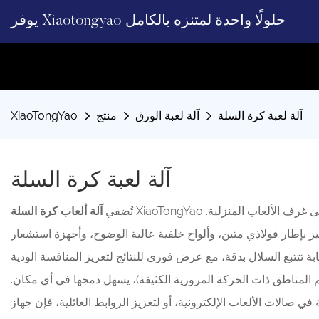
يوفر Xiaotongyao حلولًا واحدة لمتنزه بالكامل
آلة لعبة كرة السلة
آلة لعبة الورق
منتج
XiaoTongYao
آلة لعبة كرة السلة
XiaoTongYao متعة اللعب على أرض الملعب في الأماكن المغلقة، مما يجعلها إضافة مميزة لصالات الألعاب ومراكز الترفيه العائلية ومراكز التسوق، وحتى غرف الألعاب المنزلية.
تُضفي
آلة ألعاب كرة السلة
ز بإطار فولاذي متين، وألواح خلفية عالية الوضوح، وأجهزة استشعار
م المناطق ذات الحركة المرورية الكثيفة)، يسهل دمجها في أي مكان.
ي صالات الألعاب الإلكترونية، أو لتعزيز الروابط العائلية، فإن جهاز