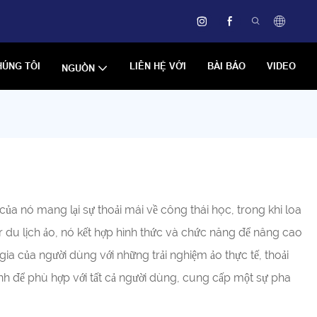
HÚNG TÔI
LIÊN HỆ VỚI
BÀI BÁO
VIDEO
NGUỒN
 của nó mang lại sự thoải mái về công thái học, trong khi loa
 du lịch ảo, nó kết hợp hình thức và chức năng để nâng cao
ia của người dùng với những trải nghiệm ảo thực tế, thoải
nh để phù hợp với tất cả người dùng, cung cấp một sự pha