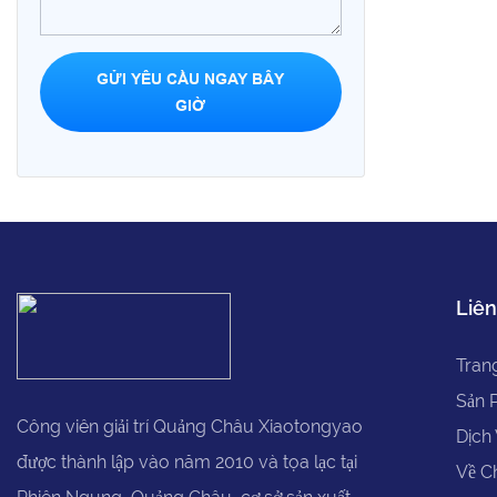
GỬI YÊU CẦU NGAY BÂY
GIỜ
Liên
Tran
Sản 
Công viên giải trí Quảng Châu Xiaotongyao
Dịch
được thành lập vào năm 2010 và tọa lạc tại
Về C