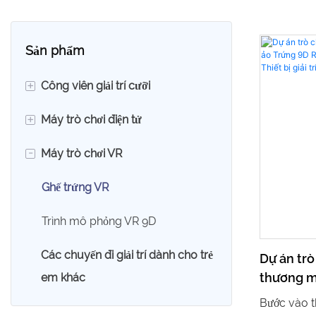
Sản phẩm
+
Công viên giải trí cưỡi
+
Máy trò chơi điện tử
Xe lăn 360
-
Máy trò chơi VR
Xe điện đụng
Máy móng
Xe đua Karting
Máy trò chơi đua xe
Ghế trứng VR
Tàu giải trí
Máy trò chơi bắn súng
Trình mô phỏng VR 9D
Các chuyến đi giải trí dành cho trẻ
Thú nhún
Máy chơi thể thao
Dự án tr
thương m
em khác
Cưỡi băng chuyền
Máy chơi trò chơi
Rạp chiếu
Bước vào th
trí Thiết 