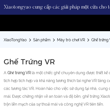
Xiaotongyao cung cấp các giải pháp một cửa cho to
XiaoTongYao
Sản phẩm
Máy trò chơi VR
Ghế trứng
Ghế Trứng VR
A
Ghế trứng VR
là một chiếc ghế chuyên dụng được thiết kế ch
tích hợp tích hợp và khả năng tương thích tai nghe VR tăng
các tương tác VR. Hoàn hảo cho việc sử dụng tại nhà, cung đ
mái. Được chứng nhận về an toàn và độ bền, ghế trứng Xiaot
trộn liền mạch của sự thoải mái và công nghệ VR tiên tiến.