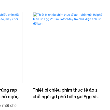
rứng rạp
Thiết bị chiếu phim thực tế ảo 1
chỗ ngồi,
chỗ ngồi 9d phổ biến 9d Egg Vr
máy chơi
Simulator Máy trò chơi điện ảnh
R một chỗ
sắm
9d để bán