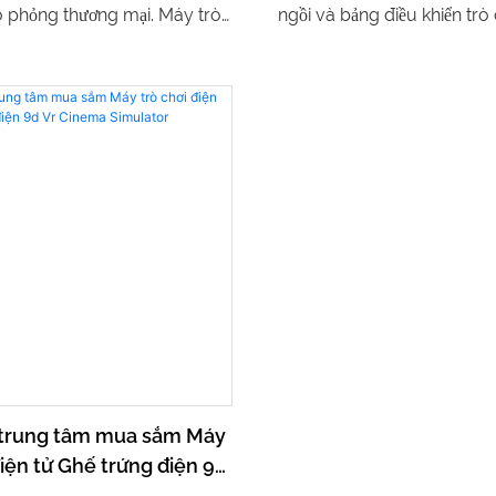
 phỏng thương mại. Máy trò
ngồi và bảng điều khiển trò
 này mang đến trải nghiệm
phỏng thực tế ảo mang đến 
 hoàn hảo cho các công viên
nghiệm giải trí sống động và
ịa điểm giải trí
công nghệ tiên tiến và thiết 
những sản phẩm này hoàn
lại trải nghiệm chơi game th
vị
 trung tâm mua sắm Máy
điện tử Ghế trứng điện 9d
a Simulator