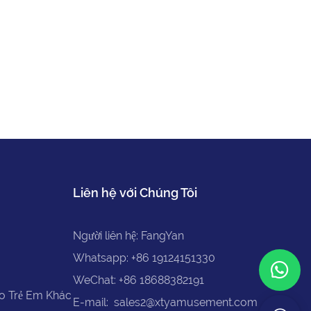
Liên hệ với Chúng Tôi
Người liên hệ: FangYan
Whatsapp: +86 19124151330
WeChat: +86 18688382191
ho Trẻ Em Khác
E-mail:
sales2@xtyamusement.com