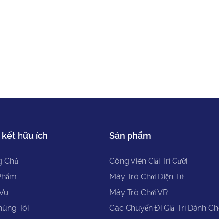
 kết hữu ích
Sản phẩm
g Chủ
Công Viên Giải Trí Cưỡi
Phẩm
Máy Trò Chơi Điện Tử
 Vụ
Máy Trò Chơi VR
húng Tôi
Các Chuyến Đi Giải Trí Dành C