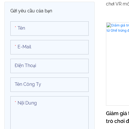
Xe điện giải trí
Máy chơi đấm bốc
chơi VR mô
9D
Gửi yêu cầu của bạn
chơi VR 9D
Xe xích đu
Máy trò chơi GroundHog
tuyệt vời,
Tên
Máy chơi bóng rổ
giải trí và đ
Máy chơi khúc côn cầu
E-Mail
Máy bán kẹo bông
Điện Thoại
Máy bán kem
Tên Công Ty
vòng quay ngựa gỗ
Trò chơi điện tử Arcade
Nội Dung
Giảm giá
trò chơi 
Vr Cinem