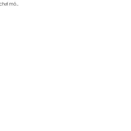
 chơi mô
cho bạn trải
 thú vị. Với
kế thời trang,
 hảo để mang
ực tế ảo thú