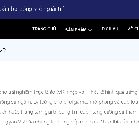
àn bộ công viên giải trí
TRANG CHỦ
DỊCH VỤ
VỀ C
SẢN PHẨM
 VR
o trải nghiệm thực tế ảo (VR) nhập vai. Thiết kế hình quả trứng
 cường sự ngâm. Lý tưởng cho chơi game, mô phỏng và các tour
iện hoặc trung tâm giải trí đang tìm cách tăng cường sự tham g
ongyao VR của chúng tôi cung cấp các cài đặt có thể điều chỉ