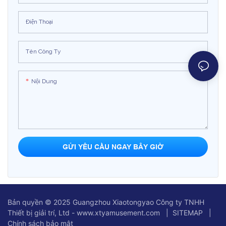
Điện Thoại
Tên Công Ty
Nội Dung
GỬI YÊU CẦU NGAY BÂY GIỜ
Bản quyền © 2025 Guangzhou Xiaotongyao Công ty TNHH
Thiết bị giải trí, Ltd - www.xtyamusement.com |
SITEMAP
|
Chính sách bảo mật