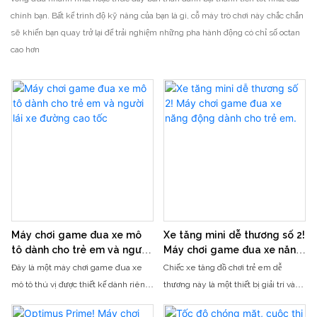
chính bạn. Bất kể trình độ kỹ năng của bạn là gì, cỗ máy trò chơi này chắc chắn
sẽ khiến bạn quay trở lại để trải nghiệm những pha hành động có chỉ số octan
cao hơn
Máy chơi game đua xe mô
Xe tăng mini dễ thương số 2!
tô dành cho trẻ em và người
Máy chơi game đua xe năng
lái xe đường cao tốc
động dành cho trẻ em.
Đây là một máy chơi game đua xe
Chiếc xe tăng đồ chơi trẻ em dễ
mô tô thú vị được thiết kế dành riêng
thương này là một thiết bị giải trí và
cho trẻ em, với chủ đề "Tay đua
đua xe thú vị được thiết kế đặc biệt