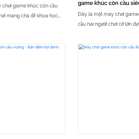
game khúc côn cầu siê
y chơi game khúc côn cầu
Đây là một máy chơi game
chơi mang chủ đề khoa học
cầu hai người chơi cỡ lớn đượ
robot, kết hợp hoàn hảo lối
cho người chơi mọi lứa tuổi,
ôn cầu bàn cổ điển với vẻ
không gian giữa các vì sao 
 nghệ tương lai. Hiệu ứng ánh
hợp hình ảnh khoa học viễn 
ng và trải nghiệm thi đấu
nghiệm cạnh tranh năng độ
o phép người chơi cảm nhận
phép người chơi mô phỏng 
sự hào hứng trong các trận
khúc côn cầu trên băng ng
ng nhanh, biến nó thành công
tính để bàn và trải nghiệm 
n để thu hút khách hàng và
giữa tốc độ và chiến lược. Th
thu tại các khu trò chơi điện
phù hợp với các địa điểm n
i trí trung tâm thương mại và
chơi điện tử, công viên giải t
iải trí dành cho gia đình.
tâm thương mại và khu vui chơ