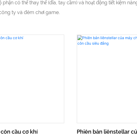
phận có thể thay thế (đĩa, tay cầm) và hoạt động tiết kiệm năng
a công ty và đêm chơi game.
côn cầu cơ khí
Phiên bản liênstellar c