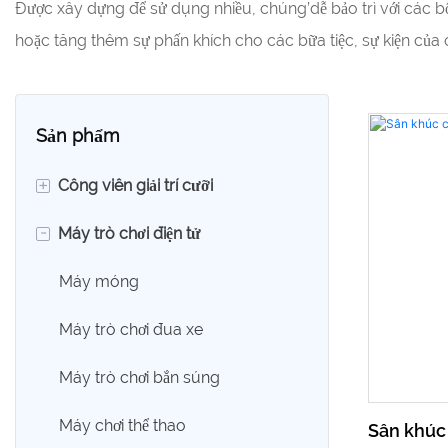
Được xây dựng để sử dụng nhiều, chúng’dễ bảo trì với các bộ 
hoặc tăng thêm sự phấn khích cho các bữa tiệc, sự kiện củ
Sản phẩm
+
Công viên giải trí cưỡi
-
Máy trò chơi điện tử
Xe lăn 360
Xe điện đụng
Máy móng
Xe đua Karting
Máy trò chơi đua xe
Tàu giải trí
Máy trò chơi bắn súng
Thú nhún
Máy chơi thể thao
Sân khúc 