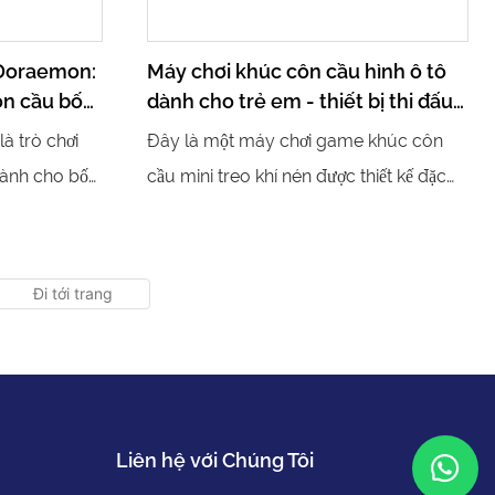
 Đây là một
đám đông và tăng doanh thu cho địa
ách hàng tại
điểm.
 Doraemon:
Máy chơi khúc côn cầu hình ô tô
cho gia đình
ôn cầu bốn
dành cho trẻ em - thiết bị thi đấu
trẻ em.
mini tương tác giữa cha mẹ và con
à trò chơi
Đây là một máy chơi game khúc côn
cái.
dành cho bốn
cầu mini treo khí nén được thiết kế đặc
 biệt cho trẻ
biệt dành cho trẻ nhỏ, dựa trên hình mẫu
ình dễ thương
xe hoạt hình, kết hợp với màu sơn tươi
 tích hợp lối
sáng, sống động và các nhân vật hoạt
ầu trên băng
hình phiên bản Q, mang đến hình ảnh
 chơi cùng
đầy thú vị cho trẻ em. Thân xe được
i đấu với
trang bị hệ thống bơm khí nhỏ để tạo độ
 và chơi các
nhẹ và khả năng trượt như khi chơi khúc
Liên hệ với Chúng Tôi
 thủ trên bàn
côn cầu trên băng. Sản phẩm dễ sử
 bị tương tác
dụng và là một thiết bị tương tác phổ