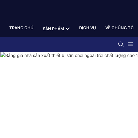
TRANG CHỦ
DỊCH VỤ
VỀ CHÚNG TÔI
SẢN PHẨM