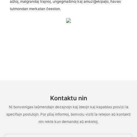
aŭtoj, malgrandaj trajnoj, ungegmaŝinoj kaj amuziĝekipaĵo, havas
tutmondan merkatan ĉeeston.
Kontaktu nin
Ni bonvenigas laŭmendajn dezajnojn kaj ideojn kaj kapablas provizi la
specifajn postulojn. Por pliaj informoj, bonvolu viziti la retejon aŭ kontakti
nin rekte kun demandoj aŭ enketoj.