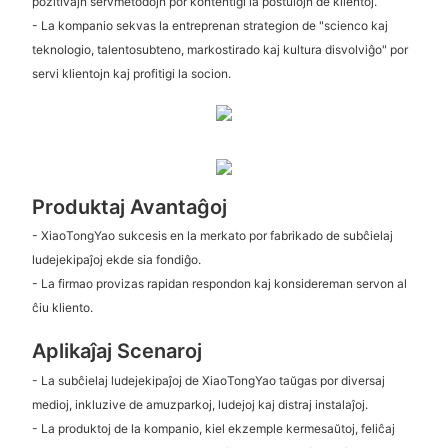
pozitivajn servmetodojn por kontentigi la postulojn de klientoj.
- La kompanio sekvas la entreprenan strategion de "scienco kaj
teknologio, talentosubteno, markostirado kaj kultura disvolviĝo" por
servi klientojn kaj profitigi la socion.
Produktaj Avantaĝoj
- XiaoTongYao sukcesis en la merkato por fabrikado de subĉielaj
ludejekipaĵoj ekde sia fondiĝo.
- La firmao provizas rapidan respondon kaj konsidereman servon al
ĉiu kliento.
Aplikaĵaj Scenaroj
- La subĉielaj ludejekipaĵoj de XiaoTongYao taŭgas por diversaj
medioj, inkluzive de amuzparkoj, ludejoj kaj distraj instalaĵoj.
- La produktoj de la kompanio, kiel ekzemple kermesaŭtoj, feliĉaj