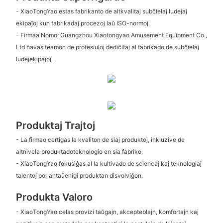
- XiaoTongYao estas fabrikanto de altkvalitaj subĉielaj ludejaj
ekipaĵoj kun fabrikadaj procezoj laŭ ISO-normoj.
- Firmaa Nomo: Guangzhou Xiaotongyao Amusement Equipment Co.,
Ltd havas teamon de profesiuloj dediĉitaj al fabrikado de subĉielaj
ludejekipaĵoj.
Produktaj Trajtoj
- La firmao certigas la kvaliton de siaj produktoj, inkluzive de
altnivela produktadoteknologio en sia fabriko.
- XiaoTongYao fokusiĝas al la kultivado de sciencaj kaj teknologiaj
talentoj por antaŭenigi produktan disvolviĝon.
Produkta Valoro
- XiaoTongYao celas provizi taŭgajn, akcepteblajn, komfortajn kaj