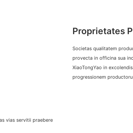
Proprietates P
Societas qualitatem produ
provecta in officina sua inc
XiaoTongYao in excolendis 
progressionem productor
s vias servitii praebere