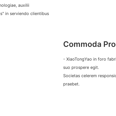
ologiae, auxilii
s" in serviendo clientibus
Commoda Pro
- XiaoTongYao in foro fabr
suo prospere egit.
Societas celerem responsio
praebet.