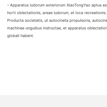
- Apparatus ludorum exteriorum XiaoTongYao aptus est v
horti oblectationis, areae ludorum, et loca recreationis.
Producta societatis, ut autocineta propulsoria, autocine
machinae unguibus instructae, et apparatus oblectation
globali habent.