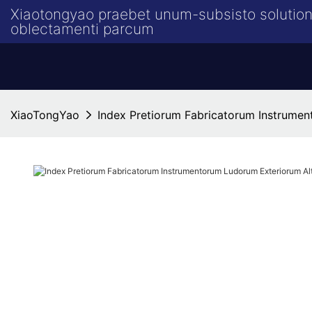
Xiaotongyao praebet unum-subsisto solution
oblectamenti parcum
XiaoTongYao
Index Pretiorum Fabricatorum Instrumen