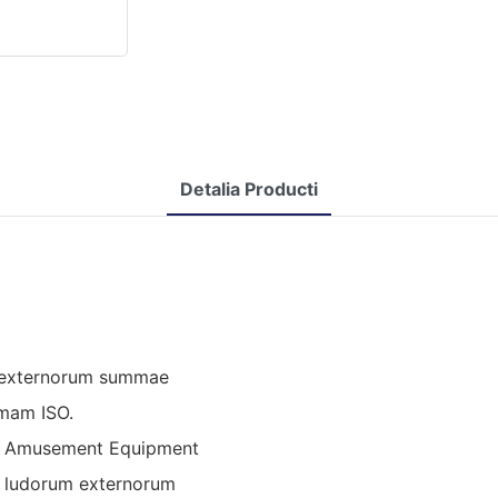
Detalia Producti
m externorum summae
rmam ISO.
o Amusement Equipment
m ludorum externorum