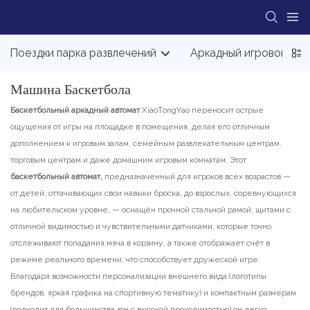
Поездки парка развлечений
Аркадный игровой ав
Машина Баскетбола
Баскетбольный аркадный автомат
XiaoTongYao переносит острые
ощущения от игры на площадке в помещения, делая его отличным
дополнением к игровым залам, семейным развлекательным центрам,
торговым центрам и даже домашним игровым комнатам. Этот
баскетбольный автомат,
предназначенный для игроков всех возрастов —
от детей, оттачивающих свои навыки броска, до взрослых, соревнующихся
на любительском уровне, — оснащён прочной стальной рамой, щитами с
отличной видимостью и чувствительными датчиками, которые точно
отслеживают попадания мяча в корзину, а также отображает счёт в
режиме реального времени, что способствует дружеской игре.
Благодаря возможности персонализации внешнего вида (логотипы
брендов, яркая графика на спортивную тематику) и компактным размерам
(подходит для большинства зон с высокой проходимостью) он легко