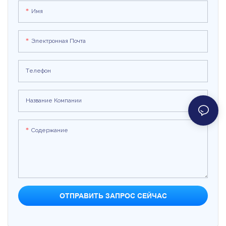
заведения, наши игры обязательно
Имя
развлекут гостей часами подряд
Электронная Почта
Телефон
Название Компании
Содержание
ОТПРАВИТЬ ЗАПРОС СЕЙЧАС