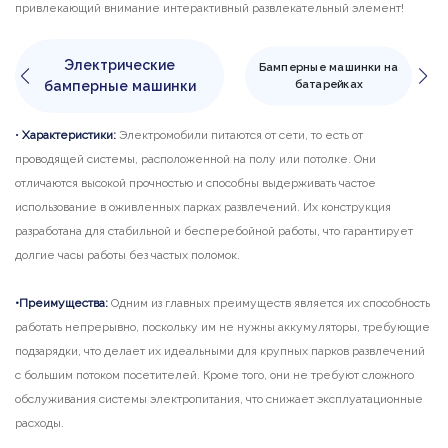
привлекающий внимание интерактивный развлекательный элемент!
Электрические
Бамперные машинки на
батарейках
бамперные машинки
•
Характеристики:
Электромобили питаются от сети, то есть от
•
Х
проводящей системы, расположенной на полу или потолке. Они
бе
отличаются высокой прочностью и способны выдерживать частое
ка
использование в оживленных парках развлечений. Их конструкция
пе
разработана для стабильной и бесперебойной работы, что гарантирует
в 
долгие часы работы без частых поломок.
•П
•Преимущества:
Одним из главных преимуществ является их способность
ги
работать непрерывно, поскольку им не нужны аккумуляторы, требующие
вр
подзарядки, что делает их идеальными для крупных парков развлечений
не
с большим потоком посетителей. Кроме того, они не требуют сложного
ра
обслуживания системы электропитания, что снижает эксплуатационные
ча
расходы.
•Х