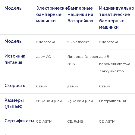
Модель
Электрические
Бамперные
Индивидуально
бамперные
машинки на
тематические
машинки
батарейках
бамперные
машинки
Модель
2 человека
1-2 человека
2 человека
Источник
220V AC
Литиевая батарея
220 В
питания
48 В
переменного тока
/ аккумулятор
Скорость
6 км/ч
5 км/ч
6 км/ч
Размеры
280×180×140см
250×160×130см
Настраиваемый
(Д×Ш×В)
Сертификаты
CE, ASTM
CE, RoHS
CE, ASTM