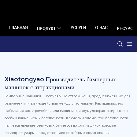
ГЛАВНАЯ
УСЛУГИ
О НАС
ПРОДУКТ
РЕСУРС
Xiaotongyao Производитель бамперных
машинок с аттракционами
Бамперные машинки — популярные аттракционы, предназначенные для
развлечения и взаимодействия между участниками. Как правило, это
небольшие электромобили или машины на аккумуляторах, созданные с
особым вниманием к безопасности. Ключевым элементом безопасности
является наличие резиновых бамперов вокруг машинок, которые
поглощают удары и предотвращают серьёзные столкновения,