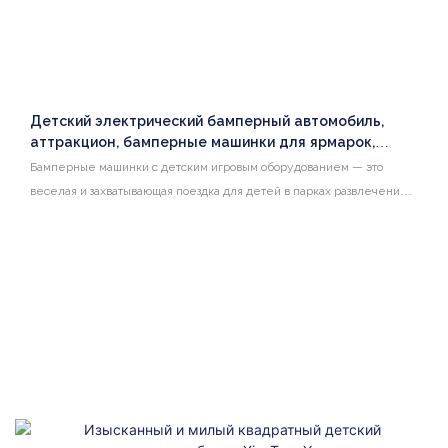
Детский электрический бамперный автомобиль,
аттракцион, бамперные машинки для ярмарок,
продажа
Бамперные машинки с детским игровым оборудованием — это
веселая и захватывающая поездка для детей в парках развлечений
или на крытых игровых площадках. Эти электромобили оснащены
бамперами и могут двигаться во всех направлениях, доставляя
волнующие впечатления юным любителям острых ощущений.