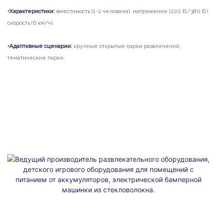
•Характеристики:
вместимость (1-2 человека), напряжение (220 В/380 В),
(2
скорость (6 км/ч).
•А
•Адаптивные сценарии:
крупные открытые парки развлечений,
жи
тематические парки.
ме