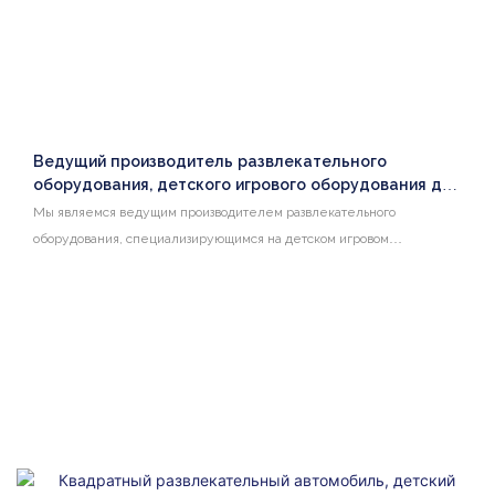
Ведущий производитель развлекательного
оборудования, детского игрового оборудования для
помещений с питанием от аккумуляторов,
Мы являемся ведущим производителем развлекательного
электрической бамперной машинки из
оборудования, специализирующимся на детском игровом
стекловолокна.
оборудовании для помещений с батарейным питанием. Наши
электрические бамперные машинки изготовлены из прочного
стекловолокна, что обеспечивает безопасные и захватывающие
впечатления для детей всех возрастов.