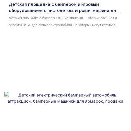
Детская площадка с бампером и игровым
оборудованием с пистолетом, игровая машина для
двух человек, электромобиль для торгового центра
Детская площадка с бамперными машинками — это оживленная и
веселая зона, где есть электромобили, на которых могут кататься
дети, и игровая машинка для двух человек для интерактивного
развлечения. Кроме того, на площади предлагается уникальное
оборудование для игр с оружием для творческих игр, что делает ее
обязательной достопримечательностью торгового центра.