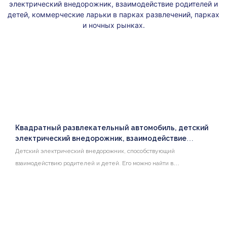
Квадратный развлекательный автомобиль, детский
электрический внедорожник, взаимодействие
родителей и детей, коммерческие ларьки в парках
Детский электрический внедорожник, способствующий
развлечений, парках и ночных рынках.
взаимодействию родителей и детей. Его можно найти в
коммерческих ларьках в парках развлечений, парках и ночных
рынках, что доставляет удовольствие и радость детям и семьям.