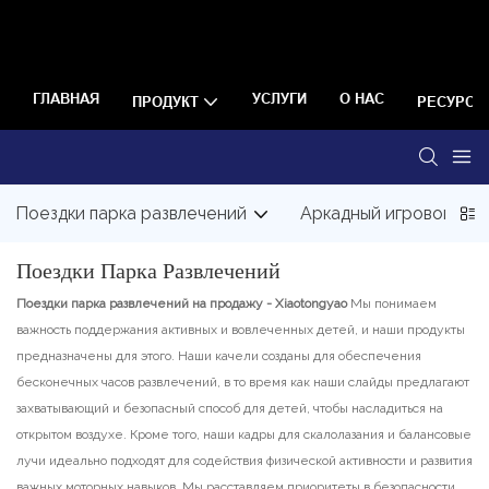
ГЛАВНАЯ
УСЛУГИ
О НАС
ПРОДУКТ
РЕСУРС
Поездки парка развлечений
Аркадный игровой ав
Поездки Парка Развлечений
Поездки парка развлечений
на продажу - Xiaotongyao
Мы понимаем
важность поддержания активных и вовлеченных детей, и наши продукты
предназначены для этого. Наши качели созданы для обеспечения
бесконечных часов развлечений, в то время как наши слайды предлагают
захватывающий и безопасный способ для детей, чтобы насладиться на
открытом воздухе. Кроме того, наши кадры для скалолазания и балансовые
лучи идеально подходят для содействия физической активности и развития
важных моторных навыков. Мы расставляем приоритеты в безопасности