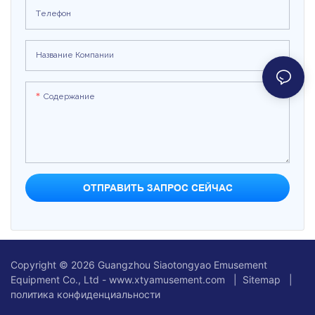
что делает игру еще интереснее.
Телефон
Безопасность: Благодаря
устойчивой конструкции корпуса и
Название Компании
безопасным материалам, скорость
движения подходит для детей,
Содержание
обеспечивая их безопасность во
время игры и успокаивая
родителей. Это
высококачественное детское
игровое оборудование, которое
поможет детям весело провести
ОТПРАВИТЬ ЗАПРОС СЕЙЧАС
время.
Copyright © 2026 Guangzhou Siaotongyao Emusement
Equipment Co., Ltd - www.xtyamusement.com |
Sitemap
|
политика конфиденциальности