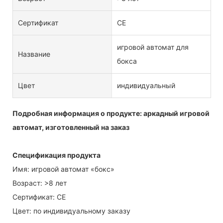
Сертификат
CE
игровой автомат для
Название
бокса
Цвет
индивидуальный
Подробная информация о продукте: аркадный игровой
автомат, изготовленный на заказ
Спецификация продукта
Имя: игровой автомат «бокс»
Возраст: >8 лет
Сертификат: CE
Цвет: по индивидуальному заказу