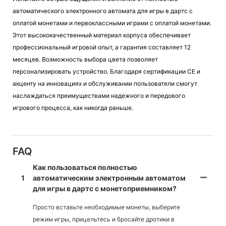
автоматического электронного автомата для игры в дартс с
оплатой монетами и первоклассными играми с оплатой монетами.
Этот высококачественный материал корпуса обеспечивает
профессиональный игровой опыт, а гарантия составляет 12
месяцев. Возможность выбора цвета позволяет
персонализировать устройство. Благодаря сертификации CE и
акценту на инновациях и обслуживании пользователи смогут
наслаждаться преимуществами надежного и передового
игрового процесса, как никогда раньше.
FAQ
Как пользоваться полностью
1
автоматическим электронным автоматом
для игры в дартс с монетоприемником?
Просто вставьте необходимые монеты, выберите
режим игры, прицельтесь и бросайте дротики в