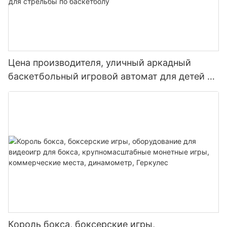
Цена производителя, уличный аркадный
баскетбольный игровой автомат для детей и
взрослых, монетный шкаф для стрельбы по
баскетболу
Король бокса, боксерские игры,