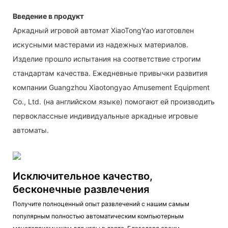
Введение в продукт
Аркадный игровой автомат XiaoTongYao изготовлен
искусными мастерами из надежных материалов.
Изделие прошло испытания на соответствие строгим
стандартам качества. Ежедневные привычки развития
компании Guangzhou Xiaotongyao Amusement Equipment
Co., Ltd. (на английском языке) помогают ей производить
первоклассные индивидуальные аркадные игровые
автоматы.
Исключительное качество,
бесконечные развлечения
Получите полноценный опыт развлечений с нашим самым
популярным полностью автоматическим компьютерным