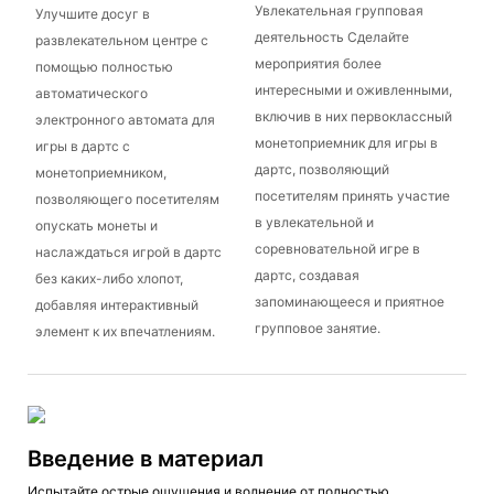
Увлекательная групповая
Улучшите досуг в
деятельность Сделайте
развлекательном центре с
мероприятия более
помощью полностью
интересными и оживленными,
автоматического
включив в них первоклассный
электронного автомата для
монетоприемник для игры в
игры в дартс с
дартс, позволяющий
монетоприемником,
посетителям принять участие
позволяющего посетителям
в увлекательной и
опускать монеты и
соревновательной игре в
наслаждаться игрой в дартс
дартс, создавая
без каких-либо хлопот,
запоминающееся и приятное
добавляя интерактивный
групповое занятие.
элемент к их впечатлениям.
Введение в материал
Испытайте острые ощущения и волнение от полностью