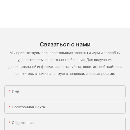
Связаться с нами
Мы приветствуем пользовательские проекты и идеи и способны
удовлетворить конкретные требования. Для получения
дополнительной информации, пожалуйста, посетите веб-сайт или
свяжитесь с нами напрямую с вопросами или запросами.
Имя
Электронная Почта
Содержание