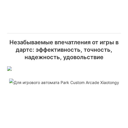
Незабываемые впечатления от игры в
дартс: эффективность, точность,
надежность, удовольствие