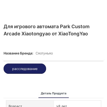
Для игрового автомата Park Custom
Arcade Xiaotongyao от XiaoTongYao
Название Бренда:
Сяотунъяо
расследование
Деталь Продукта
Возраст
>8 лет