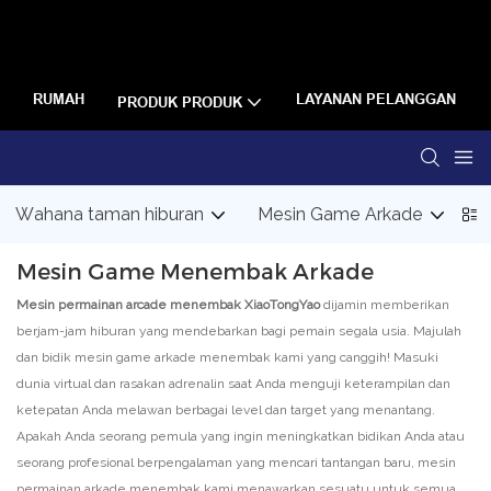
RUMAH
LAYANAN PELANGGAN
PRODUK PRODUK
Wahana taman hiburan
Mesin Game Arkade
M
Mesin Game Menembak Arkade
Mesin permainan arcade menembak XiaoTongYao
dijamin memberikan
berjam-jam hiburan yang mendebarkan bagi pemain segala usia. Majulah
dan bidik mesin game arkade menembak kami yang canggih! Masuki
dunia virtual dan rasakan adrenalin saat Anda menguji keterampilan dan
ketepatan Anda melawan berbagai level dan target yang menantang.
Apakah Anda seorang pemula yang ingin meningkatkan bidikan Anda atau
seorang profesional berpengalaman yang mencari tantangan baru, mesin
permainan arkade menembak kami menawarkan sesuatu untuk semua