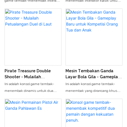
game tembak-menembak interaktif
menembak interaktif klasik untuk
untuk dua pemain yang dirancang
dua pemain, bertema seputar IP
khusus untuk arcade video game
populer "Alien", yang menghadirkan
dan taman hiburan orang tua-anak.
kembali suasana medan perang
Konsol ini menampilkan tema
fiksi ilmiah yang menegangkan dan
monster hutan fantasi, layar besar
seru. Pengoperasian dua senjata +
definisi tinggi, dan perangkat
tampilan layar besar yang imersif,
tembak-menembak dinamis,
memungkinkan pemain untuk
mendukung dua pemain untuk
berubah menjadi prajurit
bertarung online secara bersamaan.
antarbintang dan bekerja sama
Gameplay-nya sederhana dan seru,
melawan pasukan alien di tengah
Pirate Treasure Double
Mesin Tembakan Ganda
cocok untuk kolaborasi orang tua-
baku tembak. Ini adalah alat yang
Shooter - Mulailah
Layar Bola Gila - Gameplay
anak dalam menyelesaikan level,
ampuh untuk menghasilkan
Petualangan Duel di Laut
Baru untuk Kompetisi Orang
Ini adalah konsol game tembak-
Ini adalah konsol game tembak-
Tua dan Anak
dan juga dapat memenuhi
pendapatan di arcade video game,
menembak dinamis untuk dua
menembak yang dirancang khusus
kebutuhan kompetitif dan hiburan
ruang permainan, dan area hiburan
pemain dengan tema utama
untuk interaksi dua pemain,
anak muda. Ini adalah perangkat
di pusat perbelanjaan.
perburuan harta karun bajak laut,
dengan tema inti "Crazy Ball",
populer untuk menarik pengunjung
yang secara sempurna
dipadukan dengan IP monster lucu
dan meningkatkan pendapatan.
mengintegrasikan petualangan
berwarna cerah dan gameplay
berlayar dan tantangan menembak.
tembak-menembak yang imersif,