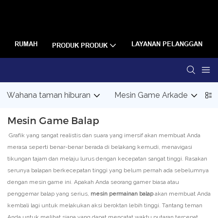
RUMAH
LAYANAN PELANGGAN
PRODUK PRODUK
Wahana taman hiburan
Mesin Game Arkade
M
Mesin Game Balap
Grafik yang sangat realistis dan suara yang imersif akan membuat Anda
merasa seperti benar-benar berada di belakang kemudi, menavigasi
tikungan tajam dan melaju lurus dengan kecepatan sangat tinggi. Rasakan
serunya balapan berkecepatan tinggi yang belum pernah ada sebelumnya
dengan mesin game ini. Apakah Anda seorang gamer biasa atau
penggemar balap yang serius,
mesin permainan balap
akan membuat Anda
kembali lagi untuk melakukan aksi beroktan lebih tinggi. Tantang teman
Anda untuk melihat siapa yang dapat mencatat waktu putaran tercepat