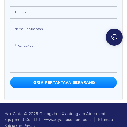
Telepon
Nama Perusahaan
Kandungan
KIRIM PERTANYAAN SEKARANG
Hak Cipta © 2025 Guangzhou Xiaotongyao Aturement
Equipment Co., Ltd - www.xtyamusement.com |
Sitemap
|
Kebijakan Privasi