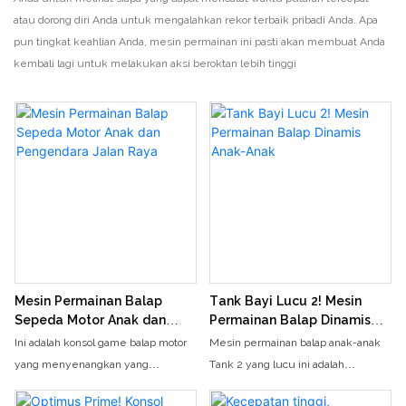
atau dorong diri Anda untuk mengalahkan rekor terbaik pribadi Anda. Apa
pun tingkat keahlian Anda, mesin permainan ini pasti akan membuat Anda
kembali lagi untuk melakukan aksi beroktan lebih tinggi
Mesin Permainan Balap
Tank Bayi Lucu 2! Mesin
Sepeda Motor Anak dan
Permainan Balap Dinamis
Pengendara Jalan Raya
Anak-Anak
Ini adalah konsol game balap motor
Mesin permainan balap anak-anak
yang menyenangkan yang
Tank 2 yang lucu ini adalah
dirancang khusus untuk anak-anak,
peralatan balap dan hiburan yang