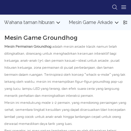
Wahana taman hiburan
Mesin Game Arkade
M
Mesin Game Groundhog
Mesin Permainan Groundhog
adalah mesin arcade klasik namun telah
ditingkatkan, dirancang untuk menghadirkan keseruan interaktif bagi
keluarga, anak-anak (3+), dan pemain kasual—ideal untuk arcade, pusat
hiburan keluarga, zona permainan di pusat perbelanjaan, dan taman
bermain dalam ruangan. Terinspirasi oleh konsep "whack-a-mole" yang tak
lekang oleh waktu, mesin ini menampilkan figur-figur groundhog pop-up
yang lucu, lampu LED yang terang, dan efek suara ceria yang langsung
menarik perhatian dan meningkatkan interaksi pemain.
Mesin ini mendukung mode 1-2 pemain, yang mendorong persaingan yang
sehat, sementara tingkat kesulitan yang dapat disesuaikan (dari kecepatan
lambat yang cocok untuk anak-anak hingga tantangan cepat untuk orang
dewasa) memastikan daya tarik yang luas.
Bagi operator, ini merupakan tambahan yang mudah dikerjakan tetapi