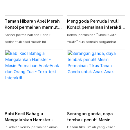
melatih koordinasi mata dan tangan
ilmiah. Seluruh mesin mengadopsi
serta kecepatan reaksi melalui
bentuk bulat dan aman dengan
interaksi yang menyenangkan. Ini
pencahayaan lembut dan efek
Taman Hiburan Apel Merah!
Menggoda Pemuda Imut!
adalah perangkat atraksi populer
suara, dikombinasikan dengan
Konsol permainan marmut
Konsol permainan interaktif
untuk taman bermain orang tua-
desain palu lembut berwarna-warni,
untuk anak-anak
marmut untuk dua orang
Konsol permainan anak-anak
Konsol permainan "Knock Cute
anak, area anak-anak di pusat
memungkinkan anak-anak untuk
berbentuk apel merah ini
Youth" dua pemain bergambar
perbelanjaan, dan arena permainan
melatih kemampuan koordinasi
menampilkan bentuk apel yang
marmut ini adalah perangkat
video, dengan hambatan masuk
mata dan tangan mereka dalam
bulat dan lucu sebagai inti
hiburan interaktif teka-teki yang
yang rendah sehingga anak-anak
ritme ketukan yang ceria. Ini adalah
desainnya, dipadukan dengan
dirancang khusus untuk anak-anak
dari segala usia dapat dengan
peralatan bermain anak-anak yang
ekspresi kartun yang
kecil dan keluarga dengan anak-
mudah menikmatinya.
populer dan menarik perhatian di
menggemaskan serta efek
anak. Bodinya mengadopsi gambar
pusat perbelanjaan, taman hiburan,
pencahayaan dan suara yang
IP kartun versi Q dan desain strip
dan pusat orang tua-anak.
lembut, yang dirancang khusus
lampu neon warna-warni, dipadukan
untuk anak-anak dan remaja.
dengan tata letak konsol ganda,
Peralatan ini mengadopsi tata letak
mendukung dua pemain untuk
pertempuran palu ganda, dan anak-
secara bersamaan mengetuk
Babi Kecil Bahagia
Serangan ganda, daya
anak dapat memegang palu kecil
marmut dan bersaing untuk
Mengalahkan Hamster -
tembak penuh! Mesin
berbahan karet lembut untuk
mendapatkan skor, melatih
Mesin Permainan Anak-Anak
Permainan Tikus Tanah
Ini adalah konsol permainan anak-
Desain fiksi ilmiah yang keren,