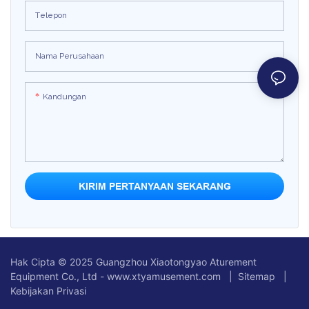
ditempatkan di berbagai adegan
Telepon
hiburan. Gameplay inti: Tingkatkan
mekanisme groundhog klasik, di
Nama Perusahaan
mana "groundhog" muncul secara
acak dan pemain mencetak poin
dengan memukul menggunakan
Kandungan
palu eksklu
KIRIM PERTANYAAN SEKARANG
Hak Cipta © 2025 Guangzhou Xiaotongyao Aturement
Equipment Co., Ltd - www.xtyamusement.com |
Sitemap
|
Kebijakan Privasi