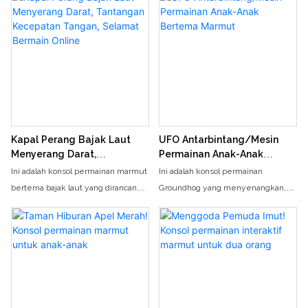
tampilan taman hiburan kartun
dengan kereta kartun sebagai
Pengenalan Produk
berwarna cerah. Pemain
desain inti dan tampilan dua warna
memegang palu pelangi dan
ungu/merah cerah, penuh dengan
dengan cepat memukul marmut
kelucuan dan kesenangan. Dengan
yang muncul, melatih koordinasi
memukul target menggunakan
mata dan tangan melalui umpan
palu dan menyelesaikan tantangan
balik suara dan cahaya yang cepat.
level, anak-anak dapat melatih
Ini adalah perangkat hiburan populer
koordinasi mata dan tangan serta
untuk taman bermain anak-anak,
kecepatan reaksi mereka melalui
Kapal Perang Bajak Laut
UFO Antarbintang/Mesin
halaman mal, dan arena permainan
interaksi yang menyenangkan. Ini
Menyerang Darat,
Permainan Anak-Anak
video, dan sangat disukai oleh anak-
adalah perangkat hiburan populer
Tantangan Kecepatan
Bertema Marmut
Ini adalah konsol permainan marmut
Ini adalah konsol permainan
Tangan, Selamat Bermain
anak dan wisatawan keluarga.
untuk taman bermain anak-anak,
bertema bajak laut yang dirancang
Groundhog yang menyenangkan,
Online
halaman mal, dan pusat permainan
khusus untuk anak-anak,
dirancang khusus untuk anak-anak
video.
menampilkan kapal bajak laut
kecil, dengan tema utama "piring
kartun sebagai desain eksteriornya
terbang antarbintang", yang secara
dan inti permainan "marmut" klasik.
cerdas mengintegrasikan alien lucu
Anak-anak mengumpulkan skor
dengan elemen luar angkasa untuk
dengan mengetuk target marmut
menciptakan adegan hiburan
yang muncul secara acak, dan
interaktif yang penuh dengan fiksi