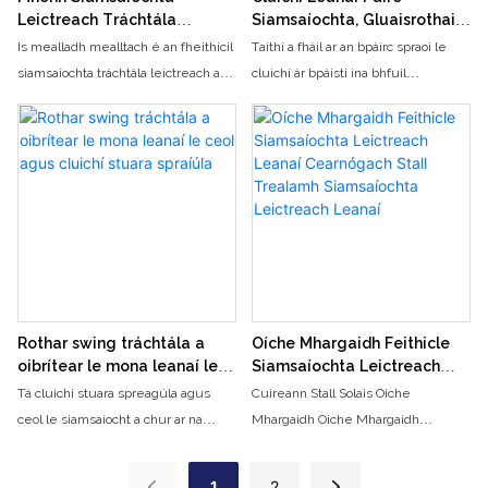
chun a samhlaíocht a fhostú agus
Leictreach Tráchtála
Siamsaíochta, Gluaisrothair
súgradh gníomhach a chur chun
Feithicil Meaisín Meaisín
Leictreacha, Soilsiú, Rothair
Is mealladh mealltach é an fheithicil
Taithí a fháil ar an bpáirc spraoi le
Boilgeog Leanaí
Ceoil, Rothair Siamsaíochta
cinn
siamsaíochta tráchtála leictreach a
cluichí ár bpáistí ina bhfuil
oibrítear le Meaisín Boilgeog Leanaí
gluaisrothair leictreacha, éifeachtaí
a Dearadh chun Marcaigh Óga a
soilsithe, agus rothair cheoil. Is
bhfuil taithí acu ar thaithí déanta
bealach spraíúil spreagúil iad ár
mboilgeog. Comhcheanglaíonn an
rothair siamsaíochta do na páistí
fheithicil bhríomhar, tarraingteach
chun taitneamh a bhaint as spleodar
seo spraoi agus spleodar, rud a
agus eachtra na páirce
ligeann do leanaí taitneamh a bhaint
as turas aoibhinn agus iad
timpeallaithe ag taispeántas gruama
de bhoilgeoga ildaite
Rothar swing tráchtála a
Oíche Mhargaidh Feithicle
oibrítear le mona leanaí le
Siamsaíochta Leictreach
ceol agus cluichí stuara
Leanaí Cearnógach Stall
Tá cluichí stuara spreagúla agus
Cuireann Stall Solais Oíche
spraíúla
Trealamh Siamsaíochta
ceol le siamsaíocht a chur ar na
Mhargaidh Oíche Mhargaidh
Leictreach Leanaí
páistí ar an rothar luascadáin bonn-
Feithicle Siamsaíochta Leictreach
oibrithe seo. Leis an dearadh
Leanaí eispéireas spraíúil agus
1
2