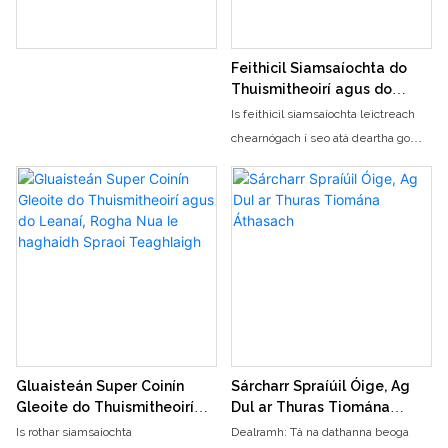
Feithicil Siamsaíochta do
Thuismitheoirí agus do
Leanaí
Is feithicil siamsaíochta leictreach
chearnógach í seo atá deartha go
speisialta do theaghlaigh
tuismitheora agus linbh, le cartúin
chlasaiceacha mar chroílár an
dearaidh, péireáilte le dathanna
codarsnachta buí agus bán geala
agus cruthanna cluasa cait gleoite,
ag gabháil aird leanaí agus
tuismitheoirí láithreach. Glacann an
fheithicil struchtúr ceithre roth
sábháilte agus cobhsaí, atá feistithe
Gluaisteán Super Coinín
Sárcharr Spraíúil Óige, Ag
le soilsiú bog agus éifeachtaí
Gleoite do Thuismitheoirí
Dul ar Thuras Tiomána
fuaime spraíúla, rud a ligeann do
agus do Leanaí, Rogha Nua
Áthasach
Is rothar siamsaíochta
Dealramh: Tá na dathanna beoga