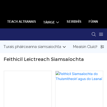
TEACH ALTRANAIS
SEIRBHÍS
FÚINN
TÁIRGE
Turais pháirceanna siamsaíochta
Meaisín Cluiche Ar
Feithicil Leictreach Siamsaíochta