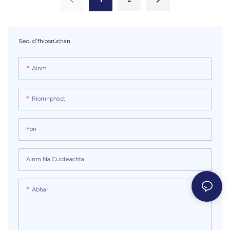
spraoiúil agus idirghníomhach, tá an
spreagúil do leanaí ar an margadh
rothar luascadh tráchtála seo
oíche. Soláthraíonn an trealamh
riachtanach d'aon ionad siamsaíochta
siamsa leictreach seo bealach
Seol d'fhiosrúchán
teaghlaigh nó clós súgartha
sábháilte agus siamsúil do na páistí
taitneamh a bhaint as an atmaisféar
bríomhar le soilse agus
Ainm
gníomhaíochtaí ildaite
Ríomhphost
Fón
Ainm Na Cuideachta
Ábhar