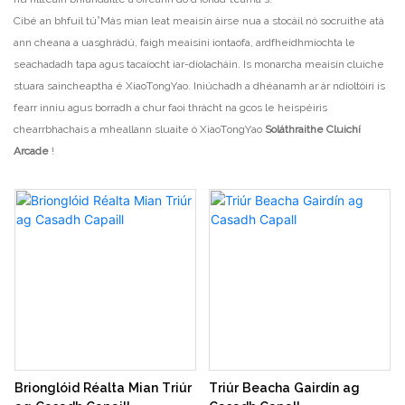
Cibé an bhfuil tú’Más mian leat meaisín áirse nua a stocáil nó socruithe atá
ann cheana a uasghrádú, faigh meaisíní iontaofa, ardfheidhmíochta le
seachadadh tapa agus tacaíocht iar-díolacháin. Is monarcha meaisín cluiche
stuara saincheaptha é XiaoTongYao. Iniúchadh a dhéanamh ar ár ndíoltóirí is
fearr inniu agus borradh a chur faoi thrácht na gcos le heispéiris
chearrbhachais a mheallann sluaite ó XiaoTongYao
Soláthraithe Cluichí
Arcade
!
Brionglóid Réalta Mian Triúr
Triúr Beacha Gairdín ag