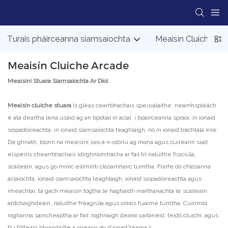
Turais pháirceanna siamsaíochta
Meaisín Cluiche Ar
Meaisín Cluiche Arcade
Meaisíní Stuara Siamsaíochta Ar Díol
Meaisín cluiche stuara
Is gléas cearrbhachais speisialaithe, neamhspleách
é atá deartha lena úsáid ag an bpobal in aclaí, i bpáirceanna spraoi, in ionaid
siopadóireachta, in ionaid siamsaíochta teaghlaigh, nó in ionaid tráchtála eile.
De ghnáth, bíonn na meaisíní seo á n-oibriú ag mona agus cuireann siad
eispéiris chearrbhachais idirghníomhacha ar fáil trí rialuithe fisiciúla,
scáileáin, agus go minic eilimintí closamhairc tumtha. Foirfe do chlósanna
aclaíochta, ionaid siamsaíochta teaghlaigh, ionaid siopadóireachta agus
imeachtaí, tá gach meaisín tógtha le haghaidh marthanachta le scáileáin
ardchaighdeáin, rialuithe freagrúla agus córais fuaime tumtha. Cuirimid
roghanna saincheaptha ar fáil: roghnaigh dearaí caibinéid, teidil cluichí, agus
fiú fillteáin bhrandáilte a oireann do d'ionad’téama s.