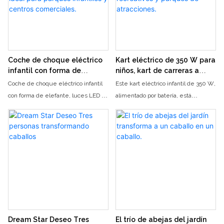
Coche de choque eléctrico
Kart eléctrico de 350 W para
infantil con forma de
niños, kart de carreras a
elefante, funciona con
batería para centros
Coche de choque eléctrico infantil
Este kart eléctrico infantil de 350 W,
batería, tiene dos asientos y
comerciales, salones
con forma de elefante, luces LED y
alimentado por batería, está
luces LED, ideal para
recreativos y parques de
música, muy atractivo para los niños.
especialmente diseñado para
parques infantiles y centros
atracciones.
Coche de atracciones a batería, fácil
parques de atracciones
comerciales.
de usar e ideal para centros
comerciales. Ofrece gran potencia,
comerciales, parques, zonas de
un rendimiento de conducción
juegos y salones recreativos. Diseño
estable y una estructura segura.
de doble asiento para padres e hijos,
Equipado con un motor de alta
que fomenta la interacción familiar y
eficiencia de 350 W y una batería
mejora la experiencia del cliente.
recargable de larga duración,
Borde de parachoques suave
proporciona una velocidad constante
anticolisión con estructura de
y una gran autonomía, ofreciendo a
Dream Star Deseo Tres
El trío de abejas del jardín