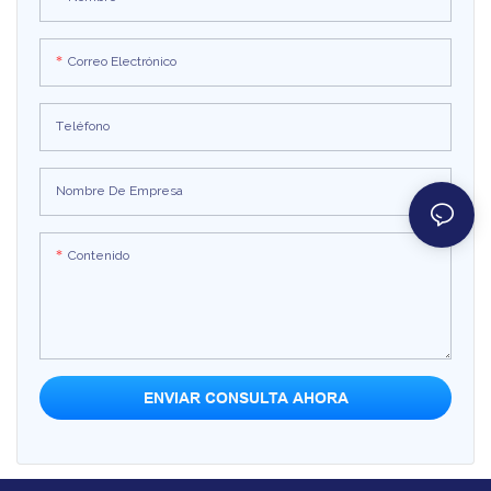
Los tres asientos independientes
tres asientos independientes
permiten que padres e hijos
permiten que padres e hijos viajen
Correo Electrónico
disfruten del paseo juntos o
juntos o jueguen con amigos,
jueguen con amigos, con un
ofreciendo un paseo tranquilo y
funcionamiento suave y relajado.
placentero. Puede convertirse en
Teléfono
Puede convertirse en un atractivo
un atractivo punto de entrada para
punto de control para parques
parques infantiles y centros
Nombre De Empresa
infantiles y patios de centros
comerciales, además de contribuir a
comerciales, aumentando así los
aumentar los ingresos del lugar.
Contenido
ingresos del lugar.
ENVIAR CONSULTA AHORA