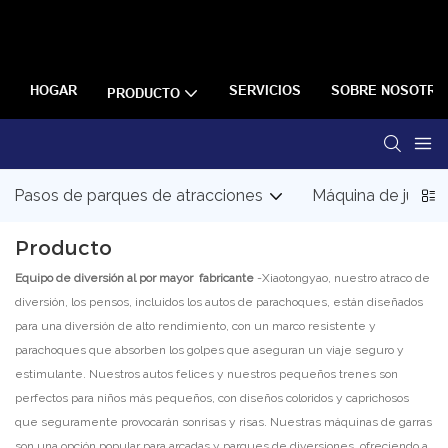
HOGAR
SERVICIOS
SOBRE NOSOTRO
PRODUCTO
Pasos de parques de atracciones
Máquina de juego
Producto
Equipo de diversión al por mayor
fabricante
-Xiaotongyao, nuestro atraco de
diversión, los pensos, incluidos los autos de parachoques, están diseñados
para una diversión de alto rendimiento, con un marco resistente y
parachoques que absorben los golpes que aseguran un viaje seguro y
estimulante. Nuestros autos felices y nuestros pequeños trenes son
perfectos para niños más pequeños, con diseños coloridos y caprichosos
que seguramente provocarán sonrisas y risas. Nuestras máquinas de garras
son una opción popular para arcadas y parques de diversiones, ofreciendo a