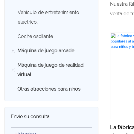
trenes si
Nuestra fáb
comercia
Vehículo de entretenimiento
venta de tr
eléctrico.
para niños 
centros co
Coche oscilante
nuestra ve
+
Máquina de juego arcade
opciones a
para tu pa
Máquina de juego de realidad
Máquina de garra
+
de entrete
virtual
Máquina de juego de carreras
Otras atracciones para niños
Silla de huevo VR
Máquina de juego de arcade de
tiro
Simulador 9D VR
Envíe su consulta
Máquina de juego deportiva
La fábri
Máquina de juegos swing