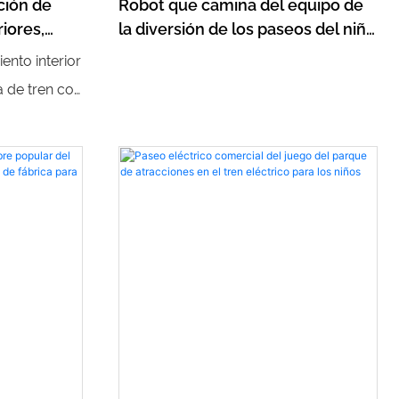
ción de
Robot que camina del equipo de
riores,
la diversión de los paseos del niño
il
de la batería eléctrica del patio al
ento interior
a de tren
aire libre
ía de tren con
éctrica para
riencia
 los niños.
ermite a los
ren,
e emocionante
ajeros