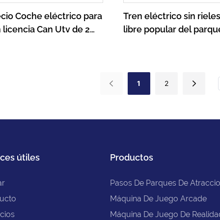
cio Coche eléctrico para
Tren eléctrico sin rieles
 licencia Can Utv de 2
libre popular del parqu
oche con batería para
atracciones de la orfer
fábrica para los niños c
juegos del arma-
1722995724134211
1
2
ces útiles
Productos
ar
Pasos De Parques De Atracci
ucto
Máquina De Juego Arcade
cios
Máquina De Juego De Realidad