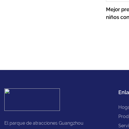
Mejor pre
niños con
plazas, c
niños,
Enla
Hog
Prod
El parque de atracciones Guangzhou
Servi