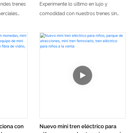
 trenes sin
minitrenes para montar, trenes de
andes trenes
Experimente lo último en lujo y
s para
entretenimiento eléctricos sin
merciales
comodidad con nuestros trenes sin
rieles
e a los niños
rieles propulsados ​​por baterías. Estos
al eléctrico.
minitrenes elegantes y ecológicos
forma
brindan un viaje emocionante y
ra que los
ecológico para los visitantes del
 de
parque de diversiones de todas las
merciales.
edades.
nciona con
Nuevo mini tren eléctrico para