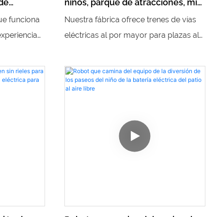
de
niños, parque de atracciones, mini
, equipo de
tren ferroviario, tren eléctrico
que funciona
Nuestra fábrica ofrece trenes de vías
 parque
para niños a la venta
xperiencia
eléctricas al por mayor para plazas al
io, parque
 los niños en
aire libre, perfectos para brindar
nes. Con
diversión y entretenimiento a los niños.
 trenes y
Con múltiples trenes disponibles y una
ior de fibra
variedad de equipos de juegos
de
infantiles, podemos brindar una
 horas de
solución completa para crear un área
 de todas las
de juego emocionante y atractiva para
los niños.