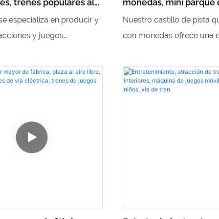
es, trenes populares al
monedas, mini parque 
 sin rieles, juegos de
atracciones para niños
se especializa en producir y
Nuestro castillo de pista 
a niños y trenes
mini parque de trenes,
acciones y juegos
con monedas ofrece una e
s.
interior de fibra de vidr
 para parques de
divertida e interactiva para
de atracciones interior
s, incluidos los populares
un miniparque de diversio
ieles al aire libre, juegos de
equipos de mini parque de
 niños y trenes eléctricos.
atracciones de parque inter
ariedad de productos
de vidrio, nuestro parque 
 y emocionantes, brindan
atracciones interior ofrece
iento para personas de
entretenimiento para niños
edades.
edades.