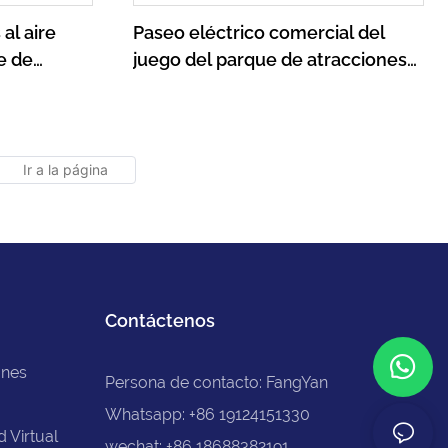
 al aire
Paseo eléctrico comercial del
e de
juego del parque de atracciones
ta de
en el tren eléctrico para los niños
on los
Contáctenos
ones
Persona de contacto: FangYan
Whatsapp: +86 19124151330
 Virtual
wechat: +86 18688382191