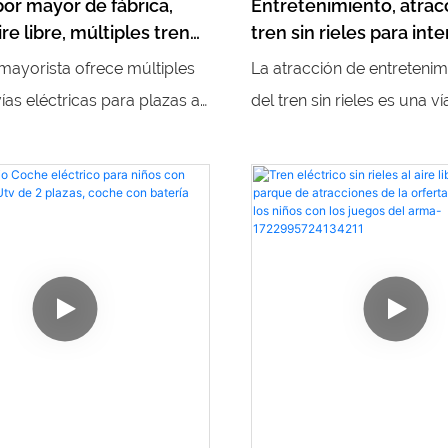
por mayor de fábrica,
Entretenimiento, atrac
ire libre, múltiples trenes
tren sin rieles para inte
éctrica, trenes de juegos
máquina de juegos móv
 mayorista ofrece múltiples
La atracción de entretenimi
eléctrica para niños, ví
ías eléctricas para plazas al
del tren sin rieles es una v
 perfectos para crear una
máquina de juego móvil el
 única y divertida para los
niños que ofrece una expe
. Además, proporcionan
inmersiva e interactiva para
 equipos de juegos
Con su diseño sin rieles, p
, lo que agrega emoción y
niños dirigir y controlar el t
 cualquier área de juegos al
convirtiéndolo en un viaj
y entretenido para los pas
jóvenes.