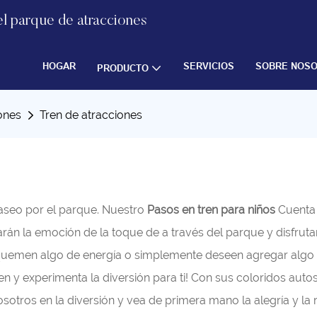
el parque de atracciones
HOGAR
SERVICIOS
SOBRE NOS
PRODUCTO
ones
Tren de atracciones
aseo por el parque. Nuestro
Pasos en tren para niños
Cuenta 
arán la emoción de la toque de a través del parque y disfrut
quemen algo de energía o simplemente deseen agregar algo de
Ven y experimenta la diversión para ti! Con sus coloridos au
sotros en la diversión y vea de primera mano la alegría y la 