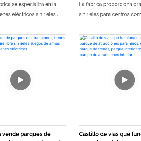
n rieles para centros
niños viajan en grandes
rica se especializa en la
La fábrica proporciona gr
les
rieles, trenes eléctrico
enes eléctricos sin rieles
sin rieles para centros co
centros comerciales
y trenes sin rieles para
comerciales, lo que permit
merciales. Benefíciate de
viajar por el centro comerci
nta directa para encontrar
Estos trenes brindan una 
sequibles y de alta calidad
divertida y conveniente pa
rque de atracciones o lugar
niños exploren y disfruten
nimiento
experiencias en centros co
ca vende parques de
Castillo de vías que fu