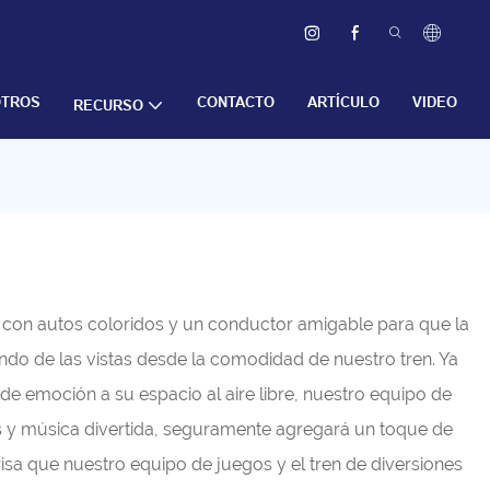
OTROS
CONTACTO
ARTÍCULO
VIDEO
RECURSO
con autos coloridos y un conductor amigable para que la
ando de las vistas desde la comodidad de nuestro tren. Ya
 emoción a su espacio al aire libre, nuestro equipo de
tos y música divertida, seguramente agregará un toque de
risa que nuestro equipo de juegos y el tren de diversiones