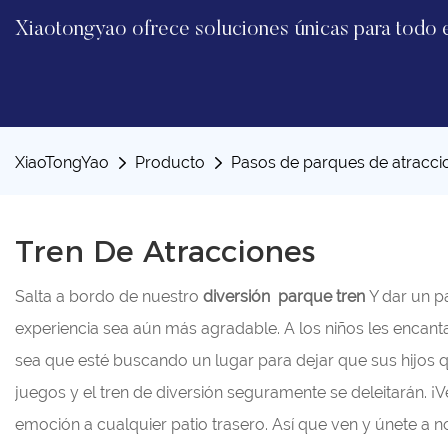
Xiaotongyao ofrece soluciones únicas para todo 
XiaoTongYao
Producto
Pasos de parques de atracci
Tren De Atracciones
Salta a bordo de nuestro
diversión
parque
tren
Y dar un p
experiencia sea aún más agradable. A los niños les encant
sea que esté buscando un lugar para dejar que sus hijos 
juegos y el tren de diversión seguramente se deleitarán. ¡
emoción a cualquier patio trasero. Así que ven y únete a no