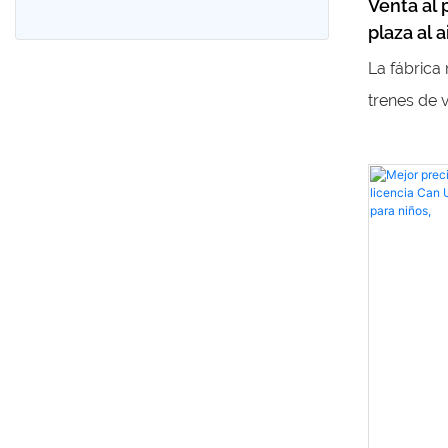
Venta al 
tiovivo
plaza al a
Sala de juegos de video
de vía el
La fábrica
infantiles
trenes de v
aire libre,
experiencia
visitantes
trenes con
infantiles
aventura a
aire libre.