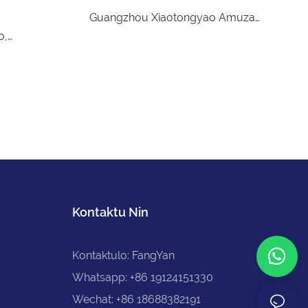
Guangzhou Xiaotongyao Amuza
o,
Ekipaĵo Co., Ltd. estas entrepreno
opulara
dediĉita al la esplorado kaj evoluo,
r publikaj
produktado kaj vendo de infanamuzaj
eskuloj,
ekipaĵoj. Kiel kreintoj de ĝojo, ni
enfinajn
kompromitas provizi sekuran, fidindan
jn. Ĝiaj
kaj amuzan plenplenan ludejon por
rakterizaĵoj
infanoj tra la mondo, farante ĉiun
istraj
infanaĝon plena de ridado kaj ĝojo.
Kontaktu Nin
Kontaktulo: FangYan
Whatsapp: +86 19124151330
Wechat: +86 18688382191