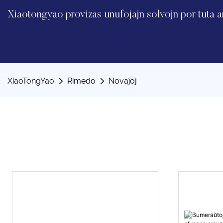
Xiaotongyao provizas unufojajn solvojn por tuta
XiaoTongYao
Rimedo
Novaĵoj