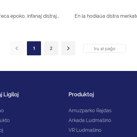
teno
ereca epoko, infanaj distraj
En la hodiaŭa distra merkat
rtas terurajn ŝanĝojn. De
bufroaŭtoj rapide fariĝas p
uzparkoj ĝis virtuala
elekto por starigi budojn su
toj, infanludaj projektoj
placoj. Ĉu infanoj aŭ plenkr
1
2
pli diversaj kaj novigaj.
bufraj aŭtoj povas alporti s
ondukos vin al profunda
amuzajn kaj ekscitajn sperto
e nova formo de distra
stabileco, drivo kaj kolizioka
nfanludaj projektoj,
igas ĝin stelo en kvadrataj d
j Ligiloj
Produktoj
ial ĝi rapide povas kapti
projektoj.
jn kaj fariĝi la distra amato
mo
Amuzparko Rajdas
epoko.
ukto
Arkada Ludmaŝino
oj
VR Ludmaŝino