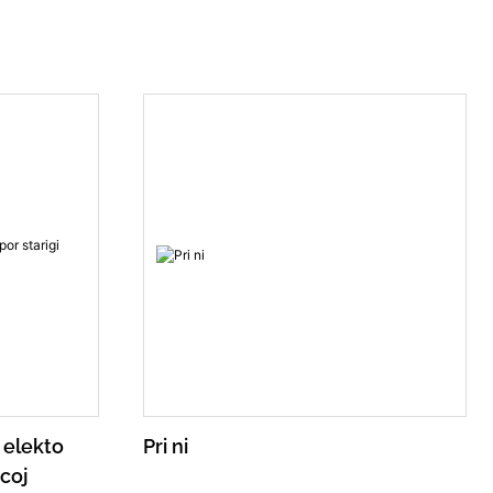
de infanoj kaj fariĝas nemalhavebla
vigado
parto de iliaj infanaj memoroj.
astatempe,
ludmaŝino
nte la karulo
ne nur
immersan
 unika
io.
a elekto
Pri ni
acoj