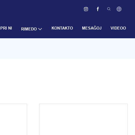
PRI NI
KONTAKTO
MESAĜOJ
VIDEOO
RIMEDO