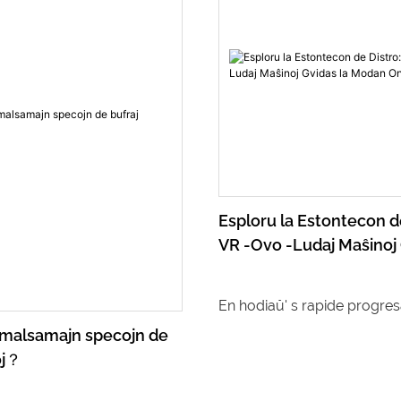
Esploru la Estontecon d
VR -Ovo -Ludaj Maŝinoj 
Modan Ondon
En hodiaŭ' s rapide progre
teknologia mondo, distraj 
i malsamajn specojn de
oj？
ankaŭ konstante evoluas. De
kinejoj ĝis hodiaŭ' s Virtual