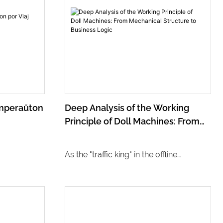
umperaŭton
Deep Analysis of the Working
Principle of Doll Machines: From
Mechanical Structure to Business
Logic
As the "traffic king" in the offline
entertainment field, the claw machine
integrates precise mechanical design,
intelligent control system, and
humanized business logic behind its