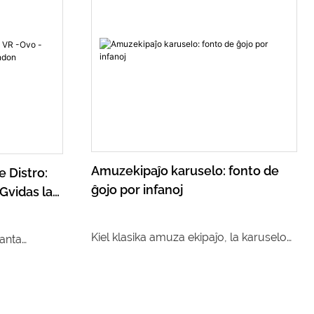
seemingly simple grasping action. This
article will break down the operating
password of this "desire machine" from
technical implementation to operational
mechanism.
Amuzekipaĵo karuselo: fonto de
e Distro:
ĝojo por infanoj
Gvidas la
Kiel klasika amuza ekipaĵo, la karuselo
santa
ĉiam estis sonĝa loko en la koroj de
metodoj
infanoj. Ĝi ne nur havas altan
 tradiciaj
ludeblecon, sed ankaŭ altiras la atenton
a realeco