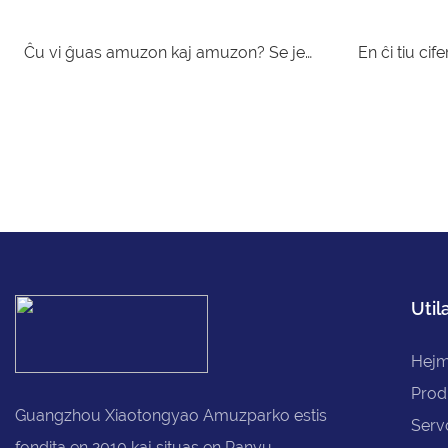
ŝancojn
distra fes
Ĉu vi ĝuas amuzon kaj amuzon? Se jes,
En ĉi tiu cif
vi ĝojos aŭdi, ke la merkato de
metodoj spe
amuzekipaĵoj kaj distraj ekipaĵoj nun
tradiciaj am
bonvenigas novajn ŝancojn! Kun la
realeca sper
kresko de la merkato, estas pli ekscitaj
fariĝas ĉiam 
veturoj, novigaj ludoj kaj allogaj altiroj
Hodiaŭ ni k
por atendi. Preparu esti mirigita kaj
esplorado d
amuzita kiel neniam antaŭe!
programo - i
Utila
malkaŝante k
infanajn koro
Hej
de la nova 
Prod
Guangzhou Xiaotongyao Amuzparko estis
Serv
fondita en 2010 kaj situas en Panyu,