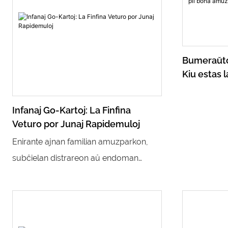
Bumeraŭto
Kiu estas 
Infanaj Go-Kartoj: La Finfina
Veturo por Junaj Rapidemuloj
Enirante ajnan familian amuzparkon,
subĉielan distrareon aŭ endoman
amuzcentron, vi vidos teamon da
koloraj malgrandaj veturiloj rapidantaj
laŭ tema trako - infanaj vetkuraŭtoj. Ĉi
tiuj malgrandaj konkursaŭtoj estas