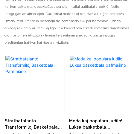
kaj kompakta grandeco (taŭgas por plej multaj trafikataj areoj), ĝi facile
integriĝas en ajnan ejon. Daŭremaj materialoj rezistas eluziĝon pro peza
uzado, reduktante la bezonojn de bontenado. Ĉu por neformala ludado,
arkadaj reklamoj aŭ familiaj ligoj, nia basketbala arkadludmaŝino transformas
ĉiun pafon en eksciton - liverante senfinan amuzon dum ĝi instigas
piedirantan trafikon kaj ripetajn vizitojn.
Stratbatalanto・
Moda kaj populara ludilo!
Transformiloj Basketbala
Luksa basketbala
Pafmaŝino
pafmaŝino