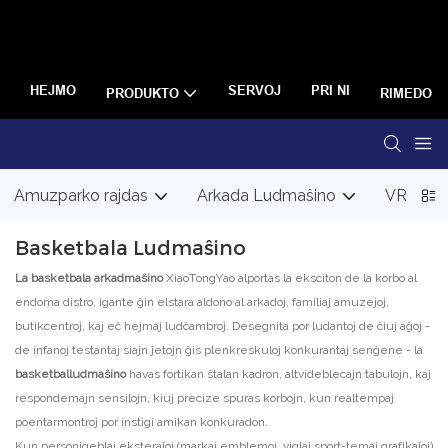
HEJMO
SERVOJ
PRI NI
PRODUKTO
RIMEDO
Amuzparko rajdas
Arkada Ludmaŝino
VR Lud
Basketbala Ludmaŝino
La basketbala arkadmaŝino
XiaoTongYao alportas la eksciton de la korbo al
endoma distro, igante ĝin elstara aldono al arkadoj, familiaj amuzejoj,
butikcentroj, kaj eĉ hejmaj ludĉambroj. Desegnita por ludantoj de ĉiuj aĝoj -
de infanoj testantaj siajn ĵetojn ĝis plenkreskuloj konkurantaj senĝene - la
basketballudmaŝino
havas fortikan ŝtalan kadron, altvideblecajn tabulojn, kaj
respondemajn sensilojn, kiuj precize spuras korbojn, kun realtempaj
poentarmontroj por instigi amikan konkuradon.
Kun personigeblaj eksteraĵoj (markaj emblemoj, viglaj sport-temaj grafikaĵoj)