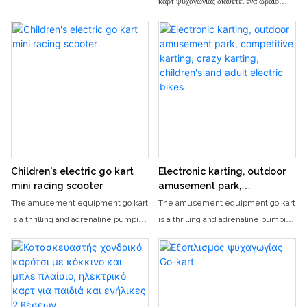
καρτ ψυχαγωγίας διαθέτει ένα ωραίο
αγωνιστικό στυλ και πολύχρωμη
εμφάνιση (μπλε/πράσινο/κίτρινο/
κόκκινο προαιρετικά), σε συνδυασμό με
ένα προσομοιωμένο τιμόνι,
επιτρέποντας στα παιδιά να βιώσουν
εύκολα τη χαρά της οδήγησης χωρίς
πολύπλοκες λειτουργίες. Είναι ένα
διασκεδαστικό αντικείμενο για εσωτερική
και εξωτερική αλληλεπίδραση γονέα-
παιδιού και παιχνίδι παιδιών, βοηθώντας
Children's electric go kart
Electronic karting, outdoor
τα μωρά να απελευθερώσουν ζωντάνια
mini racing scooter
amusement park,
και να απολαύσουν ευτυχισμένες
competitive karting, crazy
The amusement equipment go kart
The amusement equipment go kart
karting, children's and adult
στιγμές.
is a thrilling and adrenaline pumping
is a thrilling and adrenaline pumping
electric bikes
experience that allows riders to run
experience that allows riders to run
at high speeds on the track. With its
at high speeds on the track. With its
stylish design and powerful engine,
stylish design and powerful engine,
this go kart provides an exciting and
this go kart provides an exciting and
fun activity for both children and
fun activity for both children and