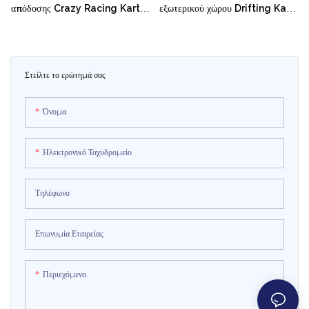
απόδοσης Crazy Racing Kart
εξωτερικού χώρου Drifting Kart
Electric Go Kart
Χονδρικό ηλεκτρικό αυτοκίνητο
Go Karts για παιδιά
Στείλτε το ερώτημά σας
Όνομα
Ηλεκτρονικό Ταχυδρομείο
Τηλέφωνο
Επωνυμία Εταιρείας
Περιεχόμενο