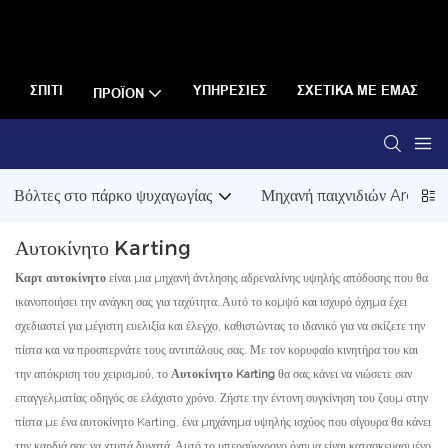
ΣΠΊΤΙ
ΥΠΗΡΕΣΊΕΣ
ΣΧΕΤΙΚΆ ΜΕ ΕΜΆΣ
ΠΡΟΪΌΝ
Βόλτες στο πάρκο ψυχαγωγίας
Μηχανή παιχνιδιών Arcade
Αυτοκίνητο Karting
Καρτ αυτοκίνητο
είναι μια μηχανή άντλησης αδρεναλίνης υψηλής απόδοσης που θα
ικανοποιήσει την ανάγκη σας για ταχύτητα. Αυτό το κομψό και ισχυρό όχημα έχει
σχεδιαστεί για μέγιστη ευελιξία και έλεγχο, καθιστώντας το ιδανικό για να σκίζετε την
πίστα και να προσπερνάτε τους αντιπάλους σας. Με τον κορυφαίο κινητήρα του και
την απόκριση του χειρισμού, το
Αυτοκίνητο Karting
θα σας κάνει να νιώσετε σαν
επαγγελματίας οδηγός σε ελάχιστο χρόνο. Ζήστε την έντονη συγκίνηση του ζουμ στην
πίστα με ένα αυτοκίνητο Karting, ένα μηχάνημα υψηλής ισχύος που σίγουρα θα κάνει
την καρδιά σας να χτυπά δυνατά. Αυτό το υπερσύγχρονο όχημα είναι κατασκευασμένο