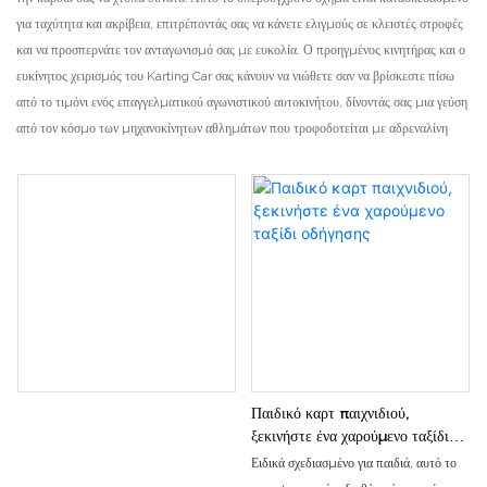
για ταχύτητα και ακρίβεια, επιτρέποντάς σας να κάνετε ελιγμούς σε κλειστές στροφές
και να προσπερνάτε τον ανταγωνισμό σας με ευκολία. Ο προηγμένος κινητήρας και ο
ευκίνητος χειρισμός του Karting Car σας κάνουν να νιώθετε σαν να βρίσκεστε πίσω
από το τιμόνι ενός επαγγελματικού αγωνιστικού αυτοκινήτου, δίνοντάς σας μια γεύση
από τον κόσμο των μηχανοκίνητων αθλημάτων που τροφοδοτείται με αδρεναλίνη
Παιδικό καρτ παιχνιδιού,
ξεκινήστε ένα χαρούμενο ταξίδι
οδήγησης
Ειδικά σχεδιασμένο για παιδιά, αυτό το