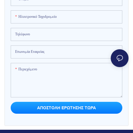
αποκαθιστώντας την ατμόσφαιρα του
ανάγκες των γονέων και των παιδιών να
χειμερινού χιονιού. Τρία ανεξάρτητα
κάνουν ποδήλατο μαζί ή να παίζουν με
Ηλεκτρονικό Ταχυδρομείο
καθίσματα καλύπτουν τις ανάγκες των
φίλους, τρέχοντας ομαλά και χαλαρά.
γονέων και των παιδιών που ταξιδεύουν
Μπορεί να γίνει ένα εντυπωσιακό σημείο
μαζί ή παίζουν με φίλους, λειτουργώντας
Τηλέφωνο
check-in για παιδικές χαρές και αυλές
ομαλά και χαλαρά. Μπορεί να γίνει ένα
εμπορικών κέντρων, και να αυξήσει
εντυπωσιακό σημείο check-in για
αποτελεσματικά τα έσοδα του χώρου.
Επωνυμία Εταιρείας
παιδικές χαρές και αυλές εμπορικών
κέντρων, και επίσης να αυξήσει
Περιεχόμενο
αποτελεσματικά τα έσοδα του χώρου.
ΑΠΟΣΤΟΛΉ ΕΡΏΤΗΣΗΣ ΤΏΡΑ