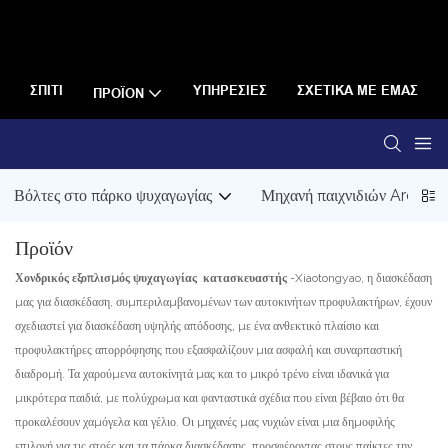
ΣΠΊΤΙ
ΥΠΗΡΕΣΊΕΣ
ΣΧΕΤΙΚΆ ΜΕ ΕΜΆΣ
ΠΡΟΪΌΝ
Βόλτες στο πάρκο ψυχαγωγίας
Μηχανή παιχνιδιών Arcade
Προϊόν
Χονδρικός εξοπλισμός ψυχαγωγίας
κατασκευαστής
-Xiaotongyao, η διασκέδαση
μας για διασκέδαση, συμπεριλαμβανομένων των αυτοκινήτων προφυλακτήρων, έχουν
σχεδιαστεί για διασκέδαση υψηλής απόδοσης, με ένα ανθεκτικό πλαίσιο και
προφυλακτήρες απορρόφησης που εξασφαλίζουν μια ασφαλή και συναρπαστική
διαδρομή. Τα χαρούμενα αυτοκίνητά μας και το μικρό τρένο είναι ιδανικά για
μικρότερα παιδιά, με πολύχρωμα και φανταστικά σχέδια που είναι βέβαιο ότι θα
προκαλέσουν χαμόγελα και γέλιο. Οι μηχανές μας νυχιών είναι μια δημοφιλής
επιλογή για τις στοές και τα πάρκα διασκέδασης, προσφέροντας στους παίκτες την