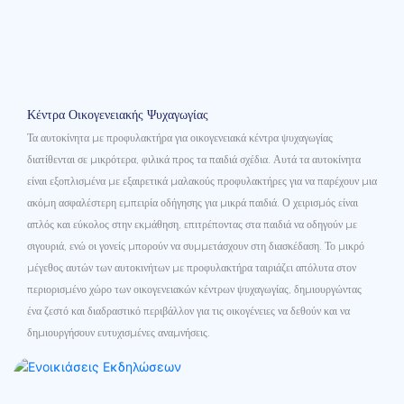
Κέντρα Οικογενειακής Ψυχαγωγίας
Τα αυτοκίνητα με προφυλακτήρα για οικογενειακά κέντρα ψυχαγωγίας
διατίθενται σε μικρότερα, φιλικά προς τα παιδιά σχέδια. Αυτά τα αυτοκίνητα
είναι εξοπλισμένα με εξαιρετικά μαλακούς προφυλακτήρες για να παρέχουν μια
ακόμη ασφαλέστερη εμπειρία οδήγησης για μικρά παιδιά. Ο χειρισμός είναι
απλός και εύκολος στην εκμάθηση, επιτρέποντας στα παιδιά να οδηγούν με
σιγουριά, ενώ οι γονείς μπορούν να συμμετάσχουν στη διασκέδαση. Το μικρό
μέγεθος αυτών των αυτοκινήτων με προφυλακτήρα ταιριάζει απόλυτα στον
περιορισμένο χώρο των οικογενειακών κέντρων ψυχαγωγίας, δημιουργώντας
ένα ζεστό και διαδραστικό περιβάλλον για τις οικογένειες να δεθούν και να
δημιουργήσουν ευτυχισμένες αναμνήσεις.