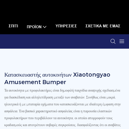
ΣΠΊΤΙ
ΥΠΗΡΕΣΊΕΣ
ΣΧΕΤΙΚΆ ΜΕ ΕΜΆΣ
ΠΡΟΪΌΝ
Κατασκευαστής αυτοκινήτων Xiaotongyao
Amusement Bumper
Τα αυτοκίνητα με προφυλακτήρες είναι δημοφιλή παιχνίδια αναψυχής σχεδιασμένα
για διασκέδαση και αλληλεπίδραση μεταξύ των αναβατών. Συνήθως είναι μικρά,
ηλεκτρικά ή με μπαταρία οχήματα που κατασκευάζονται με ιδιαίτερη έμφαση στην
ασφάλεια. Ένα βασικό χαρακτηριστικό ασφαλείας είναι η παρουσία ελαστικών
προφυλακτήρων που περιβάλλουν τα αυτοκίνητα, οι οποίοι απορροφούν τους
κραδασμούς και αποτρέπουν σοβαρές συγκρούσεις, διασφαλίζοντας ότι οι αναβάτες