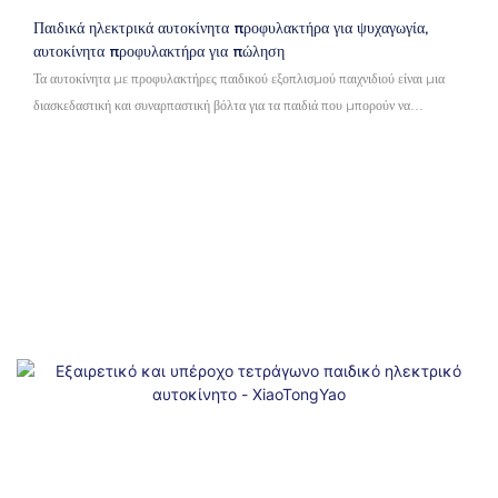
Παιδικά ηλεκτρικά αυτοκίνητα προφυλακτήρα για ψυχαγωγία,
αυτοκίνητα προφυλακτήρα για πώληση
Τα αυτοκίνητα με προφυλακτήρες παιδικού εξοπλισμού παιχνιδιού είναι μια
διασκεδαστική και συναρπαστική βόλτα για τα παιδιά που μπορούν να
απολαύσουν στα λούνα παρκ ή στις εσωτερικές παιδικές χαρές. Αυτά τα
ηλεκτρικά αυτοκίνητα είναι εξοπλισμένα με προφυλακτήρες και μπορούν να
οδηγηθούν προς όλες τις κατευθύνσεις, παρέχοντας μια συναρπαστική εμπειρία
για νέους που αναζητούν τη συγκίνηση