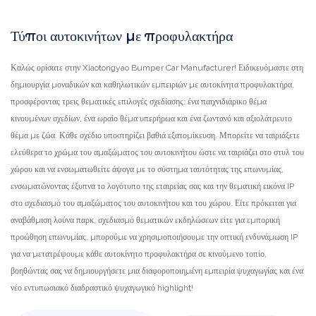
Τύποι αυτοκινήτων με προφυλακτήρα
Καλώς ορίσατε στην Xiaotongyao Bumper Car Manufacturer! Ειδικευόμαστε στη
δημιουργία μοναδικών και καθηλωτικών εμπειριών με αυτοκίνητα προφυλακτήρα,
προσφέροντας τρεις θεματικές επιλογές σχεδίασης: ένα παιχνιδιάρικο θέμα
κινουμένων σχεδίων, ένα ωραίο θέμα υπερήρωα και ένα ζωντανό και αξιολάτρευτο
θέμα με ζώα. Κάθε σχέδιο υποστηρίζει βαθιά εξατομίκευση. Μπορείτε να ταιριάξετε
ελεύθερα το χρώμα του αμαξώματος του αυτοκινήτου ώστε να ταιριάζει στο στυλ του
χώρου και να ενσωματωθείτε άψογα με το σύστημα ταυτότητας της επωνυμίας,
ενσωματώνοντας έξυπνα το λογότυπο της εταιρείας σας και την θεματική εικόνα IP
στο σχεδιασμό του αμαξώματος του αυτοκινήτου και του χώρου. Είτε πρόκειται για
αναβάθμιση λούνα παρκ, σχεδιασμό θεματικών εκδηλώσεων είτε για εμπορική
προώθηση επωνυμίας, μπορούμε να χρησιμοποιήσουμε την οπτική ενδυνάμωση IP
για να μετατρέψουμε κάθε αυτοκίνητο προφυλακτήρα σε κινούμενο τοπίο,
βοηθώντας σας να δημιουργήσετε μια διαφοροποιημένη εμπειρία ψυχαγωγίας και ένα
νέο εντυπωσιακό διαδραστικό ψυχαγωγικό highlight!