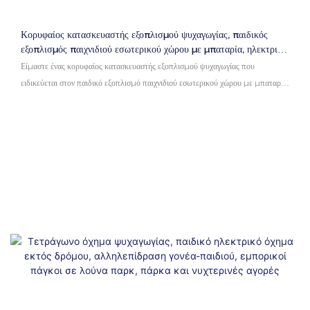
Κορυφαίος κατασκευαστής εξοπλισμού ψυχαγωγίας, παιδικός
εξοπλισμός παιχνιδιού εσωτερικού χώρου με μπαταρία, ηλεκτρικό
αυτοκίνητο προφυλακτήρα από υλικό fiberglass
Είμαστε ένας κορυφαίος κατασκευαστής εξοπλισμού ψυχαγωγίας που
ειδικεύεται στον παιδικό εξοπλισμό παιχνιδιού εσωτερικού χώρου με μπαταρία.
Τα ηλεκτρικά μας αυτοκίνητα προφυλακτήρα είναι κατασκευασμένα από
ανθεκτικό υλικό fiberglass, παρέχοντας μια ασφαλή και συναρπαστική
εμπειρία για παιδιά όλων των ηλικιών