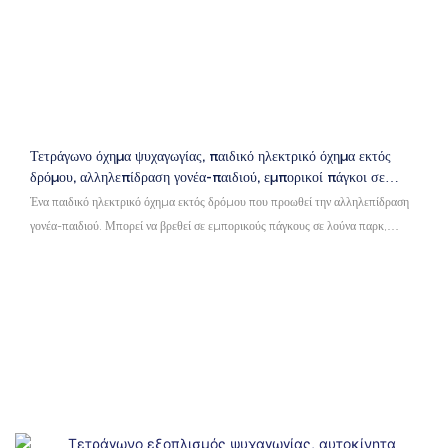
Τετράγωνο όχημα ψυχαγωγίας, παιδικό ηλεκτρικό όχημα εκτός
δρόμου, αλληλεπίδραση γονέα-παιδιού, εμπορικοί πάγκοι σε
λούνα παρκ, πάρκα και νυχτερινές αγορές
Ένα παιδικό ηλεκτρικό όχημα εκτός δρόμου που προωθεί την αλληλεπίδραση
γονέα-παιδιού. Μπορεί να βρεθεί σε εμπορικούς πάγκους σε λούνα παρκ,
πάρκα και νυχτερινές αγορές, παρέχοντας διασκέδαση και ενθουσιασμό για
παιδιά και οικογένειες