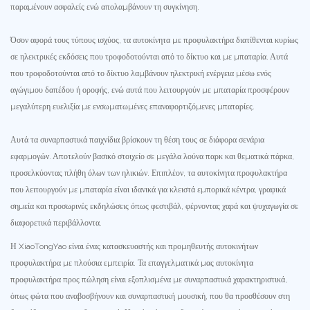
παραμένουν ασφαλείς ενώ απολαμβάνουν τη συγκίνηση.
Όσον αφορά τους τύπους ισχύος, τα αυτοκίνητα με προφυλακτήρα διατίθενται κυρίως
σε ηλεκτρικές εκδόσεις που τροφοδοτούνται από το δίκτυο και με μπαταρία. Αυτά
που τροφοδοτούνται από το δίκτυο λαμβάνουν ηλεκτρική ενέργεια μέσω ενός
αγώγιμου δαπέδου ή οροφής, ενώ αυτά που λειτουργούν με μπαταρία προσφέρουν
μεγαλύτερη ευελιξία με ενσωματωμένες επαναφορτιζόμενες μπαταρίες.
Αυτά τα συναρπαστικά παιχνίδια βρίσκουν τη θέση τους σε διάφορα σενάρια
εφαρμογών. Αποτελούν βασικό στοιχείο σε μεγάλα λούνα παρκ και θεματικά πάρκα,
προσελκύοντας πλήθη όλων των ηλικιών. Επιπλέον, τα αυτοκίνητα προφυλακτήρα
που λειτουργούν με μπαταρία είναι ιδανικά για κλειστά εμπορικά κέντρα, γραφικά
σημεία και προσωρινές εκδηλώσεις όπως φεστιβάλ, φέρνοντας χαρά και ψυχαγωγία σε
διαφορετικά περιβάλλοντα.
Η XiaoTongYao είναι ένας κατασκευαστής και προμηθευτής αυτοκινήτων
προφυλακτήρα με πλούσια εμπειρία. Τα επαγγελματικά μας αυτοκίνητα
προφυλακτήρα προς πώληση είναι εξοπλισμένα με συναρπαστικά χαρακτηριστικά,
όπως φώτα που αναβοσβήνουν και συναρπαστική μουσική, που θα προσθέσουν στη