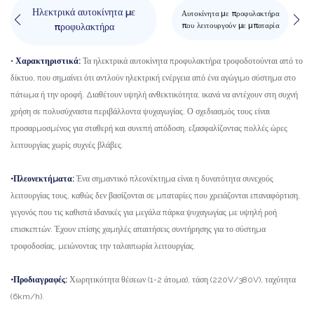
Ηλεκτρικά αυτοκίνητα με
Αυτοκίνητα με προφυλακτήρα
που λειτουργούν με μπαταρία
προφυλακτήρα
•
Χαρακτηριστικά:
Τα ηλεκτρικά αυτοκίνητα προφυλακτήρα τροφοδοτούνται από το
•
Χ
δίκτυο, που σημαίνει ότι αντλούν ηλεκτρική ενέργεια από ένα αγώγιμο σύστημα στο
δι
πάτωμα ή την οροφή. Διαθέτουν υψηλή ανθεκτικότητα, ικανά να αντέχουν στη συχνή
τρ
χρήση σε πολυσύχναστα περιβάλλοντα ψυχαγωγίας. Ο σχεδιασμός τους είναι
κα
προσαρμοσμένος για σταθερή και συνεπή απόδοση, εξασφαλίζοντας πολλές ώρες
χώ
λειτουργίας χωρίς συχνές βλάβες.
λει
•Πλεονεκτήματα:
Ένα σημαντικό πλεονέκτημα είναι η δυνατότητα συνεχούς
•Π
λειτουργίας τους, καθώς δεν βασίζονται σε μπαταρίες που χρειάζονται επαναφόρτιση,
επ
γεγονός που τις καθιστά ιδανικές για μεγάλα πάρκα ψυχαγωγίας με υψηλή ροή
εκ
επισκεπτών. Έχουν επίσης χαμηλές απαιτήσεις συντήρησης για το σύστημα
αξ
τροφοδοσίας, μειώνοντας την ταλαιπωρία λειτουργίας.
χρ
•Προδιαγραφές:
Χωρητικότητα θέσεων (1-2 άτομα), τάση (220V/380V), ταχύτητα
•Π
(6km/h).
ικ