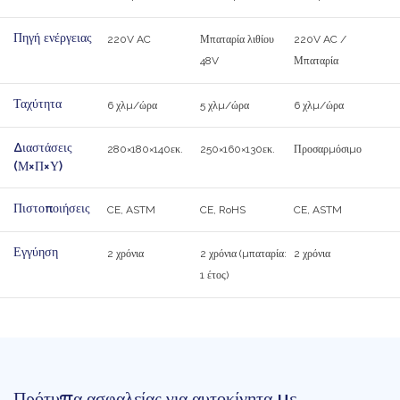
Πηγή ενέργειας
220V AC
Μπαταρία λιθίου
220V AC /
48V
Μπαταρία
Ταχύτητα
6 χλμ/ώρα
5 χλμ/ώρα
6 χλμ/ώρα
Διαστάσεις
280×180×140εκ.
250×160×130εκ.
Προσαρμόσιμο
(Μ×Π×Υ)
Πιστοποιήσεις
CE, ASTM
CE, RoHS
CE, ASTM
Εγγύηση
2 χρόνια
2 χρόνια (μπαταρία:
2 χρόνια
1 έτος)
Πρότυπα ασφαλείας για αυτοκίνητα με