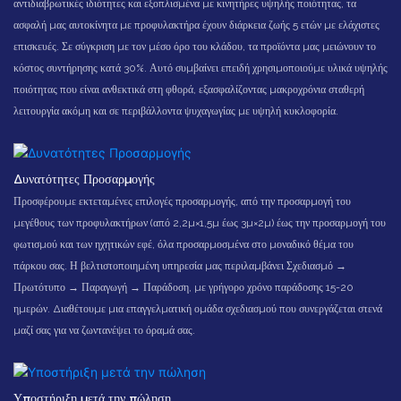
αντιδιαβρωτικές ιδιότητες και εξοπλισμένα με κινητήρες υψηλής ποιότητας, τα
ασφαλή μας αυτοκίνητα με προφυλακτήρα έχουν διάρκεια ζωής 5 ετών με ελάχιστες
επισκευές. Σε σύγκριση με τον μέσο όρο του κλάδου, τα προϊόντα μας μειώνουν το
κόστος συντήρησης κατά 30%. Αυτό συμβαίνει επειδή χρησιμοποιούμε υλικά υψηλής
ποιότητας που είναι ανθεκτικά στη φθορά, εξασφαλίζοντας μακροχρόνια σταθερή
λειτουργία ακόμη και σε περιβάλλοντα ψυχαγωγίας με υψηλή κυκλοφορία.
Δυνατότητες Προσαρμογής
Προσφέρουμε εκτεταμένες επιλογές προσαρμογής, από την προσαρμογή του
μεγέθους των προφυλακτήρων (από 2,2μ×1,5μ έως 3μ×2μ) έως την προσαρμογή του
φωτισμού και των ηχητικών εφέ, όλα προσαρμοσμένα στο μοναδικό θέμα του
πάρκου σας. Η βελτιστοποιημένη υπηρεσία μας περιλαμβάνει Σχεδιασμό →
Πρωτότυπο → Παραγωγή → Παράδοση, με γρήγορο χρόνο παράδοσης 15-20
ημερών. Διαθέτουμε μια επαγγελματική ομάδα σχεδιασμού που συνεργάζεται στενά
μαζί σας για να ζωντανέψει το όραμά σας.
Υποστήριξη μετά την πώληση