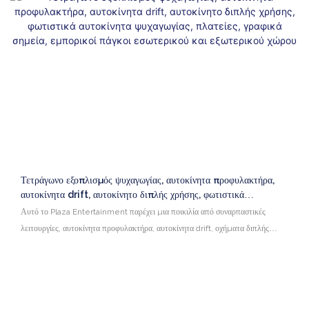
Τετράγωνο εξοπλισμός ψυχαγωγίας, αυτοκίνητα προφυλακτήρα,
αυτοκίνητα drift, αυτοκίνητο διπλής χρήσης, φωτιστικά
αυτοκίνητα ψυχαγωγίας, πλατείες, γραφικά σημεία, εμπορικοί
Αυτό το Plaza Entertainment παρέχει μια ποικιλία από συναρπαστικές
πάγκοι εσωτερικού και εξωτερικού χώρου
λειτουργίες, αυτοκίνητα προφυλακτήρα, αυτοκίνητα drift, οχήματα διπλής
χρήσης, νυχτερινά φώτα που αναβοσβήνουν λαμπρά. Μπορεί να βρίσκεται σε
μια ποικιλία από πλατείες, αξιοθέατα, εμπορικούς πάγκους εσωτερικού και
εξωτερικού χώρου κ.λπ. , πολύ ελκυστικό για τους επισκέπτες