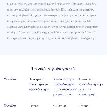
Ο ασύρματος σχεδιασμός τους τα καθιστά εύκολα στη μεταφορά, καθώς δεν
απαιτούν πολύπλοκες εγκαταστάσεις δικτύου. Είτε πρόκειται για φεστιβάλ,
εταιρική εκδήλωση είτε για μια κοινοτική συγκέντρωση, αυτά τα αυτοκίνητα-
προφυλακτήρες μπορούν να στηθούν σε σύντομο χρονικό διάστημα. Με
διάρκεια ζωής μπαταρίας 8-10 ωρών, μπορούν να διατηρήσουν τη διασκέδαση
σε όλη τη διάρκεια της εκδήλωσης, προσθέτοντας ένα συναρπαστικό στοιχείο
που προσελκύει τους συμμετέχοντες και κάνει την εκδήλωση πιο αξέχαστη.
Τεχνικές προδιαγραφές
Μοντέλο
Ηλεκτρικά
Αυτοκίνητα με
Αυτοκίνητα
αυτοκίνητα με
προφυλακτήρα
προφυλακτήρα με
προφυλακτήρα
που λειτουργούν
θέμα την
με μπαταρία
προσαρμογή
Μοντέλο
2 άτομα
1-2 άτομα
2 άτομα