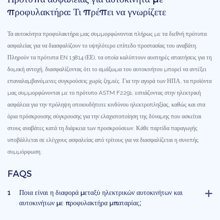
προφυλακτήρα: Τι πρέπει να γνωρίζετε
Τα αυτοκίνητα προφυλακτήρα μας συμμορφώνονται πλήρως με τα διεθνή πρότυπα
ασφαλείας για να διασφαλίζουν το υψηλότερο επίπεδο προστασίας του αναβάτη.
Πληρούν τα πρότυπα EN 13814 (ΕΕ), τα οποία καλύπτουν αυστηρές απαιτήσεις για τη
δομική αντοχή, διασφαλίζοντας ότι το αμάξωμα του αυτοκινήτου μπορεί να αντέξει
επαναλαμβανόμενες συγκρούσεις χωρίς ζημιές. Για την αγορά των ΗΠΑ, τα προϊόντα
μας συμμορφώνονται με το πρότυπο ASTM F2291, εστιάζοντας στην ηλεκτρική
ασφάλεια για την πρόληψη οποιουδήποτε κινδύνου ηλεκτροπληξίας, καθώς και στα
όρια πρόσκρουσης σύγκρουσης για την ελαχιστοποίηση της δύναμης που ασκείται
στους αναβάτες κατά τη διάρκεια των προσκρούσεων. Κάθε παρτίδα παραγωγής
υποβάλλεται σε ελέγχους ασφαλείας από τρίτους για να διασφαλίζεται η συνεπής
συμμόρφωση.
FAQS
1
Ποια είναι η διαφορά μεταξύ ηλεκτρικών αυτοκινήτων και
αυτοκινήτων με προφυλακτήρα μπαταρίας;