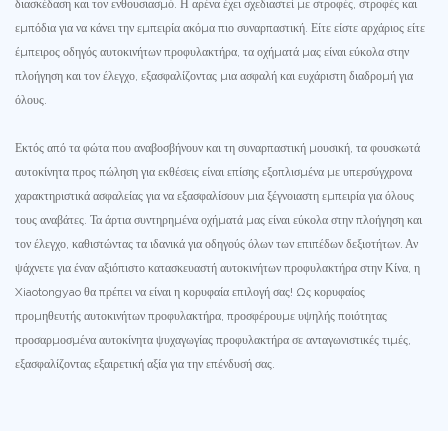
διασκέδαση και τον ενθουσιασμό. Η αρένα έχει σχεδιαστεί με στροφές, στροφές και
εμπόδια για να κάνει την εμπειρία ακόμα πιο συναρπαστική. Είτε είστε αρχάριος είτε
έμπειρος οδηγός αυτοκινήτων προφυλακτήρα, τα οχήματά μας είναι εύκολα στην
πλοήγηση και τον έλεγχο, εξασφαλίζοντας μια ασφαλή και ευχάριστη διαδρομή για
όλους.
Εκτός από τα φώτα που αναβοσβήνουν και τη συναρπαστική μουσική, τα φουσκωτά
αυτοκίνητα προς πώληση για εκθέσεις είναι επίσης εξοπλισμένα με υπερσύγχρονα
χαρακτηριστικά ασφαλείας για να εξασφαλίσουν μια ξέγνοιαστη εμπειρία για όλους
τους αναβάτες. Τα άρτια συντηρημένα οχήματά μας είναι εύκολα στην πλοήγηση και
τον έλεγχο, καθιστώντας τα ιδανικά για οδηγούς όλων των επιπέδων δεξιοτήτων. Αν
ψάχνετε για έναν αξιόπιστο κατασκευαστή αυτοκινήτων προφυλακτήρα στην Κίνα, η
Xiaotongyao θα πρέπει να είναι η κορυφαία επιλογή σας! Ως κορυφαίος
προμηθευτής αυτοκινήτων προφυλακτήρα, προσφέρουμε υψηλής ποιότητας
προσαρμοσμένα αυτοκίνητα ψυχαγωγίας προφυλακτήρα σε ανταγωνιστικές τιμές,
εξασφαλίζοντας εξαιρετική αξία για την επένδυσή σας.