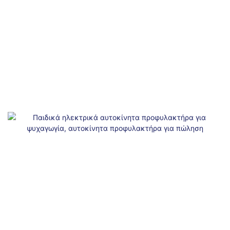
δύο ατόμων για διαδραστική απόλαυση. Επιπλέον, η πλατεία προσφέρει έναν
μοναδικό εξοπλισμό παιχνιδιού όπλων για ευφάνταστο παιχνίδι, καθιστώντας το
ένα αξιοθέατο που πρέπει να επισκεφθείτε στο εμπορικό κέντρο