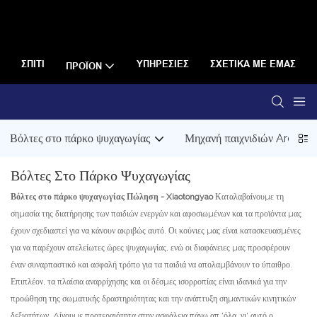
ΣΠΊΤΙ
ΥΠΗΡΕΣΊΕΣ
ΣΧΕΤΙΚΆ ΜΕ ΕΜΆΣ
ΠΡΟΪΌΝ
Βόλτες στο πάρκο ψυχαγωγίας
Μηχανή παιχνιδιών Arcade
Βόλτες Στο Πάρκο Ψυχαγωγίας
Βόλτες στο πάρκο ψυχαγωγίας
Πώληση - Xiaotongyao
Καταλαβαίνουμε τη
σημασία της διατήρησης των παιδιών ενεργών και αφοσιωμένων και τα προϊόντα μας
έχουν σχεδιαστεί για να κάνουν ακριβώς αυτό. Οι κούνιες μας είναι κατασκευασμένες
για να παρέχουν ατελείωτες ώρες ψυχαγωγίας, ενώ οι διαφάνειες μας προσφέρουν
έναν συναρπαστικό και ασφαλή τρόπο για τα παιδιά να απολαμβάνουν το ύπαιθρο.
Επιπλέον, τα πλαίσια αναρρίχησης και οι δέσμες ισορροπίας είναι ιδανικά για την
προώθηση της σωματικής δραστηριότητας και την ανάπτυξη σημαντικών κινητικών
δεξιοτήτων. Δίνουμε προτεραιότητα στην ασφάλεια πάνω απ 'όλα, γι' αυτό ο