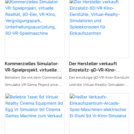
Kommerzielles Simulator-
Der Hersteller verkauft
VR-Spielprojekt, virtuelle
Einzelsitz-9D-VR-Kino-
Realität, 9D-Eier, VR-Kino,
Eierstühle, Virtual-Reality-
Betreten Sie mit dem Commercial
Der einsitzige 9D-VR-Kino-Eierstuhl
Vergnügungspark,
Simulatoren und
Simulator VR Game Project eine
und die Virtual-Reality-Simulator-
Unterhaltungsausrüstung,
Spielekonsolen für
Welt der virtuellen Realität. Diese
Spielekonsole bieten Ihnen ein
9D-VR-Spielmaschine
Einkaufszentren
9D-VR-Spielmaschine bietet ein
beeindruckendes und
immersives Erlebnis, perfekt für
aufregendes
Vergnügungsparks und
Unterhaltungserlebnis. Mit
Unterhaltungsstätten
modernster Technologie und
stilvollem Design eignen sich diese