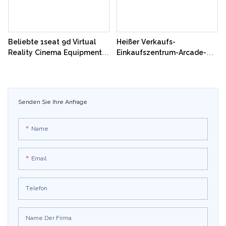
Produkte perfekt für das
aufregende Spielerlebnis der
virtuellen Realität
Beliebte 1seat 9d Virtual
Heißer Verkaufs-
Reality Cinema Equipment
Einkaufszentrum-Arcade-
9d Egg Vr Simulator 9d
Spiel-Maschinen-
Cinema Games Machine
elektrischer Ei-Stuhl 9d Vr-
zum Verkauf
Kino-Simulator
Senden Sie Ihre Anfrage
Name
Email
Telefon
Name Der Firma