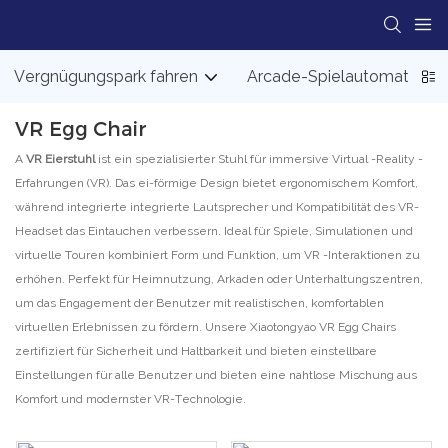
Vergnügungspark fahren
Arcade-Spielautomat
VR Egg Chair
A
VR Eierstuhl
ist ein spezialisierter Stuhl für immersive Virtual -Reality -
Erfahrungen (VR). Das ei-förmige Design bietet ergonomischem Komfort,
während integrierte integrierte Lautsprecher und Kompatibilität des VR-
Headset das Eintauchen verbessern. Ideal für Spiele, Simulationen und
virtuelle Touren kombiniert Form und Funktion, um VR -Interaktionen zu
erhöhen. Perfekt für Heimnutzung, Arkaden oder Unterhaltungszentren,
um das Engagement der Benutzer mit realistischen, komfortablen
virtuellen Erlebnissen zu fördern. Unsere Xiaotongyao VR Egg Chairs
zertifiziert für Sicherheit und Haltbarkeit und bieten einstellbare
Einstellungen für alle Benutzer und bieten eine nahtlose Mischung aus
Komfort und modernster VR-Technologie.