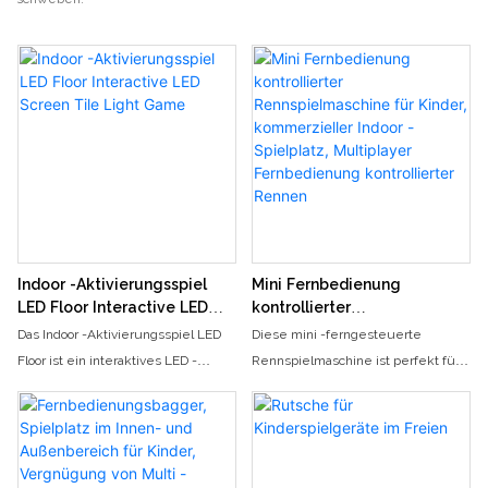
Indoor -Aktivierungsspiel
Mini Fernbedienung
LED Floor Interactive LED
kontrollierter
Screen Tile Light Game
Rennspielmaschine für
Das Indoor -Aktivierungsspiel LED
Diese mini -ferngesteuerte
Kinder, kommerzieller Indoor
Floor ist ein interaktives LED -
Rennspielmaschine ist perfekt für
-Spielplatz, Multiplayer
Bildschirmfliesen -Light -Spiel, das
Kinder, um wettbewerbsfähige
Fernbedienung kontrollierter
für Spieler jeden Alters ein
Rennen in einem kommerziellen
Rennen
einzigartiges und ansprechendes
Indoor -Spielplatz zu genießen. Mit
Erlebnis bietet. Mit lebendigen
Multiplayer -Fähigkeiten können