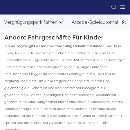
Vergnügungspark fahren
Arcade-Spielautomat
Andere Fahrgeschäfte Für Kinder
In XiaoTongYao gibt es noch weitere Fahrgeschäfte für Kinder
, wie Mini
Flying Ride wurde speziell entwickelt, um Kindern ein sicheres und
unterhaltsames Flugabenteuer zu bieten. Mit sanften Auf- und Abstiegen
und kontrollierten Geschwindigkeiten können junge Fahrer das
berauschende Fluggefühl ohne echte Gefahr genießen. Die Fahrt ist
sorgfältig konzipiert, um ein aufregendes Erlebnis zu bieten und
gleichzeitig die Sicherheit und den Komfort der Passagiere zu
gewährleisten. Das mit lebendigen und bezaubernden Dekorationen
geschmückte Mini-Fahrgeschäft bietet eine skurrile Atmosphäre, die die
Fantasie anregt und die Herzen der Kinder erobert. Es ist eine ideale
Attraktion für die Kleinen, die es genießen, den Wind in ihren Haaren zu
spüren und die Aufregung zu spüren, wenn sie durch die Lüfte
schweben.