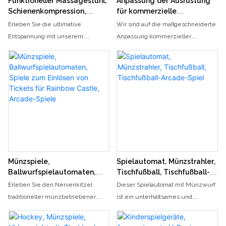
Funktioneller Massagestuhl,
Anpassung der Ausrüstung
Schienenkompression,
für kommerzielle
Fingerdruck,
Vergnügungsparks, Indoor-
Erleben Sie die ultimative
Wir sind auf die maßgeschneiderte
Entspannungsmassagestuhl,
PVC-Softspielgeräte,
Entspannung mit unserem
Anpassung kommerzieller
Sicherheits-Airbag,
Kinder-Fitnessstudio,
funktionellen Massagesessel, der
Vergnügungsparkausrüstung
Ganzkörper
Vergnügungspark,
über Schienenkompression,
spezialisiert, einschließlich PVC-
Einkaufszentrum, Hüpfburg
Fingerdruck und Sicherheitsairbags
Softplaygeräten für den
für eine Ganzkörpermassage
Innenbereich und der Einrichtung
verfügt. Lehnen Sie sich zurück,
von Kinder-Fitnessstudios. Unsere
entspannen Sie sich und lassen Sie
Produkte eignen sich perfekt für
den Stuhl mit seinen
Vergnügungsparks,
fortschrittlichen Massagetechniken
Einkaufszentren und Hüpfburgen
all Ihre Verspannungen und Stress
und bieten Kindern jeden Alters
abbauen
endlosen Spaß
Münzspiele,
Spielautomat, Münzstrahler,
Ballwurfspielautomaten,
Tischfußball, Tischfußball-
Spiele zum Einlösen von
Arcade-Spiel
Erleben Sie den Nervenkitzel
Dieser Spielautomat mit Münzwurf
Tickets für Rainbow Castle,
traditioneller münzbetriebener
ist ein unterhaltsames und
Arcade-Spiele
Spiele, Ballwurfmaschinen und
aufregendes Arcade-Spiel mit
Rainbow Castle-
einem Fußballtisch, an dem die