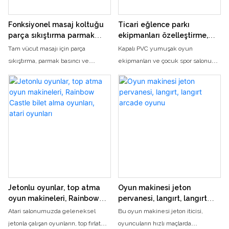
Fonksiyonel masaj koltuğu
Ticari eğlence parkı
parça sıkıştırma parmak
ekipmanları özelleştirme,
basıncı gevşeme masaj
kapalı PVC yumuşak oyun
Tam vücut masajı için parça
Kapalı PVC yumuşak oyun
koltuğu güvenlik hava
ekipmanları, çocuk spor
sıkıştırma, parmak basıncı ve
ekipmanları ve çocuk spor salonu
yastığı tam vücut
salonu, eğlence parkı,
güvenlik hava yastıkları
kurulumları da dahil olmak üzere
alışveriş merkezi, atlama
özelliklerine sahip fonksiyonel
ticari eğlence parkı ekipmanlarını
kalesi
masaj koltuğumuzla nihai
özelleştirme konusunda uzmanız.
rahatlamayı deneyimleyin. Arkanıza
Ürünlerimiz eğlence parkları,
yaslanın, rahatlayın ve sandalyenin
alışveriş merkezleri ve atlama
gelişmiş masaj teknikleriyle tüm
kaleleri için mükemmel olup her
gerginlik ve stresinizi atmasına izin
yaştan çocuğa sonsuz eğlence
verin.
sunar.
Jetonlu oyunlar, top atma
Oyun makinesi jeton
oyun makineleri, Rainbow
pervanesi, langırt, langırt
Castle bilet alma oyunları,
arcade oyunu
Atari salonumuzda geleneksel
Bu oyun makinesi jeton iticisi,
atari oyunları
jetonla çalışan oyunların, top fırlatma
oyuncuların hızlı maçlarda