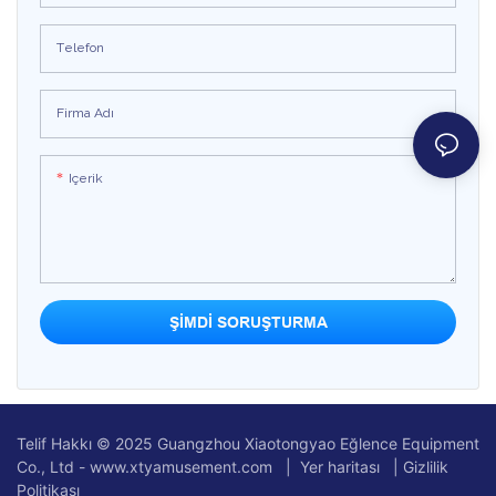
Telefon
Firma Adı
Içerik
ŞIMDI SORUŞTURMA
Telif Hakkı © 2025 Guangzhou Xiaotongyao Eğlence Equipment
Co., Ltd - www.xtyamusement.com |
Yer haritası
|
Gizlilik
Politikası