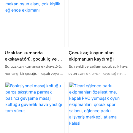
karo ışığı oyunudur. Canlı LED ışıklar
setting. With multiplayer capability,
ve etkileşimli oyun ile bu yenilikçi
kids can race against their friends
oyun
for a fun and exciting gaming
experience.
Uzaktan kumanda
Çocuk açık oyun alanı
ekskavatörü, çocuk iç ve dış
ekipmanları kaydırağı
mekan oyun alanı, çok kişilik
Bu uzaktan kumanda ekskavatörü,
Bu renkli ve sağlam çocuk açık hava
eğlence ekipmanı
herhangi bir çocuğun kapalı veya dış
oyun alanı ekipmanı kaydırağının
mekan oyun alanına eğlenceli ve
her yaştan çocuğa saatlerce
etkileşimli bir katkıdır. Birden fazla
eğlence sunacağından emin
çocuğun birlikte oynama yeteneği
olabilirsiniz. Güvenli tasarımı ve
ile saatlerce eğlence sağlar ve
pürüzsüz yüzeyi sayesinde
koordinasyonu ve ekip çalışması
çocuklar kolaylıkla tekrar tekrar
becerilerini geliştirir
aşağı kayabilirler.