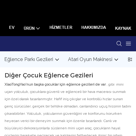
EV
HIZMETLER
HAKKIMIZDA
ÜRÜN
KAYNAK
Eğlence Parkı Gezileri
Atari Oyun Makinesi
VR 
Diğer Çocuk Eğlence Gezileri
XiaoTongYao'nun başka çocuklar için eğlence gezileri de var
, gibi mini
uçan yolculuk, çocuklara güvenli ve eğlenceli bir hava macerası sunmak
için özel olarak tasarlanmıştır. Hafif iniş çıkışlar ve kontrollü hızlar sunan
genç sürücüler, gerçek bir tehlike olmadan, canlandırıcı uçuş hissinin tadını
çıkarabilirler. Yolculuk, yolcularının güvenliğini ve konforunu korurken
heyecan verici bir deneyim sunmak için özenle tasarlandı. Canlı ve
büyüleyici dekorasyonlarla süslenen mini uçan araç, çocukların hayal
güçlerini harekete geçirecek ve kalplerini fethedecek ilginç bir ortam