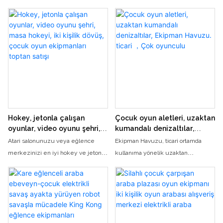
makinelerinin ve Rainbow Castle
yarışabileceği, futbol masası içeren,
bilet kullanma oyunlarının
eğlenceli ve heyecan verici bir
heyecanını yaşayın. Çeşitli
arcade oyunudur. Bu sürükleyici
eğlenceli oyunlar oynayın ve
futbol masası atari oyununda gol
heyecan verici ödüller kazanma
atma ve rakiplerinizi geride bırakma
şansı için becerilerinizi sınayın
heyecanının tadını çıkarın
Hokey, jetonla çalışan
Çocuk oyun aletleri, uzaktan
oyunlar, video oyunu şehri,
kumandalı denizaltılar,
masa hokeyi, iki kişilik
Ekipman Havuzu. ticari ，
Atari salonunuzu veya eğlence
Ekipman Havuzu, ticari ortamda
dövüş, çocuk oyun
Çok oyunculu
merkezinizi en iyi hokey ve jetonla
kullanıma yönelik uzaktan
ekipmanları toptan satışı
çalışan oyunlarla doldurmak mı
kumandalı denizaltılar da dahil
istiyorsunuz? Masa hokeyi ve iki
olmak üzere çok çeşitli çocuk oyun
kişilik dövüş oyunlarının yanı sıra
ekipmanları sunmaktadır. Bu çok
diğer çocuk oyun ekipmanlarının da
oyunculu seçenekler, gençlerin
dahil olduğu Video Game City'nin
eğlenceli ve etkileşimli bir şekilde