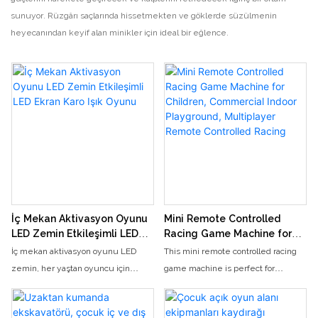
sunuyor. Rüzgârı saçlarında hissetmekten ve göklerde süzülmenin
heyecanından keyif alan minikler için ideal bir eğlence.
İç Mekan Aktivasyon Oyunu
Mini Remote Controlled
LED Zemin Etkileşimli LED
Racing Game Machine for
Ekran Karo Işık Oyunu
Children, Commercial Indoor
İç mekan aktivasyon oyunu LED
This mini remote controlled racing
Playground, Multiplayer
zemin, her yaştan oyuncu için
game machine is perfect for
Remote Controlled Racing
benzersiz ve ilgi çekici bir deneyim
children to enjoy competitive racing
sağlayan etkileşimli bir LED ekran
in a commercial indoor playground