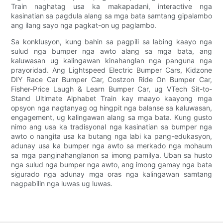
Train naghatag usa ka makapadani, interactive nga
kasinatian sa pagdula alang sa mga bata samtang gipalambo
ang ilang sayo nga pagkat-on ug paglambo.
Sa konklusyon, kung bahin sa pagpili sa labing kaayo nga
sulud nga bumper nga awto alang sa mga bata, ang
kaluwasan ug kalingawan kinahanglan nga panguna nga
prayoridad. Ang Lightspeed Electric Bumper Cars, Kidzone
DIY Race Car Bumper Car, Costzon Ride On Bumper Car,
Fisher-Price Laugh & Learn Bumper Car, ug VTech Sit-to-
Stand Ultimate Alphabet Train kay maayo kaayong mga
opsyon nga nagtanyag og hingpit nga balanse sa kaluwasan,
engagement, ug kalingawan alang sa mga bata. Kung gusto
nimo ang usa ka tradisyonal nga kasinatian sa bumper nga
awto o nangita usa ka butang nga labi ka pang-edukasyon,
adunay usa ka bumper nga awto sa merkado nga mohaum
sa mga panginahanglanon sa imong pamilya. Uban sa husto
nga sulud nga bumper nga awto, ang imong gamay nga bata
sigurado nga adunay mga oras nga kalingawan samtang
nagpabilin nga luwas ug luwas.