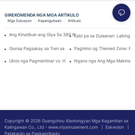
GIREKOMENDA NGA MGA ARTIKULO
Mga Solusyon
Kapanguhaan
Artikulo
Ang Kinatibuk-ang Giya Sa 360 Rolling Bumper Cars Para sa m
Labi pa sa Dulaanan: Labing 
Giunsa Pagsakay sa Tren sa Bata Nagpauswag sa Pag-uswag s
Paghimo og Themed Zone: Pag-
Ubos nga Pagmentinar vs. High-Thrill: Pagpili sa mga Electric 
Ngano nga Ang Mga Makina sa 
Copyright © 2026 Guangzhou Xiaotongyao Mga Kagamitan sa
Kalingawan Co., Ltd - www.xtyamusement.com |
Eskwolon
|
Patakaran sa Pagkapribado