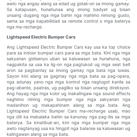
awto nga angay alang sa edad ug gidak-on sa imong gamay.
Sa katapusan, hunahunaa ang imong badyet ug bisan
unsang dugang nga mga bahin nga mahimo nimong gusto,
sama sa mga kapabilidad sa remote control o mga baterya
nga ma-recharge.
Lightspeed Electric Bumper Cars
Ang Lightspeed Electric Bumper Cars kay usa ka top choice
para sa indoor bumper cars para sa mga bata. Kini nga mga
sakyanan gidisenyo uban sa kaluwasan sa hunahuna, nga
nagpakita sa usa ka lig-on nga pagtukod ug mga seat belt
aron sa pagbantay sa imong gamay nga bata nga luwas.
Sayon kini alang sa gagmay nga mga bata sa pag-opera,
nga adunay yano nga mga kontrol nga nagtugot kanila sa
pag-abante, paatras, ug pagliko sa bisan unsang direksyon.
Ang hayag nga mga kolor ug makalingaw nga sound effects
naghimo niining mga bumper nga mga sakyanan nga
madanihon ug makapahinam alang sa mga bata. Ang
Lightspeed Electric Bumper Cars ma-recharge usab, mao
nga dili ka mabalaka bahin sa kanunay nga pag-ilis sa mga
baterya. Sa kinatibuk-an, kini nga mga bumper nga mga
awto nagtanyag usa ka hingpit nga balanse sa kaluwasan ug
kalingawan alang sa mga bata.