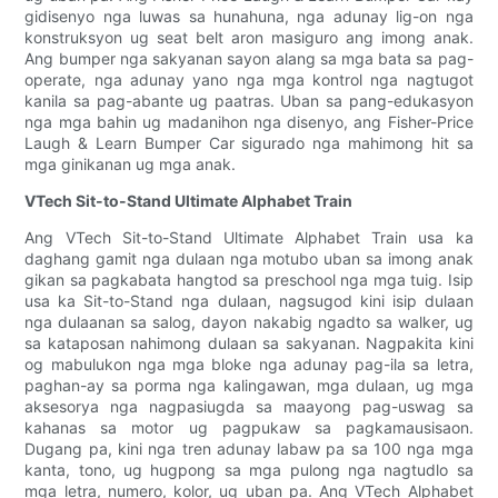
gidisenyo nga luwas sa hunahuna, nga adunay lig-on nga
konstruksyon ug seat belt aron masiguro ang imong anak.
Ang bumper nga sakyanan sayon ​​​​alang sa mga bata sa pag-
operate, nga adunay yano nga mga kontrol nga nagtugot
kanila sa pag-abante ug paatras. Uban sa pang-edukasyon
nga mga bahin ug madanihon nga disenyo, ang Fisher-Price
Laugh & Learn Bumper Car sigurado nga mahimong hit sa
mga ginikanan ug mga anak.
VTech Sit-to-Stand Ultimate Alphabet Train
Ang VTech Sit-to-Stand Ultimate Alphabet Train usa ka
daghang gamit nga dulaan nga motubo uban sa imong anak
gikan sa pagkabata hangtod sa preschool nga mga tuig. Isip
usa ka Sit-to-Stand nga dulaan, nagsugod kini isip dulaan
nga dulaanan sa salog, dayon nakabig ngadto sa walker, ug
sa kataposan nahimong dulaan sa sakyanan. Nagpakita kini
og mabulukon nga mga bloke nga adunay pag-ila sa letra,
paghan-ay sa porma nga kalingawan, mga dulaan, ug mga
aksesorya nga nagpasiugda sa maayong pag-uswag sa
kahanas sa motor ug pagpukaw sa pagkamausisaon.
Dugang pa, kini nga tren adunay labaw pa sa 100 nga mga
kanta, tono, ug hugpong sa mga pulong nga nagtudlo sa
mga letra, numero, kolor, ug uban pa. Ang VTech Alphabet