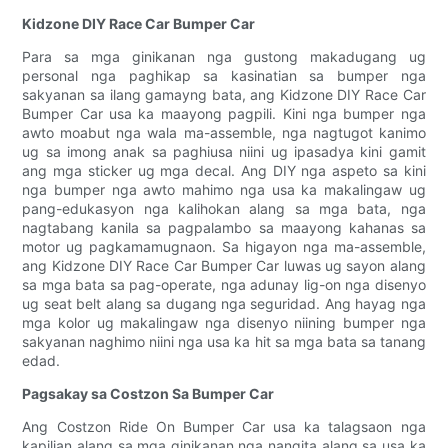
Kidzone DIY Race Car Bumper Car
Para sa mga ginikanan nga gustong makadugang ug
personal nga paghikap sa kasinatian sa bumper nga
sakyanan sa ilang gamayng bata, ang Kidzone DIY Race Car
Bumper Car usa ka maayong pagpili. Kini nga bumper nga
awto moabut nga wala ma-assemble, nga nagtugot kanimo
ug sa imong anak sa paghiusa niini ug ipasadya kini gamit
ang mga sticker ug mga decal. Ang DIY nga aspeto sa kini
nga bumper nga awto mahimo nga usa ka makalingaw ug
pang-edukasyon nga kalihokan alang sa mga bata, nga
nagtabang kanila sa pagpalambo sa maayong kahanas sa
motor ug pagkamamugnaon. Sa higayon nga ma-assemble,
ang Kidzone DIY Race Car Bumper Car luwas ug sayon ​​alang
sa mga bata sa pag-operate, nga adunay lig-on nga disenyo
ug seat belt alang sa dugang nga seguridad. Ang hayag nga
mga kolor ug makalingaw nga disenyo niining bumper nga
sakyanan naghimo niini nga usa ka hit sa mga bata sa tanang
edad.
Pagsakay sa Costzon Sa Bumper Car
Ang Costzon Ride On Bumper Car usa ka talagsaon nga
kapilian alang sa mga ginikanan nga nangita alang sa usa ka