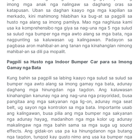
imong mga anak nga nalingaw sa daghang oras sa
katapusan. Uban sa daghan kaayo nga mga kapilian sa
merkado, kini mahimong hilabihan ka bug-at sa pagpili sa
husto nga alang sa imong pamilya. Mao nga naghiusa kami
usa ka komprehensibo nga giya sa nag-una nga 5 nga sulud
sa sulud nga bumper nga mga awto alang sa mga bata, nga
nagpunting sa kaluwasan ug kalingawan. Padayon sa
pagbasa aron mahibal-an ang tanan nga kinahanglan nimong
mahibal-an sa dili pa mopalit.
Pagpili sa Husto nga Indoor Bumper Car para sa Imong
Gamay nga Bata
Kung bahin sa pagpili sa labing kaayo nga sulud sa sulud sa
bumper nga awto alang sa imong gamay nga bata, adunay
daghang mga hinungdan nga tagdon. Ang kaluwasan
kinahanglan kanunay nga ang nag-una nga prayoridad, busa
pangitaa ang mga sakyanan nga lig-on, adunay mga seat
belt, ug sayon ​​nga kontrolon sa mga bata. Importante usab
ang kalingawan, busa pilia ang mga bumper nga sakyanan
nga adunay hayag, madanihon nga mga kolor ug adunay
makalingaw nga mga bahin sama sa mga suga ug sound
effects. Ang gidak-on usa pa ka hinungdanon nga butang
nga tagdon, tungod kay gusto nimo ang usa ka bumper nga