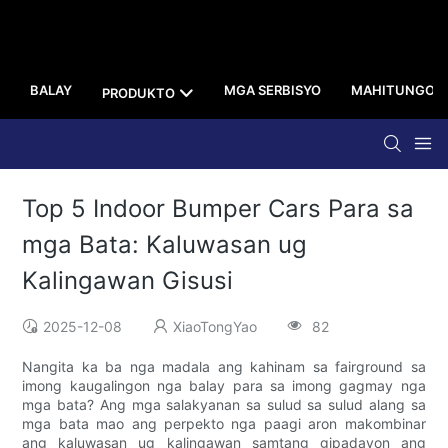
BALAY
MGA SERBISYO
MAHITUNGOD
PRODUKTO
Top 5 Indoor Bumper Cars Para sa
mga Bata: Kaluwasan ug
Kalingawan Gisusi
2025-12-08
XiaoTongYao
82
Nangita ka ba nga madala ang kahinam sa fairground sa
imong kaugalingon nga balay para sa imong gagmay nga
mga bata? Ang mga salakyanan sa sulud sa sulud alang sa
mga bata mao ang perpekto nga paagi aron makombinar
ang kaluwasan ug kalingawan samtang gipadayon ang