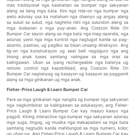
mas tradisyonal nga kasinatian sa bumper nga sakyanan
alang sa ilang mga bata. Kini nga ride-on nga bumper nga
awto adunay usa ka matahum nga disenyo ug angay alang
sa sulud sa sulud, nga naghimo niini nga sulundon alang sa
mga dulaanan o mga puy-anan. Ang Costzon Ride On
Bumper Car sayon ​​alang sa mga bata nga mag-operate, nga
adunay yano nga mga kontrol nga nagtugot kanila sa pag-
abante, paatras, ug pagliko sa bisan unsang direksyon. Ang
lig-on nga konstruksyon ug seat belt nagsiguro nga ang
imong anak luwas samtang nalingaw sa mga oras sa
kalingawan. Uban sa iyang rechargeable nga baterya ug
remote control nga kapabilidad, ang Costzon Ride On
Bumper Car nagtanyag og kasayon ​​ug kasayon ​​sa paggamit
alang sa mga ginikanan ug mga anak.
Fisher-Price Laugh & Learn Bumper Car
Para sa mga ginikanan nga nangita og bumper nga sakyanan
nga nagkombinar sa kalingawan sa edukasyon, ang Fisher-
Price Laugh & Learn Bumper Car kay maayo kaayo nga
pagpili. Kining interactive nga bumper nga sakyanan adunay
mga suga, tingog, ug musika nga makapadani sa mga bata
samtang nagtudlo kanila mahitungod sa mga numero, kolor,
ug uban pa. Ang Fisher-Price Laugh & Learn Bumper Car kay