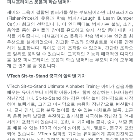
피셔프라이스 웃음과 학습 범퍼카
재미와 교육이 결합된 범퍼카를 찾는 부모님이라면 피셔프라이스
(Fisher-Price)의 웃음과 학습 범퍼카(Laugh & Learn Bumper
Car)가 최고의 선택입니다. 이 인터랙티브 범퍼카는 불빛, 소리,
음악을 통해 유아들의 참여를 유도하고 숫자, 색깔 등에 대한 지
식을 키워줍니다. 피셔프라이스 웃음과 학습 범퍼카는 안전을 최
우선으로 설계되었으며, 견고한 구조와 안전벨트로 아이를 안전
하게 보호합니다. 유아도 쉽게 조작할 수 있으며, 간단한 조작으
로 앞뒤로 움직일 수 있습니다. 교육적인 기능과 매력적인 디자인
을 갖춘 피셔프라이스 웃음과 학습 범퍼카는 부모와 아이 모두에
게 큰 인기를 끌 것입니다.
VTech Sit-to-Stand 궁극의 알파벳 기차
VTech Sit-to-Stand Ultimate Alphabet Train은 아이가 걸음마를
배우는 유아기부터 미취학 아동기까지 함께 성장하는 다재다능한
장난감입니다. Sit-to-Stand 장난감은 바닥 놀이 장난감으로 시작
하여 보행기로, 그리고 마지막으로 승용차 장난감으로 변신합니
다. 글자 인식, 도형 분류 놀이를 할 수 있는 다채로운 블록, 소근
육 운동 능력 발달을 촉진하고 호기심을 자극하는 장난감 및 액세
서리가 포함되어 있습니다. 또한, 이 기차에는 글자, 숫자, 색깔 등
을 배울 수 있는 100곡 이상의 싱어롱 노래, 멜로디, 문구가 포함
되어 있습니다. VTech 알파벳 기차는 유아들에게 흥미진진하고
상호 작용하는 놀이 경험을 제공하는 동시에 조기 학습과 발달을