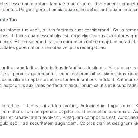
ile potest esse unum aptum familiae tuae eligere. Ideo ducem compl
tendentes. Perge legere ut omnia quae scire debes antequam emption
ante Tuo
 infante tuo venit, plures factores sunt considerandi. Salus semp
possint. Iocus etiam essentialis est, ergo elige currus auxiliatores qui 
ucialis est considerandus, cum currum auxiliatorem aptum aetati et m
cultates gubernationis remotae vel pilas recargabiles.
urribus auxiliaribus interioribus infantibus destinatis. Hi autocurru
cile a parvulis gubernantur, cum moderaminibus simplicibus quae 
rrus auxiliares captantes et excitantes infantibus reddunt. Autocurru
autocurrus auxiliares perfectum aequilibrium salutis et iucunditatis i
i impetuosi infantis sui addere volunt, Autocinetum Impulsorum 
o permittens eum componere et pittaciis et inscriptionibus ornare. A
btiles et creativitatem evolvant. Postquam compositus est, Autoci
ngulo sedilii ad securitatem augendam. Colores clari et designum 