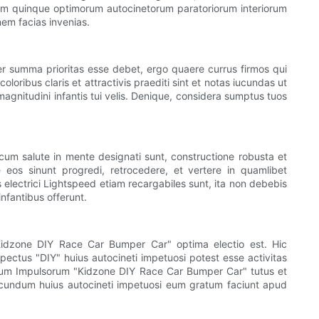
etum quinque optimorum autocinetorum paratoriorum interiorum
em facias invenias.
er summa prioritas esse debet, ergo quaere currus firmos qui
coloribus claris et attractivis praediti sint et notas iucundas ut
agnitudini infantis tui velis. Denique, considera sumptus tuos
s cum salute in mente designati sunt, constructione robusta et
eos sinunt progredi, retrocedere, et vertere in quamlibet
s electrici Lightspeed etiam recargabiles sunt, ita non debebis
nfantibus offerunt.
"Kidzone DIY Race Car Bumper Car" optima electio est. Hic
spectus "DIY" huius autocineti impetuosi potest esse activitas
netum Impulsorum "Kidzone DIY Race Car Bumper Car" tutus et
iucundum huius autocineti impetuosi eum gratum faciunt apud