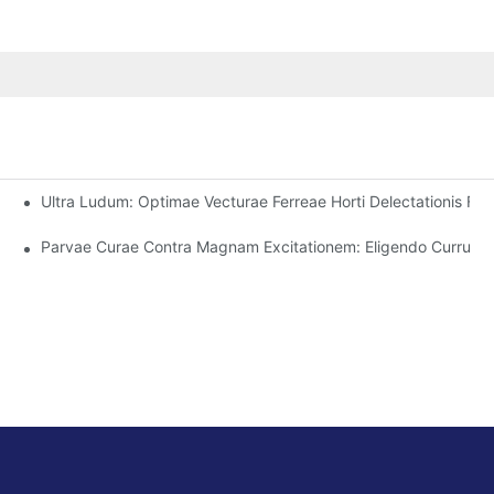
Ultra Ludum: Optimae Vecturae Ferreae Horti Delectationis Fami
um Integrando
Parvae Curae Contra Magnam Excitationem: Eligendo Currus El