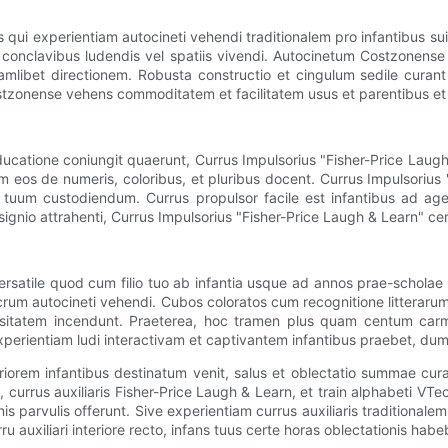
qui experientiam autocineti vehendi traditionalem pro infantibus su
ro conclavibus ludendis vel spatiis vivendi. Autocinetum Costzonens
mlibet directionem. Robusta constructio et cingulum sedile curant u
tzonense vehens commoditatem et facilitatem usus et parentibus et li
atione coniungit quaerunt, Currus Impulsorius "Fisher-Price Laugh &
m eos de numeris, coloribus, et pluribus docent. Currus Impulsoriu
rum tuum custodiendum. Currus propulsor facile est infantibus ad 
gnio attrahenti, Currus Impulsorius "Fisher-Price Laugh & Learn" certe
satile quod cum filio tuo ab infantia usque ad annos prae-scholae 
icrum autocineti vehendi. Cubos coloratos cum recognitione litterarum
iositatem incendunt. Praeterea, hoc tramen plus quam centum carmi
xperientiam ludi interactivam et captivantem infantibus praebet, d
rem infantibus destinatum venit, salus et oblectatio summae curae
n, currus auxiliaris Fisher-Price Laugh & Learn, et train alphabeti V
nis parvulis offerunt. Sive experientiam currus auxiliaris traditionalem
ru auxiliari interiore recto, infans tuus certe horas oblectationis ha