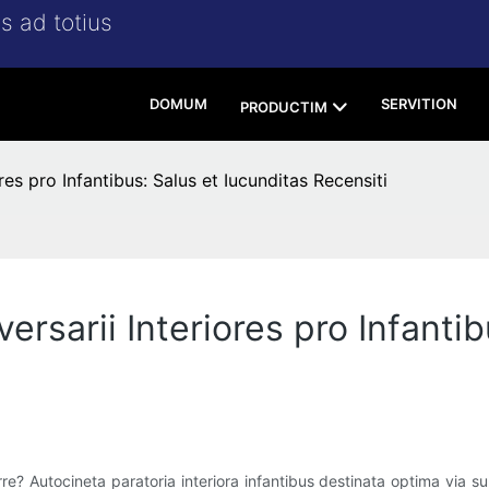
s ad totius
DOMUM
SERVITION
PRODUCTIM
es pro Infantibus: Salus et Iucunditas Recensiti
rsarii Interiores pro Infantib
e? Autocineta paratoria interiora infantibus destinata optima via s