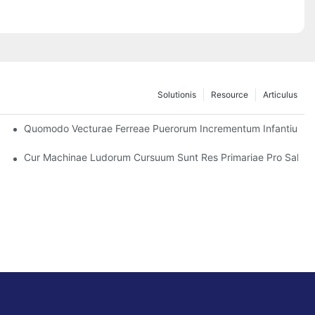
Solutionis
Resource
Articulus
liis
Quomodo Vecturae Ferreae Puerorum Incrementum Infantium 
ectricos Pro Negotio Tuo
Cur Machinae Ludorum Cursuum Sunt Res Primariae Pro Salis A