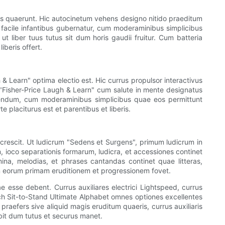
is quaerunt. Hic autocinetum vehens designo nitido praeditum
e facile infantibus gubernatur, cum moderaminibus simplicibus
t liber tuus tutus sit dum horis gaudii fruitur. Cum batteria
beris offert.
 Learn" optima electio est. Hic currus propulsor interactivus
s "Fisher-Price Laugh & Learn" cum salute in mente designatus
agendum, cum moderaminibus simplicibus quae eos permittunt
 placiturus est et parentibus et liberis.
crescit. Ut ludicrum "Sedens et Surgens", primum ludicrum in
, ioco separationis formarum, ludicra, et accessiones continet
na, melodias, et phrases cantandas continet quae litteras,
um eorum primam eruditionem et progressionem fovet.
 esse debent. Currus auxiliares electrici Lightspeed, currus
Tech Sit-to-Stand Ultimate Alphabet omnes optiones excellentes
 praefers sive aliquid magis eruditum quaeris, currus auxiliaris
bebit dum tutus et securus manet.