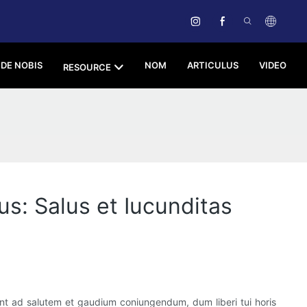
DE NOBIS
NOM
ARTICULUS
VIDEO
RESOURCE
us: Salus et Iucunditas
unt ad salutem et gaudium coniungendum, dum liberi tui horis