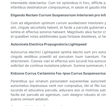
intermediis oblectantur. Cum tot optionibus in foro, diffic
infantibus destinatorum composuimus, in salute et gaudio in
Eligendo Rectam Currum Suspensorium Interiorem pro Inf
Cum ad eligendum optimum currum auxiliatorem interiorem pro
sint, cingula securitatis habent, et facile a parvulis gubernari 
lumina et effectus sonoros habeant. Magnitudo alius factor cr
et quaslibet notas additionales quas fortasse desideres, ut fa
Autocineta Electrica Propugnatoria Lightspeed
Autocurrus electrici Lightspeed optima electio sunt pro autoc
cingulis sedilibus praediti ad parvulum tuum tuendum. Fa
directionem. Colores clari et effectus soni iucundi hos autocu
sollicitari de continua mutatione pilarum. Summa summarum, hi 
Kidzone Currus Certaminis Fac-Ipse Currus Suspensorius
Parentibus qui ornatum personalem experientiae autocinet
autocinetus impetuosus venit non compositus, tibi et filio tu
iucunda et educativa parvulis, adiuvans eos ut motrices su
facilis est parvulis ad agendum, cum designo robusto et ci
pueros omnium aetatum.