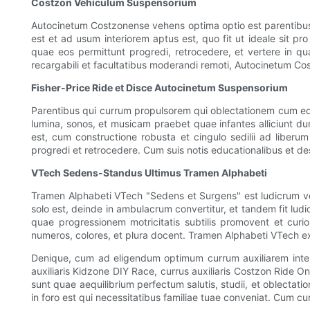
Costzon Vehiculum Suspensorium
Autocinetum Costzonense vehens optima optio est parentibus 
est et ad usum interiorem aptus est, quo fit ut ideale sit p
quae eos permittunt progredi, retrocedere, et vertere in qua
recargabili et facultatibus moderandi remoti, Autocinetum Cos
Fisher-Price Ride et Disce Autocinetum Suspensorium
Parentibus qui currum propulsorem qui oblectationem cum educ
lumina, sonos, et musicam praebet quae infantes alliciunt du
est, cum constructione robusta et cingulo sedilii ad libe
progredi et retrocedere. Cum suis notis educationalibus et desi
VTech Sedens-Standus Ultimus Tramen Alphabeti
Tramen Alphabeti VTech "Sedens et Surgens" est ludicrum ver
solo est, deinde in ambulacrum convertitur, et tandem fit lud
quae progressionem motricitatis subtilis promovent et cur
numeros, colores, et plura docent. Tramen Alphabeti VTech e
Denique, cum ad eligendum optimum currum auxiliarem interio
auxiliaris Kidzone DIY Race, currus auxiliaris Costzon Ride O
sunt quae aequilibrium perfectum salutis, studii, et oblectatio
in foro est qui necessitatibus familiae tuae conveniat. Cum cur