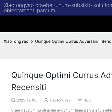
Xiaotongyao praebet unum-subsisto solution
oblectamenti parcum
XiaoTongYao
Quinque Optimi Currus Adversarii Interior
Quinque Optimi Currus Adve
Recensiti
2025-12-08
XiaoTongYao
163
Visne gaudium nundinarum in domum tuam parvulis tuis inferr