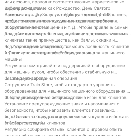
или сезонов, проводят соответствующие маркетинговые
мероприятия, такие как Рождество, День Святого
2. День рождения
Валентина и т. Д., Запустите Holiday Themed Doll Machines,
Предлагая услуги по случаю дня рождения детей,
чтобы привлечь клиентов для прихода и потребления.
предоставление игр в кукольные машины, игровое
оборудование в помещении и т. Д., Чтобы привлечь семьи
3. Система членства
для прихода и потребления, и увеличить доход от магазина.
Создайте систему членства, чтобы предоставить частым
клиентам такие преимущества, как баллы, скидки и
подарки на день рождения, повысить лояльность клиентов
4 、 Управление безопасности
и увеличить частоту потребления магазина.
1. Регулярно осматривайте оборудование для машинного
машины
Регулярно осматривайте и поддерживайте оборудование
для машины кукол, чтобы обеспечить стабильную и
безопасную работу.
2. Стандартизированная операция
Сотрудники Train Store, чтобы стандартно управлять
оборудованием для машинного машинного оборудования,
обеспечивая плавные и справедливые игры для клиентов.
3. Предупреждение о безопасности
Установите предупреждающие знаки и напоминания о
безопасности, чтобы направить клиентов правильно
использовать оборудование для машины кукол и избежать
5 、 Отзывы о клиентах и улучшение
опасных ситуаций.
1. Соберите отзывы клиентов
Регулярно собирайте отзывы клиентов о игровом опыте
кукольной машины, понимайте потребности клиентов и