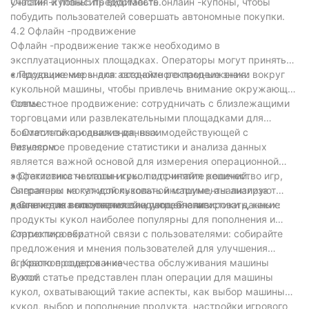
участия и повысить видимость.
Онлайн -купоны: предоставьте онлайн -купоны, чтобы
побудить пользователей совершать автономные покупки.
4.2 Офлайн -продвижение
Офлайн -продвижение также необходимо в
эксплуатационных площадках. Операторы могут принять
следующие меры для автономного продвижения:
• Продвижение знака: создайте рекламные знаки вокруг
кукольной машины, чтобы привлечь внимание окружающей
толпы.
Совместное продвижение: сотрудничать с близлежащими
торговцами или развлекательными площадками для
совместной продвижения, взаимодействующей с
5. Статистика и анализ данных
бизнесом.
Регулярное проведение статистики и анализа данных
является важной основой для измерения операционной
эффективности машин кукол и принятия решений.
• Статистика частоты игры: подсчитайте количество игр,
Операторы могут использовать инструменты анализа
сыгранных на каждой кукольной машине, анализируют
данных для выполнения следующей статистики данных:
вовлечение пользователей и потребление.
• Статистика популярности кукол: анализировать, какие
продукты кукол наиболее популярны для пополнения и
корректировки.
Статистика обратной связи с пользователями: собирайте
предложения и мнения пользователей для улучшения
игрового процесса и качества обслуживания машины
6. Краткое содержание
кукол.
В этой статье представлен план операции для машины
кукол, охватывающий такие аспекты, как выбор машины
кукол, выбор и пополнение продукта, настройки игрового