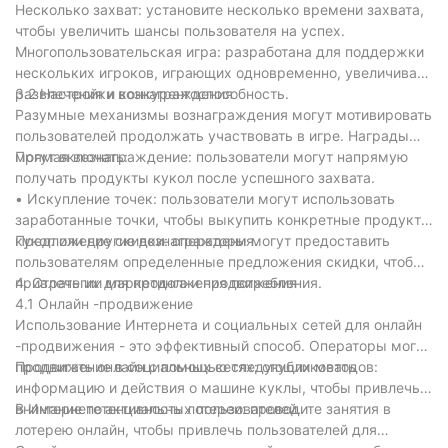
Несколько захват: установите несколько времени захвата,
чтобы увеличить шансы пользователя на успех.
Многопользовательская игра: разработана для поддержки
нескольких игроков, играющих одновременно, увеличивая
развлечения и конкурентоспособность.
3.2 Настройки вознаграждения
Разумные механизмы вознаграждения могут мотивировать
пользователей продолжать участвовать в игре. Награды
могут включать:
Прямая вознаграждение: пользователи могут напрямую
получать продукты кукол после успешного захвата.
• Искупление точек: пользователи могут использовать
заработанные точки, чтобы выкупить конкретные продукты
кукол или другие вознаграждения.
Предложение скидки: операторы могут предоставить
пользователям определенные предложения скидки, чтобы
привлечь их для продолжения потребления.
4. Стратегии маркетинга и продвижения
4.1 Онлайн -продвижение
Использование Интернета и социальных сетей для онлайн
-продвижения - это эффективный способ. Операторы могут
продвигать онлайн с помощью следующих методов:
Продвижение в социальных сетях: опубликовать
информацию и действия о машине куклы, чтобы привлечь
внимание потенциальных пользователей.
В Интернете активность лотереи: проводите занятия в
лотерею онлайн, чтобы привлечь пользователей для