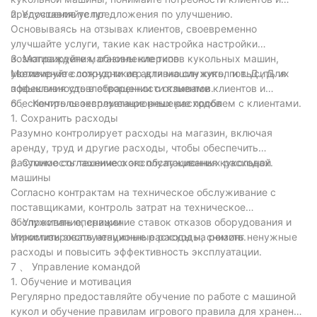
предоставляйте предложения по улучшению.
2. Улучшение услуг
Основываясь на отзывах клиентов, своевременно
улучшайте услуги, такие как настройка настройки
вознаграждения, обновление типов кукольных машин,
3. Мотивируйте магазины клерков
увеличение сложности игр для машин кукол и т. Д., Для
Мотивируйте сотрудников активно служить, повысить их
повышения удовлетворенности клиентов.
эффективность в обращении с отзывами клиентов и
обеспечить своевременное решение проблем с клиентами.
6 、 Контроль эксплуатационных расходов
1. Сохранить расходы
Разумно контролирует расходы на магазин, включая
аренду, труд и другие расходы, чтобы обеспечить
разумное соглашение о эксплуатационных расходах.
2. Стоимость технического обслуживания кукольной
машины
Согласно контрактам на техническое обслуживание с
поставщиками, контроль затрат на техническое
обслуживание, снижение ставок отказов оборудования и
3. Упростить операции
минимизировать ненужные расходы на ремонт.
Упростить эксплуатационные расходы, снизить ненужные
расходы и повысить эффективность эксплуатации.
7 、 Управление командой
1. Обучение и мотивация
Регулярно предоставляйте обучение по работе с машиной
кукол и обучение правилам игрового правила для хранения