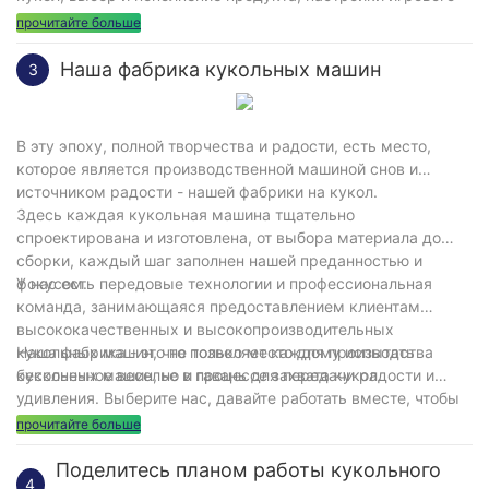
процесса и вознаграждения, стратегии маркетинга и
прочитайте больше
продвижения по службе, а также статистика данных и
анализ данных. Операторы могут повысить прибыльность и
Наша фабрика кукольных машин
3
пользовательский опыт машины кукол на основе
руководства этого плана и достичь лучших результатов
эксплуатации.
В эту эпоху, полной творчества и радости, есть место,
которое является производственной машиной снов и
источником радости - нашей фабрики на кукол.
Здесь каждая кукольная машина тщательно
спроектирована и изготовлена, от выбора материала до
сборки, каждый шаг заполнен нашей преданностью и
фокусом.
У нас есть передовые технологии и профессиональная
команда, занимающаяся предоставлением клиентам
высококачественных и высокопроизводительных
кукольных машин, что позволяет каждому испытать
Наша фабрика - это не только место для производства
бесконечное веселье в процессе захвата кукол.
кукольных машин, но и гавань для передачи радости и
удивления. Выберите нас, давайте работать вместе, чтобы
создать мир, полный радости для вас!
прочитайте больше
Поделитесь планом работы кукольного
4