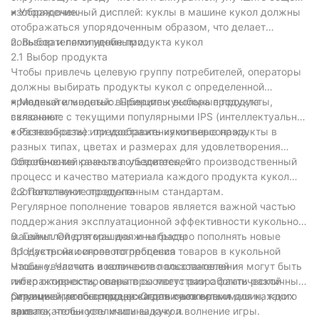
изображение.
• Упорядоченный дисплей: куклы в машине кукол должны
отображаться упорядоченным образом, что делает
пользователями удобными.
2. Выбор и пополнение продукта кукол
2.1 Выбор продукта
Чтобы привлечь целевую группу потребителей, операторы
должны выбирать продукты кукол с определенной
привлекательностью. Принципы выбора продукта
• Модный и модный: выберите кукольные продукты,
включают:
связанные с текущими популярными IPS (интеллектуальная
собственность) или изображениями персонажа.
• Разнообразие: предоставить кукольные продукты в
разных типах, цветах и размерах для удовлетворения
потребностей разных пользователей.
Обеспечение качества: убедитесь, что производственный
процесс и качество материала каждого продукта кукол
соответствуют определенным стандартам.
2.2 Пополнение продукта
Регулярное пополнение товаров является важной частью
поддержания эксплуатационной эффективности кукольной
машины. Операторы должны быстро пополнять новые
3. Геймплей для машины и награды
продукты на основе потребления товаров в кукольной
3.1 Настройки игрового процесса
машине. Частота и количество восстановления могут быть
Чтобы увеличить вовлечение пользователей и
гибко скорректированы в соответствии с фактической
интерактивность, операторы могут разработать различные
ситуацией, чтобы поддерживать свежесть и
режимы игрового процесса для кукольных машин, таких
Ограничение по времени: Ограничьте время для каждого
привлекательность машины кукол.
как:
захвата, чтобы увеличить задачу и волнение игры.