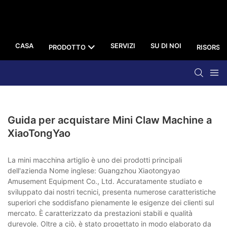
CASA
SERVIZI
SU DI NOI
PRODOTTO
RISORSA
Guida per acquistare Mini Claw Machine a
XiaoTongYao
La mini macchina artiglio è uno dei prodotti principali
dell'azienda Nome inglese: Guangzhou Xiaotongyao
Amusement Equipment Co., Ltd. Accuratamente studiato e
sviluppato dai nostri tecnici, presenta numerose caratteristiche
superiori che soddisfano pienamente le esigenze dei clienti sul
mercato. È caratterizzato da prestazioni stabili e qualità
durevole. Oltre a ciò, è stato progettato in modo elaborato da