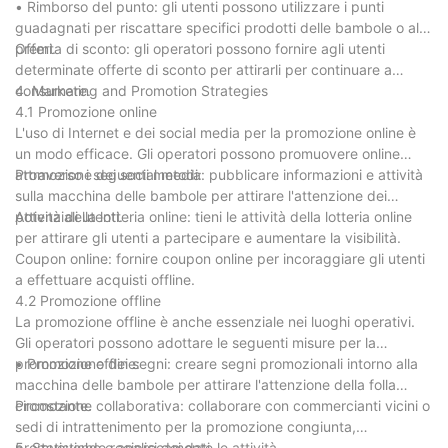
• Rimborso del punto: gli utenti possono utilizzare i punti
guadagnati per riscattare specifici prodotti delle bambole o altri
premi.
Offerta di sconto: gli operatori possono fornire agli utenti
determinate offerte di sconto per attirarli per continuare a
consumare.
4. Marketing and Promotion Strategies
4.1 Promozione online
L'uso di Internet e dei social media per la promozione online è
un modo efficace. Gli operatori possono promuovere online
attraverso i seguenti metodi:
Promozione dei social media: pubblicare informazioni e attività
sulla macchina delle bambole per attirare l'attenzione dei
potenziali utenti.
Attività della lotteria online: tieni le attività della lotteria online
per attirare gli utenti a partecipare e aumentare la visibilità.
Coupon online: fornire coupon online per incoraggiare gli utenti
a effettuare acquisti offline.
4.2 Promozione offline
La promozione offline è anche essenziale nei luoghi operativi.
Gli operatori possono adottare le seguenti misure per la
promozione offline:
• Promozione dei segni: creare segni promozionali intorno alla
macchina delle bambole per attirare l'attenzione della folla
circostante.
Promozione collaborativa: collaborare con commercianti vicini o
sedi di intrattenimento per la promozione congiunta,
promuovendo reciprocamente le attività.
5. Statistiche e analisi dei dati