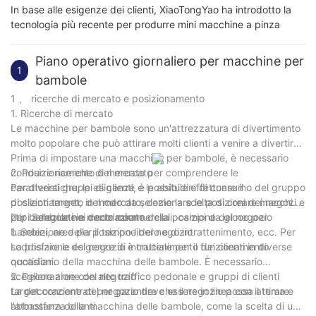
In base alle esigenze dei clienti, XiaoTongYao ha introdotto la
tecnologia più recente per produrre mini macchine a pinza
Piano operativo giornaliero per macchine per
1
bambole
1 、 ricerche di mercato e posizionamento
1. Ricerche di mercato
Le macchine per bambole sono un'attrezzatura di divertimento
molto popolare che può attirare molti clienti a venire a divertirsi.
Prima di impostare una macchina per bambole, è necessario
condurre ricerche di mercato per comprendere le
2. Posizionamento del mercato
caratteristiche, le esigenze e le abitudini di consumo del gruppo
Per diversi gruppi di clienti, è possibile effettuare il
di clienti target, in modo da selezionare le posizioni dei negozi e
posizionamento del mercato, come la scelta di creare macchine
i tipi adeguati in modo mirato.
per bambole nei centri commerciali, campi da gioco per
2 、 Selezione e decorazione della posizione del negozio
bambini, aree per il tempo libero e di intrattenimento, ecc. Per
1. Selezione della posizione del negozio
soddisfare le esigenze di intrattenimento dei clienti in diverse
La posizione del negozio è cruciale per il funzionamento
occasioni.
quotidiano della macchina delle bambole. È necessario
scegliere aree con alto traffico pedonale e gruppi di clienti
2. Decorazione del negozio
target concentrati per garantire che il negozio possa attirare
La decorazione del negozio deve essere in linea con il tema e
abbastanza clienti.
l'atmosfera della macchina delle bambole, come la scelta di uno