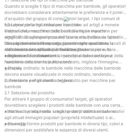
Quando si sceglie il tipo di macchina per bambole, gli operatori
dovrebbero considerare attentamente le preferenze e il potere
d'acquisto del gruppo di consumatori target. I tipi comuni di
macchine per artigli includono macchine ad artigli a monete
1,2 Layout della macchina per bambole
elettroniche, macchine tradizionali di artigli e macchine per
Il layout della macchina delle bambole ha un impatto
artigli VR. Gli operatori possono fare scelte basate su fattori
significativo sull'esperienza dell'utente e sull'efficacia operativa.
come la domanda di mercato, i prezzi delle macchine, i costi di
Gli operatori dovrebbero organizzare ragionevolmente la
Uso ragionevole dello spazio: garantire una spaziatura
rifornimento e le difficoltà di manutenzione.
macchina delle bambole per facilitare l'osservazione, la
sufficiente e uno spazio di attività tra gli utenti per evitare
selezione e il funzionamento. I principi di base del layout della
congestione e collisioni.
• Bello e ordinato: mantieni la macchina delle bambole e
macchina delle bambole includono:
l'ambiente circostante pulito e ordinato, migliora l'immagine
generale.
• Display ordinato: le bambole nella macchina delle bambole
devono essere visualizzate in modo ordinato, rendendo
conveniente per gli utenti scegliere.
2. Selezione e rifornimento del prodotto per macchine per
bambole
2.1 Selezione del prodotto
Per attirare il gruppo di consumatori target, gli operatori
dovrebbero scegliere i prodotti delle bambole con una certa
attrattiva. I principi della selezione del prodotto includono:
• Alla moda e alla moda: scegli i prodotti delle bambole relativi
agli attuali immagini popolari (proprietà intellettuale) o ai
personaggi.
• Diversità: fornire prodotti per bambole in diversi tipi, colori e
dimensioni per soddisfare le esigenze di diversi utenti.