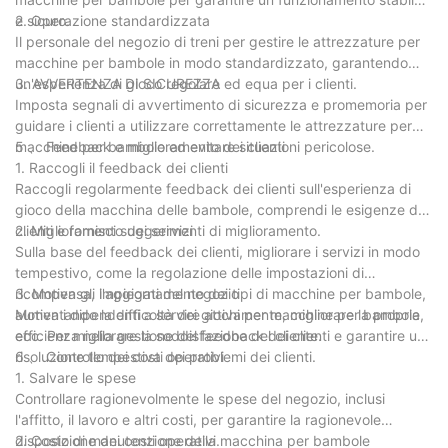
e sicuro.
2. Operazione standardizzata
Il personale del negozio di treni per gestire le attrezzature per
macchine per bambole in modo standardizzato, garantendo
un'esperienza di gioco regolare ed equa per i clienti.
3. AVVERTENZA DI SICUREZZA
Imposta segnali di avvertimento di sicurezza e promemoria per
guidare i clienti a utilizzare correttamente le attrezzature per
macchine per bambole ed evitare situazioni pericolose.
5 、 Feedback e miglioramento dei clienti
1. Raccogli il feedback dei clienti
Raccogli regolarmente feedback dei clienti sull'esperienza di
gioco della macchina delle bambole, comprendi le esigenze dei
clienti e fornisci suggerimenti di miglioramento.
2. Miglioramento dei servizi
Sulla base del feedback dei clienti, migliorare i servizi in modo
tempestivo, come la regolazione delle impostazioni di
ricompensa, l'aggiornamento dei tipi di macchine per bambole,
3. Motiva gli impiegati del negozio
aumentando la difficoltà dei giochi per macchine per bambole,
Motiva i dipendenti a servire attivamente, migliorare la propria
ecc. Per migliorare la soddisfazione del cliente.
efficienza nella gestione del feedback dei clienti e garantire una
risoluzione tempestiva dei problemi dei clienti.
6 、 Controllo dei costi operativi
1. Salvare le spese
Controllare ragionevolmente le spese del negozio, inclusi
l'affitto, il lavoro e altri costi, per garantire la ragionevole
disposizione dei costi operativi.
2. Costo di manutenzione della macchina per bambole