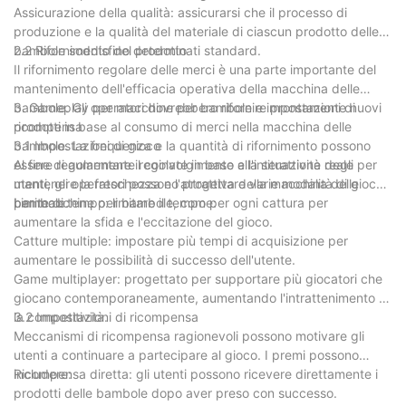
Assicurazione della qualità: assicurarsi che il processo di
produzione e la qualità del materiale di ciascun prodotto delle
bambole soddisfino determinati standard.
2.2 Rifornimento del prodotto
Il rifornimento regolare delle merci è una parte importante del
mantenimento dell'efficacia operativa della macchina delle
bambole. Gli operatori dovrebbero rifornire prontamente nuovi
3. Gameplay per macchine per bambole e impostazioni di
prodotti in base al consumo di merci nella macchina delle
ricompensa
bambole. La frequenza e la quantità di rifornimento possono
3.1 Impostazioni di gioco
essere regolarmente regolate in base alla situazione reale per
Al fine di aumentare il coinvolgimento e l'interattività degli
mantenere la freschezza e l'attrattiva della macchina delle
utenti, gli operatori possono progettare varie modalità di gioco
bambole.
per macchine per bambole, come:
Limite di tempo: limitare il tempo per ogni cattura per
aumentare la sfida e l'eccitazione del gioco.
Catture multiple: impostare più tempi di acquisizione per
aumentare le possibilità di successo dell'utente.
Game multiplayer: progettato per supportare più giocatori che
giocano contemporaneamente, aumentando l'intrattenimento e
la competitività.
3.2 Impostazioni di ricompensa
Meccanismi di ricompensa ragionevoli possono motivare gli
utenti a continuare a partecipare al gioco. I premi possono
includere:
Ricompensa diretta: gli utenti possono ricevere direttamente i
prodotti delle bambole dopo aver preso con successo.