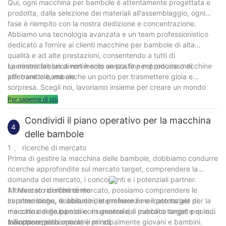
Qui, ogni macchina per bambole è attentamente progettata e
prodotta, dalla selezione dei materiali all'assemblaggio, ogni
fase è riempito con la nostra dedizione e concentrazione.
Abbiamo una tecnologia avanzata e un team professionistico
dedicato a fornire ai clienti macchine per bambole di alta
qualità e ad alte prestazioni, consentendo a tutti di
sperimentare un divertimento senza fine nel processo di
La nostra fabbrica non è solo un posto per produrre macchine
afferrare le bambole.
per bambole, ma anche un porto per trasmettere gioia e
sorpresa. Scegli noi, lavoriamo insieme per creare un mondo
pieno di gioia per te!
Per saperne di più
Condividi il piano operativo per la macchina
4
delle bambole
1 、 ricerche di mercato
Prima di gestire la macchina delle bambole, dobbiamo condurre
ricerche approfondite sul mercato target, comprendere la
domanda del mercato, i concorrenti e i potenziali partner.
Attraverso ricerche di mercato, possiamo comprendere le
1.1 Mercato di riferimento
caratteristiche, le abitudini, le preferenze e il potenziale di
In primo luogo, dobbiamo determinare il mercato target per la
mercato del gruppo di consumatori del mercato target e quindi
macchina delle bambole. In generale, il pubblico target per le
sviluppare piani operativi mirati.
macchine per bambole è principalmente giovani e bambini.
1.2 concorrenti