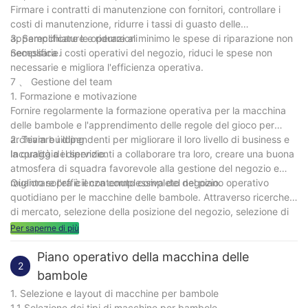
Firmare i contratti di manutenzione con fornitori, controllare i
costi di manutenzione, ridurre i tassi di guasto delle
apparecchiature e ridurre al minimo le spese di riparazione non
3. Semplificare le operazioni
necessarie.
Semplifica i costi operativi del negozio, riduci le spese non
necessarie e migliora l'efficienza operativa.
7 、 Gestione del team
1. Formazione e motivazione
Fornire regolarmente la formazione operativa per la macchina
delle bambole e l'apprendimento delle regole del gioco per
archiviare i dipendenti per migliorare il loro livello di business e
2. Team building
la qualità del servizio.
Incoraggia i dipendenti a collaborare tra loro, creare una buona
atmosfera di squadra favorevole alla gestione del negozio e
migliorare l'efficienza complessiva del negozio.
Quanto sopra è il contenuto completo del piano operativo
quotidiano per le macchine delle bambole. Attraverso ricerche
di mercato, selezione della posizione del negozio, selezione di
tipi di macchine per bambole, pianificazione delle attività di
Per saperne di più
marketing, gestione della sicurezza, feedback dei clienti e
miglioramento, controllo dei costi, gestione del team e altre
Piano operativo della macchina delle
2
misure, può aiutare i negozi di macchine per le bambole a
bambole
migliorare l'efficienza operativa e ottenere un funzionamento
1. Selezione e layout di macchine per bambole
stabile a lungo termine. Spero che ti sia utile.
1.1 Selezione dei tipi di macchine per bambole