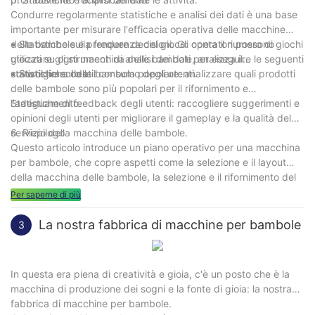
Condurre regolarmente statistiche e analisi dei dati è una base
importante per misurare l'efficacia operativa delle macchine
delle bambole e prendere decisioni. Gli operatori possono
• Statistiche sulla frequenza del gioco: conta il numero di giochi
utilizzare gli strumenti di analisi dei dati per eseguire le seguenti
giocati su ogni macchina delle bambole, analizza il
statistiche sui dati:
coinvolgimento e il consumo degli utenti.
• Statistiche della bambola popolare: analizzare quali prodotti
delle bambole sono più popolari per il rifornimento e
l'adeguamento.
Statistiche di feedback degli utenti: raccogliere suggerimenti e
opinioni degli utenti per migliorare il gameplay e la qualità del
servizio della macchina delle bambole.
6. Riepilogo
Questo articolo introduce un piano operativo per una macchina
per bambole, che copre aspetti come la selezione e il layout
della macchina delle bambole, la selezione e il rifornimento del
prodotto, le impostazioni di gioco e ricompensa, strategie di
Per saperne di più
marketing e promozione, nonché statistiche e analisi dei dati.
Gli operatori possono migliorare la redditività e l'esperienza
La nostra fabbrica di macchine per bambole
3
dell'utente della macchina delle bambole in base alla guida di
questo piano e ottenere risultati operativi migliori.
In questa era piena di creatività e gioia, c'è un posto che è la
macchina di produzione dei sogni e la fonte di gioia: la nostra
fabbrica di macchine per bambole.