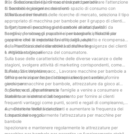
stile di decorazione luminoso e colorato per attirare l'attenzione
3 、 Selezione dei tipi di macchine per bambole
di bambini e giovani e creare uno spazio di consumo con
1. Secondo le esigenze dei clienti
affinità e divertimento.
Sulla base dei risultati delle ricerche di mercato, seleziona il tipo
appropriato di macchina per bambole per il gruppo di clienti
target, come i personaggi dei cartoni animati favoriti da
2. Fornitore di macchine per bambole di alta qualità
bambini, personaggi popolari cinematografici, nonché da
Scegli un fornitore di macchine per bambole affidabili per
coppie e idoli di celebrità favoriti dagli adulti.
garantire che le impostazioni di qualità, aspetto e ricompensa
della macchina delle bambole soddisfino le esigenze dei clienti
4 、 Pianificazione delle attività di marketing
e migliorano l'esperienza del consumatore.
1. Attività stagionali
Sulla base delle caratteristiche delle diverse vacanze o delle
stagioni, svolgere attività di marketing corrispondenti, come
Natale, San Valentino, ecc., Lavorare macchine per bambole a
2. Festa di compleanno
tema per le vacanze per attirare i clienti per venire a
Offrire servizi per feste di compleanno per bambini, fornire
consumare.
giochi per macchine per bambole, attrezzature da gioco al
coperto, ecc., Per attirare le famiglie a venire a consumare e
3. Sistema di appartenenza
aumentare le entrate del negozio.
Stabilire un sistema di abbonamento per fornire ai clienti
frequenti vantaggi come punti, sconti e regali di compleanno,
aumentare la fedeltà dei clienti e aumentare la frequenza dei
4 、 Gestione della sicurezza
consumi dei negozi.
1. Ispezionare regolarmente l'attrezzatura per macchine per
bambole
Ispezionare e mantenere regolarmente le attrezzature per
macchine per bambole per garantire un funzionamento stabile