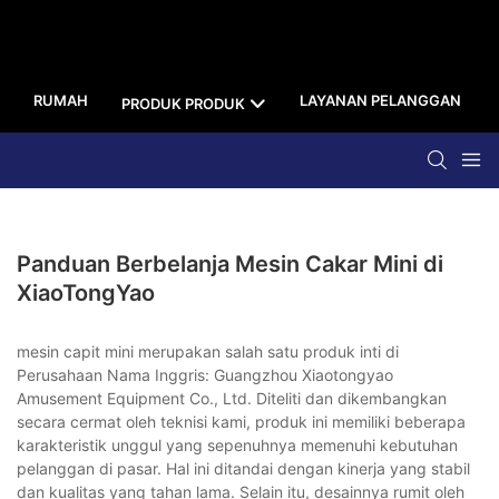
RUMAH
LAYANAN PELANGGAN
PRODUK PRODUK
Panduan Berbelanja Mesin Cakar Mini di
XiaoTongYao
mesin capit mini merupakan salah satu produk inti di
Perusahaan Nama Inggris: Guangzhou Xiaotongyao
Amusement Equipment Co., Ltd. Diteliti dan dikembangkan
secara cermat oleh teknisi kami, produk ini memiliki beberapa
karakteristik unggul yang sepenuhnya memenuhi kebutuhan
pelanggan di pasar. Hal ini ditandai dengan kinerja yang stabil
dan kualitas yang tahan lama. Selain itu, desainnya rumit oleh