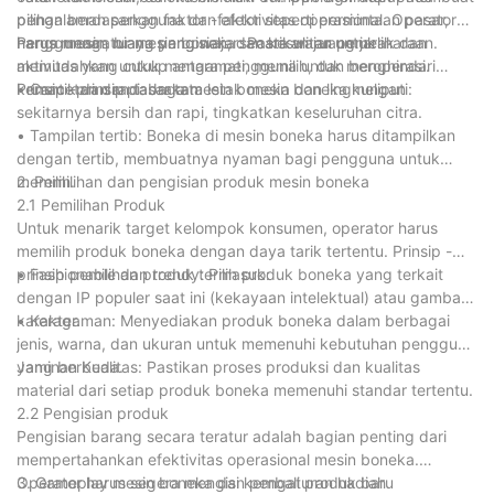
pilihan berdasarkan faktor -faktor seperti permintaan pasar,
pengalaman pengguna dan efektivitas operasional. Operator
harga mesin, biaya pengisian, dan kesulitan pemeliharaan.
harus mengatur mesin boneka secara wajar untuk
Penggunaan ruang yang wajar: Pastikan ruang jarak dan
memudahkan untuk mengamati, memilih, dan beroperasi.
aktivitas yang cukup antara pengguna untuk menghindari
Prinsip -prinsip dasar tata letak mesin boneka meliputi:
kemacetan dan tabrakan.
• Cantik dan rapi: Jaga mesin boneka dan lingkungan
sekitarnya bersih dan rapi, tingkatkan keseluruhan citra.
• Tampilan tertib: Boneka di mesin boneka harus ditampilkan
dengan tertib, membuatnya nyaman bagi pengguna untuk
memilih.
2. Pemilihan dan pengisian produk mesin boneka
2.1 Pemilihan Produk
Untuk menarik target kelompok konsumen, operator harus
memilih produk boneka dengan daya tarik tertentu. Prinsip -
prinsip pemilihan produk termasuk:
• Fashionable dan trendy: Pilih produk boneka yang terkait
dengan IP populer saat ini (kekayaan intelektual) atau gambar
karakter.
• Keragaman: Menyediakan produk boneka dalam berbagai
jenis, warna, dan ukuran untuk memenuhi kebutuhan pengguna
yang berbeda.
Jaminan Kualitas: Pastikan proses produksi dan kualitas
material dari setiap produk boneka memenuhi standar tertentu.
2.2 Pengisian produk
Pengisian barang secara teratur adalah bagian penting dari
mempertahankan efektivitas operasional mesin boneka.
Operator harus segera mengisi kembali produk baru
3. Gameplay mesin boneka dan pengaturan hadiah