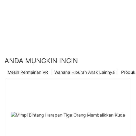
layanan, memberikan jaminan yang solid untuk operasi stabil
arcade.
ANDA MUNGKIN INGIN
Mesin Permainan VR
Wahana Hiburan Anak Lainnya
Produk