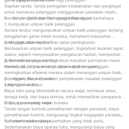
Siapkan tanda -tanda peringatan keselamatan dan pengingat
untuk memandu pelanggan menggunakan peralatan mesin
boneka dengan benar dan menghindari situasi berbahaya.
5 、 Umpan Balik dan Peningkatan Pelanggan
1. Kumpulkan umpan balik pelanggan
Secara teratur mengumpulkan umpan balik pelanggan tentang
pengalaman game mesin boneka, memahami kebutuhan
pelanggan, dan memberikan saran peningkatan.
2. Meningkatkan layanan
Berdasarkan umpan balik pelanggan, tingkatkan layanan tepat
waktu, seperti menyesuaikan pengaturan hadiah, memperbarui
jenis mesin boneka, meningkatkan kesulitan permainan mesin
3. Memotivasi pegawai toko
boneka, dll., Untuk meningkatkan kepuasan pelanggan.
Memotivasi karyawan untuk secara aktif melayani,
meningkatkan efisiensi mereka dalam menangani umpan balik
pelanggan, dan memastikan penyelesaian masalah pelanggan
6 、 Kontrol Biaya Operasi
yang tepat waktu.
1. Menghemat biaya
Biaya toko yang dikendalikan secara wajar, termasuk sewa,
tenaga kerja, dan biaya lainnya, untuk memastikan pengaturan
biaya operasi yang wajar.
2. Biaya perawatan mesin boneka
Tanda tangan kontrak pemeliharaan dengan pemasok, biaya
pemeliharaan kontrol, mengurangi tingkat kegagalan peralatan,
dan meminimalkan biaya perbaikan yang tidak perlu.
3. Sederhanakan operasi
Sederhanakan biaya operasi toko, mengurangi biaya yang