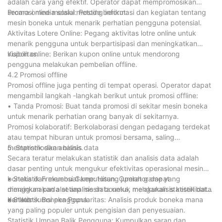
adalah cara yang efektif. Operator dapat mempromosikan
secara online melalui metode berikut:
Promosi media sosial: Posting informasi dan kegiatan tentang
mesin boneka untuk menarik perhatian pengguna potensial.
Aktivitas Lotere Online: Pegang aktivitas lotre online untuk
menarik pengguna untuk berpartisipasi dan meningkatkan
visibilitas.
Kupon online: Berikan kupon online untuk mendorong
pengguna melakukan pembelian offline.
4.2 Promosi offline
Promosi offline juga penting di tempat operasi. Operator dapat
mengambil langkah -langkah berikut untuk promosi offline:
• Tanda Promosi: Buat tanda promosi di sekitar mesin boneka
untuk menarik perhatian orang banyak di sekitarnya.
Promosi kolaboratif: Berkolaborasi dengan pedagang terdekat
atau tempat hiburan untuk promosi bersama, saling
mempromosikan bisnis.
5. Statistik dan analisis data
Secara teratur melakukan statistik dan analisis data adalah
dasar penting untuk mengukur efektivitas operasional mesin
boneka dan membuat keputusan. Operator dapat
• Statistik Frekuensi Game: Hitung jumlah game yang
menggunakan alat analisis data untuk melakukan statistik data
dimainkan pada setiap mesin boneka, menganalisis keterlibatan
berikut:
dan konsumsi pengguna.
• Statistik Boneka Popularitas: Analisis produk boneka mana
yang paling populer untuk pengisian dan penyesuaian.
Statistik Umpan Balik Pengguna: Kumpulkan saran dan