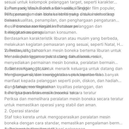
sesuai untuk kelompok pelanggan target, seperti karakter
kartun yang disukai oleh anak -anak, karakter film populer,
2. Pemasok Mesin Boneka Berkualitas Tinggi
serta pasangan dan idola selebriti yang disukai oleh orang
Pilih pemasok mesin boneka terkemuka untuk memastikan
dewasa.
bahwa kualitas, penampilan, dan penghargaan pengaturan
mesin boneka memenuhi kebutuhan pelanggan dan
4 、 Perencanaan Kegiatan Pemasaran
meningkatkan pengalaman konsumen.
1. Kegiatan musiman
Berdasarkan karakteristik liburan atau musim yang berbeda,
melakukan kegiatan pemasaran yang sesuai, seperti Natal, Hari
Valentine, dll., Luncurkan mesin boneka bertema liburan untuk
2. Pesta ulang tahun
menarik pelanggan untuk datang dan dikonsumsi.
Menawarkan layanan pesta ulang tahun anak -anak,
menyediakan permainan mesin boneka, peralatan bermain
dalam ruangan, dll., Untuk menarik keluarga untuk datang dan
3. Sistem Keanggotaan
mengkonsumsi, dan meningkatkan pendapatan toko.
Membangun sistem keanggotaan untuk memberikan banyak
manfaat kepada pelanggan seperti poin, diskon, dan hadiah
ulang tahun, meningkatkan loyalitas pelanggan, dan
4 、 Manajemen Keamanan
meningkatkan frekuensi konsumsi toko.
1. Periksa peralatan mesin boneka secara teratur
Periksa dan memelihara peralatan mesin boneka secara teratur
untuk memastikan operasi yang stabil dan aman.
2. Operasi standar
Staf toko kereta untuk mengoperasikan peralatan mesin
boneka dengan cara standar, memastikan pengalaman bermain
game yang lancar dan adil bagi pelanggan.
3. Peringatan Keselamatan