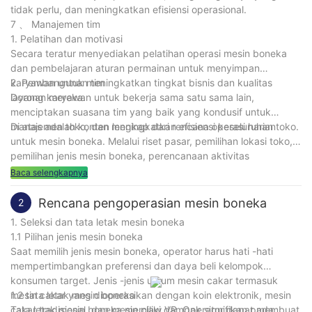
tidak perlu, dan meningkatkan efisiensi operasional.
7 、 Manajemen tim
1. Pelatihan dan motivasi
Secara teratur menyediakan pelatihan operasi mesin boneka
dan pembelajaran aturan permainan untuk menyimpan
karyawan untuk meningkatkan tingkat bisnis dan kualitas
2. Pembangunan tim
layanan mereka.
Dorong karyawan untuk bekerja sama satu sama lain,
menciptakan suasana tim yang baik yang kondusif untuk
manajemen toko, dan meningkatkan efisiensi keseluruhan toko.
Di atas adalah konten lengkap dari rencana operasi harian
untuk mesin boneka. Melalui riset pasar, pemilihan lokasi toko,
pemilihan jenis mesin boneka, perencanaan aktivitas
pemasaran, manajemen keselamatan, umpan balik dan
Baca selengkapnya
peningkatan pelanggan, kontrol biaya, manajemen tim dan
tindakan lainnya, ini dapat membantu toko mesin boneka
Rencana pengoperasian mesin boneka
2
meningkatkan efisiensi operasional dan mencapai operasi stabil
1. Seleksi dan tata letak mesin boneka
jangka panjang. Semoga bermanfaat bagi Anda.
1.1 Pilihan jenis mesin boneka
Saat memilih jenis mesin boneka, operator harus hati -hati
mempertimbangkan preferensi dan daya beli kelompok
konsumen target. Jenis -jenis umum mesin cakar termasuk
mesin cakar yang dioperasikan dengan koin elektronik, mesin
1.2 tata letak mesin boneka
cakar tradisional, dan mesin claw VR. Operator dapat membuat
Tata letak mesin boneka memiliki dampak signifikan pada