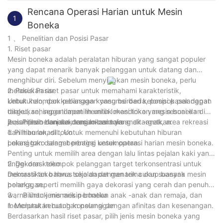
Rencana Operasi Harian untuk Mesin
1
Boneka
1 、 Penelitian dan Posisi Pasar
1. Riset pasar
Mesin boneka adalah peralatan hiburan yang sangat populer
yang dapat menarik banyak pelanggan untuk datang dan
menghibur diri. Sebelum menyiapkan mesin boneka, perlu
melakukan riset pasar untuk memahami karakteristik,
2. Posisi Pasar
kebutuhan, dan kebiasaan konsumsi dari kelompok pelanggan
Untuk kelompok pelanggan yang berbeda, posisi pasar dapat
target, sehingga dapat memilih lokasi toko yang sesuai dan
dilakukan, seperti memilih untuk mendirikan mesin boneka di
jenis mesin boneka dengan cara yang ditargetkan.
pusat perbelanjaan, taman bermain anak -anak, area rekreasi
2 、 Pilihan dan dekorasi lokasi toko
dan hiburan, dll., Untuk memenuhi kebutuhan hiburan
1. Pilihan lokasi toko
pelanggan dalam berbagai kesempatan.
Lokasi toko sangat penting untuk operasi harian mesin boneka.
Penting untuk memilih area dengan lalu lintas pejalan kaki yang
tinggi dan kelompok pelanggan target terkonsentrasi untuk
2. Dekorasi toko
memastikan bahwa toko dapat menarik cukup banyak
Dekorasi toko harus sejalan dengan tema dan suasana mesin
pelanggan.
boneka, seperti memilih gaya dekorasi yang cerah dan penuh
warna untuk menarik perhatian anak -anak dan remaja, dan
3 、 Pilihan jenis mesin boneka
menciptakan ruang konsumsi dengan afinitas dan kesenangan.
1. Menurut kebutuhan pelanggan
Berdasarkan hasil riset pasar, pilih jenis mesin boneka yang