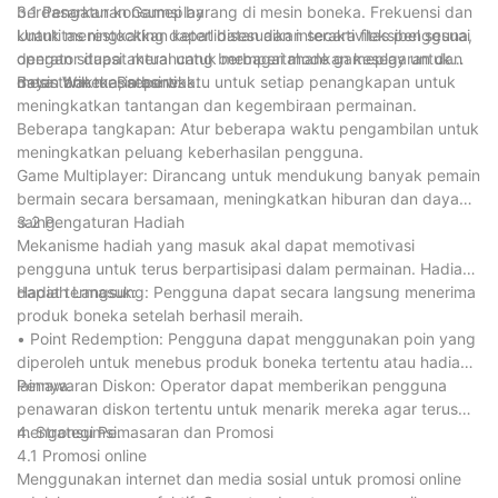
berdasarkan konsumsi barang di mesin boneka. Frekuensi dan
3.1 Pengaturan Gameplay
kuantitas restocking dapat disesuaikan secara fleksibel sesuai
Untuk meningkatkan keterlibatan dan interaktivitas pengguna,
dengan situasi aktual untuk mempertahankan kesegaran dan
operator dapat merancang berbagai mode gameplay untuk
daya tarik mesin boneka.
mesin boneka, seperti:
Batas Waktu: Batasi waktu untuk setiap penangkapan untuk
meningkatkan tantangan dan kegembiraan permainan.
Beberapa tangkapan: Atur beberapa waktu pengambilan untuk
meningkatkan peluang keberhasilan pengguna.
Game Multiplayer: Dirancang untuk mendukung banyak pemain
bermain secara bersamaan, meningkatkan hiburan dan daya
saing.
3.2 Pengaturan Hadiah
Mekanisme hadiah yang masuk akal dapat memotivasi
pengguna untuk terus berpartisipasi dalam permainan. Hadiah
dapat termasuk:
Hadiah Langsung: Pengguna dapat secara langsung menerima
produk boneka setelah berhasil meraih.
• Point Redemption: Pengguna dapat menggunakan poin yang
diperoleh untuk menebus produk boneka tertentu atau hadiah
lainnya.
Penawaran Diskon: Operator dapat memberikan pengguna
penawaran diskon tertentu untuk menarik mereka agar terus
mengonsumsi.
4. Strategi Pemasaran dan Promosi
4.1 Promosi online
Menggunakan internet dan media sosial untuk promosi online