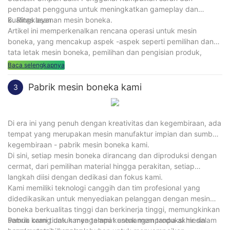
pendapat pengguna untuk meningkatkan gameplay dan
kualitas layanan mesin boneka.
6. Ringkasan
Artikel ini memperkenalkan rencana operasi untuk mesin
boneka, yang mencakup aspek -aspek seperti pemilihan dan
tata letak mesin boneka, pemilihan dan pengisian produk,
gameplay dan pengaturan hadiah, strategi pemasaran dan
Baca selengkapnya
promosi, serta statistik dan analisis data. Operator dapat
meningkatkan profitabilitas dan pengalaman pengguna mesin
Pabrik mesin boneka kami
3
boneka berdasarkan panduan rencana ini, dan mencapai hasil
operasional yang lebih baik.
Di era ini yang penuh dengan kreativitas dan kegembiraan, ada
tempat yang merupakan mesin manufaktur impian dan sumber
kegembiraan - pabrik mesin boneka kami.
Di sini, setiap mesin boneka dirancang dan diproduksi dengan
cermat, dari pemilihan material hingga perakitan, setiap
langkah diisi dengan dedikasi dan fokus kami.
Kami memiliki teknologi canggih dan tim profesional yang
didedikasikan untuk menyediakan pelanggan dengan mesin
boneka berkualitas tinggi dan berkinerja tinggi, memungkinkan
semua orang untuk mengalami kesenangan tanpa akhir dalam
Pabrik kami tidak hanya tempat untuk memproduksi mesin