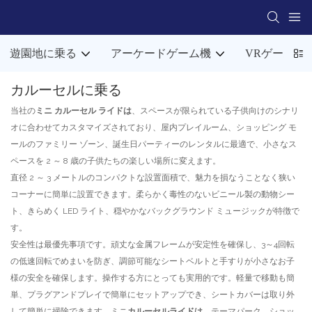
遊園地に乗る
アーケードゲーム機
VRゲーム機
カルーセルに乗る
当社の
ミニ カルーセル ライドは
、スペースが限られている子供向けのシナリ
オに合わせてカスタマイズされており、屋内プレイルーム、ショッピング モ
ールのファミリー ゾーン、誕生日パーティーのレンタルに最適で、小さなス
ペースを 2 ～ 8 歳の子供たちの楽しい場所に変えます。
直径 2 ～ 3 メートルのコンパクトな設置面積で、魅力を損なうことなく狭い
コーナーに簡単に設置できます。柔らかく毒性のないビニール製の動物シー
ト、きらめく LED ライト、穏やかなバックグラウンド ミュージックが特徴で
す。
安全性は最優先事項です。頑丈な金属フレームが安定性を確保し、3～4回転
の低速回転でめまいを防ぎ、調節可能なシートベルトと手すりが小さなお子
様の安全を確保します。操作する方にとっても実用的です。軽量で移動も簡
単、プラグアンドプレイで簡単にセットアップでき、シートカバーは取り外
して簡単に掃除できます。ミニ
カルーセルライドは
、テーマパーク、ショッ