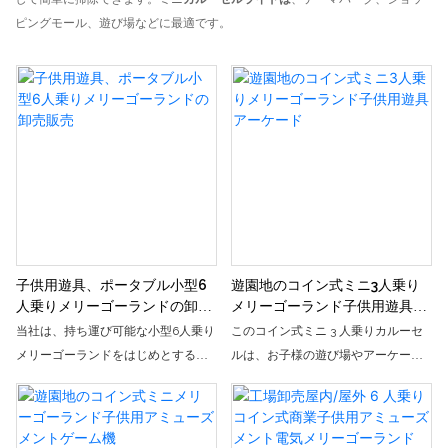
ピングモール、遊び場などに最適です。
子供用遊具、ポータブル小型6
遊園地のコイン式ミニ3人乗り
人乗りメリーゴーランドの卸売
メリーゴーランド子供用遊具ア
販売
ーケード
当社は、持ち運び可能な小型6人乗り
このコイン式ミニ 3 人乗りカルーセ
メリーゴーランドをはじめとする子
ルは、お子様の遊び場やアーケード
供用遊具の卸売販売を専門としてお
に最適です。 お子様はこの古典的な
ります。 公園、学校、コミュニティ
遊園地の乗り物でぐるぐる回るのが
センターに最適な当社のメリーゴー
大好きになり、楽しくて興奮したい