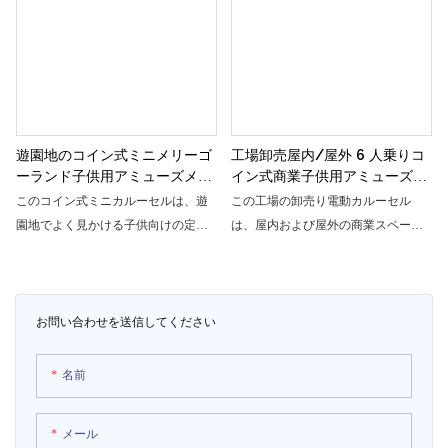
ランドは、コンパクトで持ち運びが
つまでも残る思い出を作ることがで
簡単なデザインで、若いライダーに
きます。
無限の楽しみを提供します。
遊園地のコイン式ミニメリーゴ
工場卸売屋内/屋外 6 人乗りコ
ーランド子供用アミューズメン
イン式商業子供用アミューズメ
トゲーム機
ント電気メリーゴーランド
このコイン式ミニカルーセルは、遊
この工場の卸売り電動カルーセル
園地でよく見かける子供向けの定番
は、屋内および屋外の商業スペース
ゲーム機です。 カラフルな馬に乗っ
に非常に適しています。 使いやすい
たり、クルクル回ったりして、お子
コイン式システムで、お子様に無限
様も楽しめる楽しいアトラクション
の楽しみを提供します。
です。
お問い合わせを送信してください
名前
メール