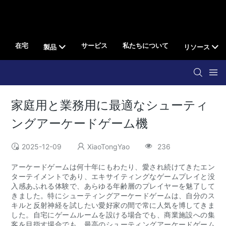
在宅
サービス
私たちについて
製品
リソース
家庭用と業務用に最適なシューティ
ングアーケードゲーム機
2025-12-09
XiaoTongYao
236
アーケードゲームは何十年にもわたり、愛され続けてきたエン
ターテイメントであり、エキサイティングなゲームプレイと没
入感あふれる体験で、あらゆる年齢層のプレイヤーを魅了して
きました。特にシューティングアーケードゲームは、自分のス
キルと反射神経を試したい愛好家の間で常に人気を博してきま
した。自宅にゲームルームを設ける場合でも、商業施設への集
客を目指す場合でも、最高のシューティングアーケードゲーム