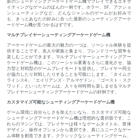
新のシューティングアーケードゲーム機でプレイできるエキサ
イティングなゲームのほんの一例です。ホラー、SF、アクショ
ンシューティングなど、どんなジャンルのゲームがお好みで
も、きっとあなたの好みに合った最新のシューティングアーケ
ードゲーム機が見つかるはずです。
マルチプレイヤーシューティングアーケードゲーム機
アーケードゲームの最大の魅力の一つは、ソーシャル体験を提
供することです。友人や家族と集まり、フレンドリーな競争を
楽しむことができます。マルチプレイヤーシューティングアー
ケードゲーム機は、このソーシャル要素をさらに進化させ、協
力型と対戦型のゲームプレイモードを提供し、プレイヤー同士
が協力したり対戦したりすることを可能にします。「タイムク
ライシス4」「エイリアンズ・アルマゲドン」「ゴースト・スク
ワッド」といったゲームは、人々を何時間も楽しませるマルチ
プレイヤーシューティングアーケードゲームの好例です。
カスタマイズ可能なシューティングアーケードゲーム機
ゲーム環境に自分らしさを加えたいなら、カスタマイズ可能な
シューティングアーケードゲーム機は理想的な選択肢です。こ
れらのマシンでは、プレイヤーは様々なゲームタイトル、筐体
デザイン、操作オプションから選択でき、真にユニークなゲー
ム体験を創造できます。クラシックなシューティングゲーム、