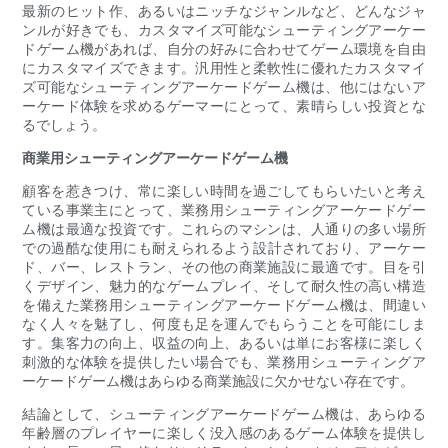
最新のヒット作、あるいはニッチなジャンルなど、どんなジャ
ンルが好きでも、カスタマイズ可能なシューティングアーケー
ドゲーム機があれば、自分の好みに合わせてゲーム環境を自由
にカスタマイズできます。汎用性と柔軟性に優れたカスタマイ
ズ可能なシューティングアーケードゲーム機は、他にはないア
ーケード体験を求めるゲーマーにとって、素晴らしい投資とな
るでしょう。
商業用シューティングアーケードゲーム機
顧客を惹きつけ、常に楽しい時間を過ごしてもらいたいと考え
ている事業主にとって、業務用シューティングアーケードゲー
ム機は最適な投資です。これらのマシンは、人通りの多い場所
での過酷な使用にも耐えられるよう設​​計されており、アーケー
ド、バー、レストラン、その他の商業施設に最適です。目を引
くデザイン、魅力的なゲームプレイ、そして耐久性の高い構造
を備えた業務用シューティングアーケードゲーム機は、間違い
なく人々を魅了し、何度も足を運んでもらうことを可能にしま
す。集客力の向上、収益の向上、あるいは単にお客様に楽しく
刺激的な体験を提供したい場合でも、業務用シューティングア
ーケードゲーム機はあらゆる商業施設に欠かせない存在です。
結論として、シューティングアーケードゲーム機は、あらゆる
年齢層のプレイヤーに楽しく没入感のあるゲーム体験を提供し